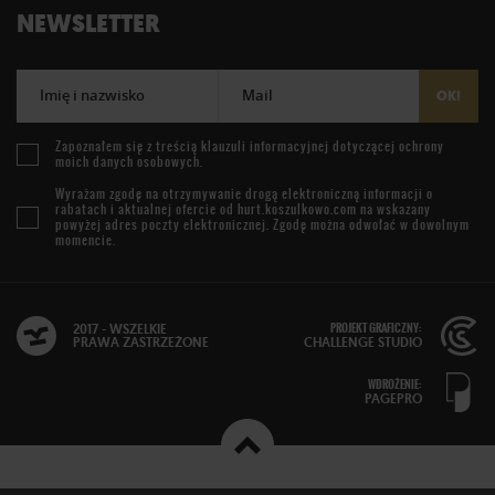
NEWSLETTER
Imię i nazwisko
Mail
OK!
Zapoznałem się z treścią
klauzuli informacyjnej
dotyczącej ochrony
moich danych osobowych.
Wyrażam zgodę na otrzymywanie drogą elektroniczną informacji o
rabatach i aktualnej ofercie od
hurt.koszulkowo.com
na wskazany
powyżej adres poczty elektronicznej. Zgodę można odwołać w dowolnym
momencie.
PROJEKT GRAFICZNY:
2017 - WSZELKIE
PRAWA ZASTRZEŻONE
CHALLENGE STUDIO
WDROŻENIE:
PAGEPRO