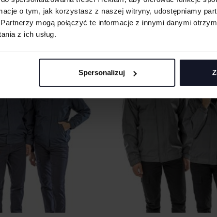
ER
RESULT CORE
Od
Od 109.71 zł netto
ormacje o tym, jak korzystasz z naszej witryny, udostępniamy p
Partnerzy mogą połączyć te informacje z innymi danymi otrzym
nia z ich usług.
Spersonalizuj
Z