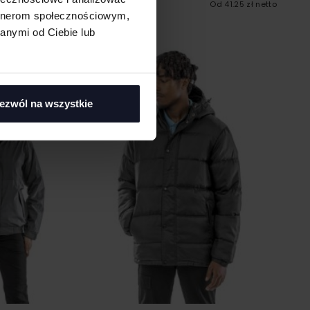
 93.79 zł netto
RESULT CORE
Od 41.25 zł netto
artnerom społecznościowym,
anymi od Ciebie lub
ezwól na wszystkie