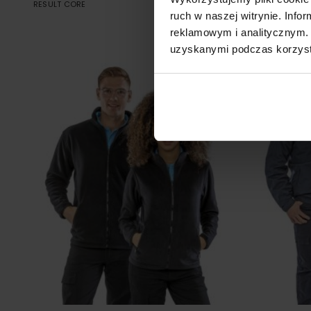
BODYWARM
RESULT CORE
Od 70.39 zł netto
RESULT CORE
ruch w naszej witrynie. Inf
reklamowym i analitycznym. 
uzyskanymi podczas korzysta