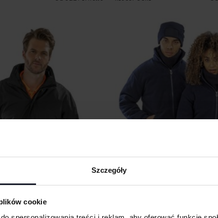
Szczegóły
 plików cookie
KET WITH QUILTED
POLARTHERM™ QUILTED WINTER
do spersonalizowania treści i reklam, aby oferować funkcje sp