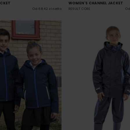
ACKET
WOMEN´S CHANNEL JACKET
Od 68.42 zł netto
RESULT CORE
Od