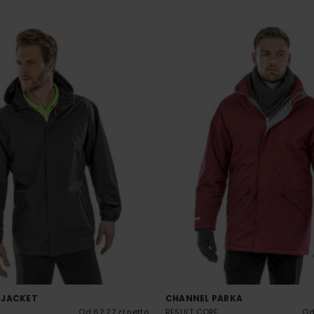
 JACKET
CHANNEL PARKA
Od 62.27 zł netto
RESULT CORE
Od