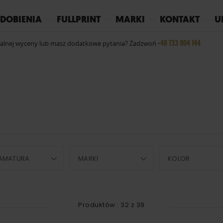
REPLAY
YOKO
PIŻAMY
DOBIENIA
FULLPRINT
MARKI
KONTAKT
U
+48 733 904 144
ualnej wyceny lub masz dodatkowe pytania? Zadzwoń
AMATURA
MARKI
KOLOR
Produktów :
32
z
39