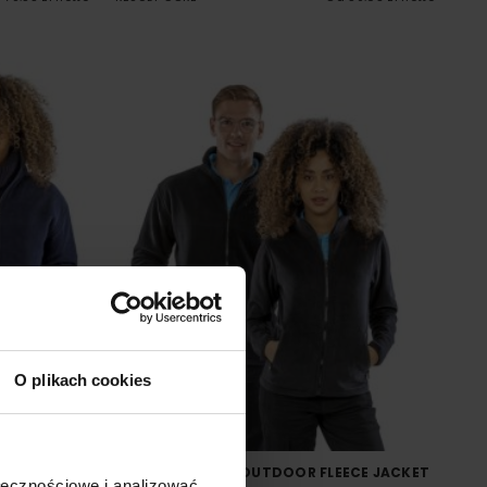
O plikach cookies
 FLEECE
WOMENS NORSE OUTDOOR FLEECE JACKET
ołecznościowe i analizować