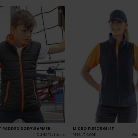
T PADDED BODYWARMER
MICRO FLEECE GILET
Od 49.11 zł netto
RESULT CORE
Od 