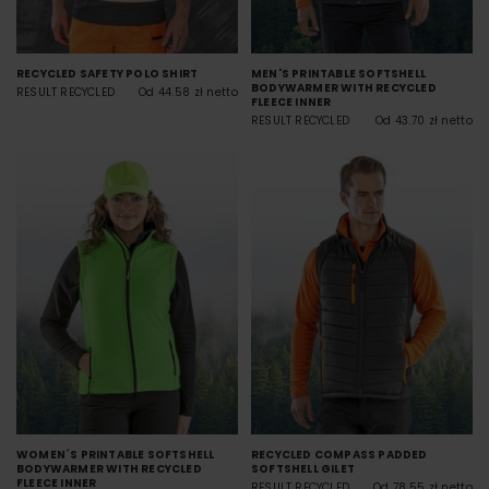
RECYCLED SAFETY POLO SHIRT
MEN'S PRINTABLE SOFTSHELL
BODYWARMER WITH RECYCLED
RESULT RECYCLED
Od 44.58 zł netto
FLEECE INNER
RESULT RECYCLED
Od 43.70 zł netto
WOMEN´S PRINTABLE SOFTSHELL
RECYCLED COMPASS PADDED
BODYWARMER WITH RECYCLED
SOFTSHELL GILET
FLEECE INNER
RESULT RECYCLED
Od 78.55 zł netto