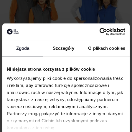
Zgoda
Szczegóły
O plikach cookies
MEN´S RECYCLED 2-LAYER PRINTABLE
WOMEN´S RECYCLED 2-LAYER
SOFTSHELL BODYWARMER
PRINTABLE SOFTSHELL
BODYWARMER
RESULT RECYCLED
Od 41.25 zł netto
Niniejsza strona korzysta z plików cookie
RESULT RECYCLED
Od 41.25 zł netto
Wykorzystujemy pliki cookie do spersonalizowania treści
i reklam, aby oferować funkcje społecznościowe i
analizować ruch w naszej witrynie. Informacje o tym, jak
korzystasz z naszej witryny, udostępniamy partnerom
społecznościowym, reklamowym i analitycznym.
Partnerzy mogą połączyć te informacje z innymi danymi
otrzymanymi od Ciebie lub uzyskanymi podczas
korzystania z ich usług.