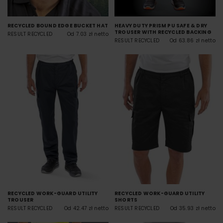
RECYCLED BOUND EDGE BUCKET HAT
HEAVY DUTY PRISM PU SAFE & DRY
TROUSER WITH RECYCLED BACKING
RESULT RECYCLED
Od 7.03 zł netto
RESULT RECYCLED
Od 63.86 zł netto
RECYCLED WORK-GUARD UTILITY
RECYCLED WORK-GUARD UTILITY
TROUSER
SHORTS
RESULT RECYCLED
Od 42.47 zł netto
RESULT RECYCLED
Od 35.93 zł netto