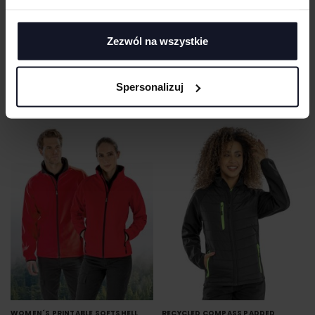
Zezwól na wszystkie
RECYCLED FLEECE POLARTHERMIC
MEN'S PRINTABLE SOFTSHELL
BODYWARMER
JACKET WITH RECYCLED FLEECE
INNER
Spersonalizuj
RESULT RECYCLED
Od 41.44 zł netto
RESULT RECYCLED
Od 50.83 zł netto
WOMEN´S PRINTABLE SOFTSHELL
RECYCLED COMPASS PADDED