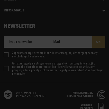
INFORMACJE
NEWSLETTER
Imię i nazwisko
Mail
OK!
Zapoznałem się z treścią
klauzuli informacyjnej
dotyczącej ochrony
moich danych osobowych.
Wyrażam zgodę na otrzymywanie drogą elektroniczną informacji o
rabatach i aktualnej ofercie od
hurt.koszulkowo.com
na wskazany
powyżej adres poczty elektronicznej. Zgodę można odwołać w dowolnym
momencie.
PROJEKT GRAFICZNY:
2017 - WSZELKIE
PRAWA ZASTRZEŻONE
CHALLENGE STUDIO
WDROŻENIE:
PAGEPRO