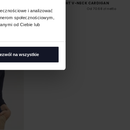
GAN
MEN´S LIGHTWEIGHT V-NECK CARDIGAN
73.69 zł netto
HENBURY
Od 70.68 zł netto
ołecznościowe i analizować
artnerom społecznościowym,
anymi od Ciebie lub
ezwól na wszystkie