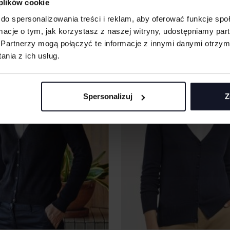
 plików cookie
 THROUGH CARDIGAN
LADIES´ LONGLINE OPEN CARDI
Od 76.14 zł netto
HENBURY
Od 
do spersonalizowania treści i reklam, aby oferować funkcje sp
ormacje o tym, jak korzystasz z naszej witryny, udostępniamy p
Partnerzy mogą połączyć te informacje z innymi danymi otrzym
nia z ich usług.
Spersonalizuj
Z