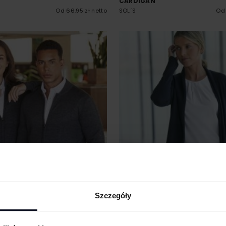
CARDIGAN
Od 66.95 zł netto
SOL´S
Od 
Szczegóły