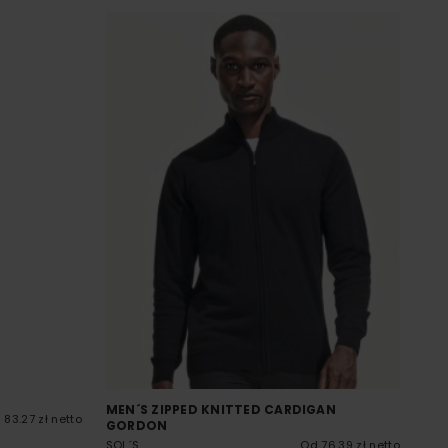
MEN´S ZIPPED KNITTED CARDIGAN
 83.27 zł netto
GORDON
SOL´S
Od 76.39 zł netto