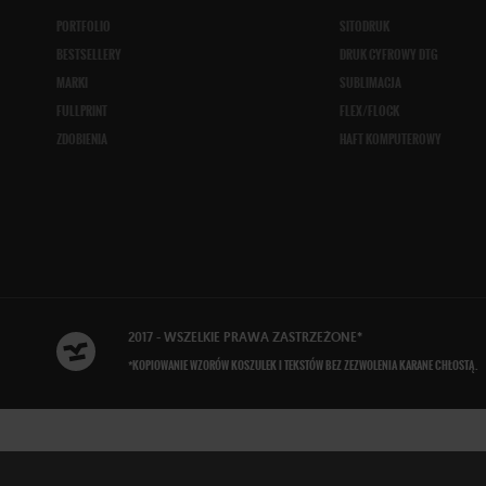
PORTFOLIO
SITODRUK
BESTSELLERY
DRUK CYFROWY DTG
MARKI
SUBLIMACJA
FULLPRINT
FLEX/FLOCK
ZDOBIENIA
HAFT KOMPUTEROWY
2017 - WSZELKIE
PRAWA ZASTRZEŻONE
*
*KOPIOWANIE WZORÓW KOSZULEK I TEKSTÓW BEZ ZEZWOLENIA KARANE CHŁOSTĄ.