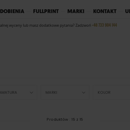
REPLAY
YOKO
PIŻAMY
DOBIENIA
FULLPRINT
MARKI
KONTAKT
U
+48 733 904 144
ualnej wyceny lub masz dodatkowe pytania? Zadzwoń
AMATURA
MARKI
KOLOR
Produktów :
15
z
15