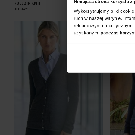
Niniejsza strona korzysta z
FULL ZIP KNIT
UNISEX ZIP
TEE JAYS
Od 156.27 zł netto
HENBURY
Wykorzystujemy pliki cookie 
ruch w naszej witrynie. Inf
reklamowym i analitycznym. 
uzyskanymi podczas korzysta