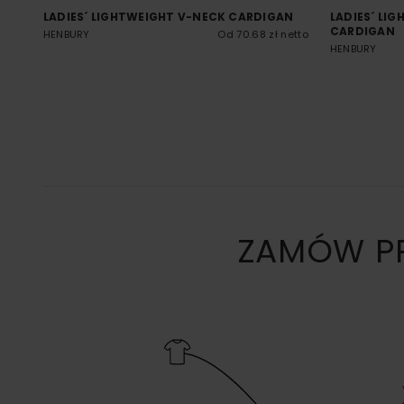
LADIES´ LIGHTWEIGHT V-NECK CARDIGAN
LADIES´ LI
CARDIGAN
HENBURY
Od 70.68 zł netto
HENBURY
ZAMÓW PR