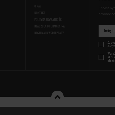
O NAS
Chcesz być
KONTAKT
promocjach
POLITYKA PRYWATNOŚCI
KLAUZULA INFORMACYJNA
Imię i
REGULAMIN WSPÓŁPRACY
Zapoz
dany
Wyraż
aktua
elekt