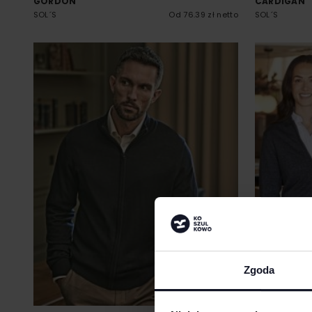
GORDON
CARDIGAN
SOL´S
Od 76.39 zł netto
SOL´S
Zgoda