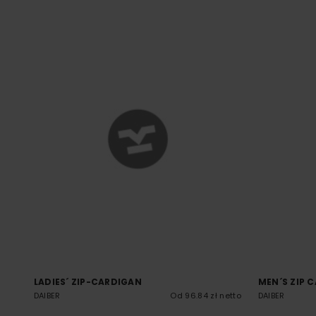
LADIES´ ZIP-CARDIGAN
MEN´S ZIP 
DAIBER
Od 96.84 zł netto
DAIBER