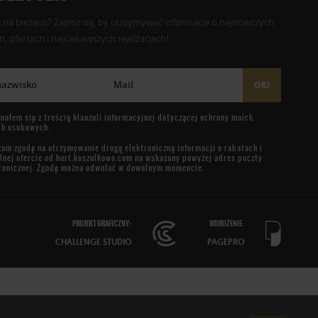
 na bieżąco? Zapisz się, by otrzymywać informacje o najnowszych
, ofertach i najciekawszych realizacjach!
 nazwisko
Mail
OK!
nałem się z treścią
klauzuli informacyjnej
dotyczącej ochrony moich
ch osobowych.
am zgodę na otrzymywanie drogą elektroniczną informacji o rabatach i
lnej ofercie od
hurt.koszulkowo.com
na wskazany powyżej adres poczty
ronicznej. Zgodę można odwołać w dowolnym momencie.
PROJEKT GRAFICZNY:
WDROŻENIE:
CHALLENGE STUDIO
PAGEPRO