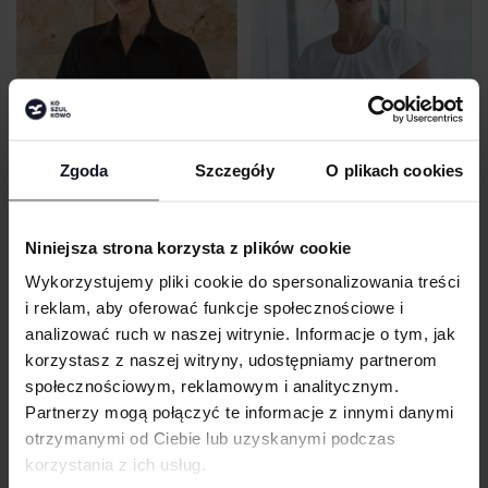
Zgoda
Szczegóły
O plikach cookies
LADIES´ WICKING SHORT SLEEVE
LADIES´ PLEAT FRONT SHORT SLEEVE
Niniejsza strona korzysta z plików cookie
SHIRT
BLOUSE
HENBURY
Od 55.39 zł netto
HENBURY
Od 43.60 zł netto
Wykorzystujemy pliki cookie do spersonalizowania treści
i reklam, aby oferować funkcje społecznościowe i
analizować ruch w naszej witrynie. Informacje o tym, jak
korzystasz z naszej witryny, udostępniamy partnerom
społecznościowym, reklamowym i analitycznym.
Partnerzy mogą połączyć te informacje z innymi danymi
otrzymanymi od Ciebie lub uzyskanymi podczas
korzystania z ich usług.