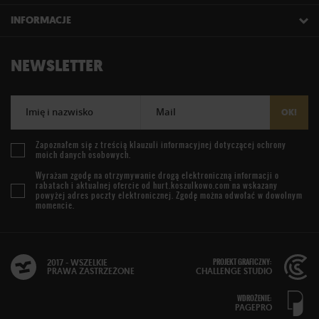
INFORMACJE
NEWSLETTER
Imię i nazwisko
Mail
OK!
Zapoznałem się z treścią
klauzuli informacyjnej
dotyczącej ochrony
moich danych osobowych.
Wyrażam zgodę na otrzymywanie drogą elektroniczną informacji o
rabatach i aktualnej ofercie od
hurt.koszulkowo.com
na wskazany
powyżej adres poczty elektronicznej. Zgodę można odwołać w dowolnym
momencie.
PROJEKT GRAFICZNY:
2017 - WSZELKIE
PRAWA ZASTRZEŻONE
CHALLENGE STUDIO
WDROŻENIE:
PAGEPRO