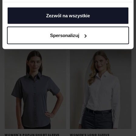
Zezwól na wszystkie
LADIES´ PLEAT FRONT LONG SLEEVED
WOMEN´S POPLIN LONG SLEEVE
Spersonalizuj
BLOUSE
BLOUSE
HENBURY
Od 55.39 zł netto
PREMIER WORKWEAR
Od 41.34 zł netto
WOMEN´S POPLIN SHORT SLEEVE
WOMEN’S LONG SLEEVE