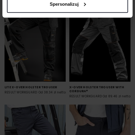
Spersonalizuj
LITE X-OVER HOLSTER TROUSER
X-OVER HOLSTER TROUSER WITH
CORDURA®
RESULT WORKGUARD
Od 38.34 zł netto
RESULT WORKGUARD
Od 89.46 zł netto