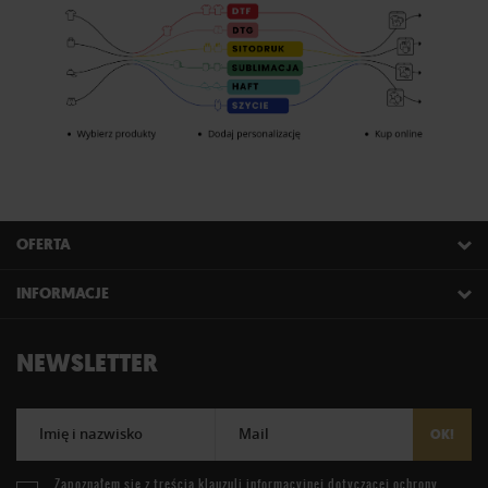
OFERTA
INFORMACJE
NEWSLETTER
Imię i nazwisko
Mail
OK!
Zapoznałem się z treścią
klauzuli informacyjnej
dotyczącej ochrony