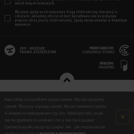
moich danych osobowych.
Wyrażam zgodę na otrzymywanie drogą elektroniczną informacji o
rabatach i aktualnej ofercie od
hurt.koszulkowo.com
na wskazany
powyżej adres poczty elektronicznej. Zgodę można odwołać w dowolnym
momencie.
PROJEKT GRAFICZNY:
2017 - WSZELKIE
PRAWA ZASTRZEŻONE
CHALLENGE STUDIO
WDROŻENIE:
PAGEPRO
Nasz sklep z koszulkami używa ciastek. My też używamy
ciastek. Wszyscy używają ciastek. Ale od niedawna ciastka
w sklepie to niebezpieczne czy coś. Układ jest taki, że jak
się nie zgadzasz to uciekasz i nic u nas nie kupujesz
(żadnej koszulki, bluzy czy czapki). Ale… jak można się nie
zgadzać na ciastka?