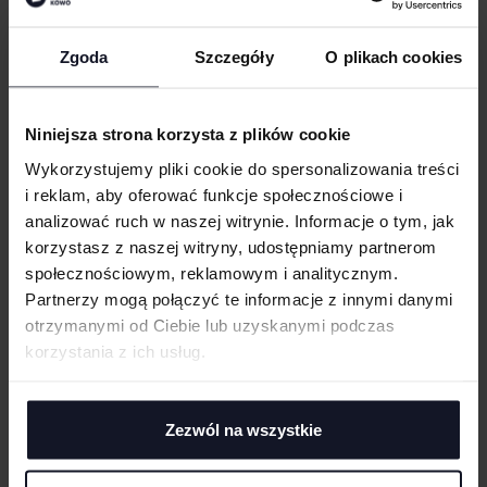
Zgoda
Szczegóły
O plikach cookies
TECHNICAL TROUSER
TECHNICAL SHORTS
RESULT WORKGUARD
Od 97.03 zł netto
RESULT WORKGUARD
Od 74.82 zł netto
Niniejsza strona korzysta z plików cookie
Wykorzystujemy pliki cookie do spersonalizowania treści
i reklam, aby oferować funkcje społecznościowe i
analizować ruch w naszej witrynie. Informacje o tym, jak
korzystasz z naszej witryny, udostępniamy partnerom
społecznościowym, reklamowym i analitycznym.
Partnerzy mogą połączyć te informacje z innymi danymi
otrzymanymi od Ciebie lub uzyskanymi podczas
korzystania z ich usług.
Zezwól na wszystkie
LITE TROUSERS
LITE SHORTS
RESULT WORKGUARD
Od 71.72 zł netto
RESULT WORKGUARD
Od 57.81 zł netto