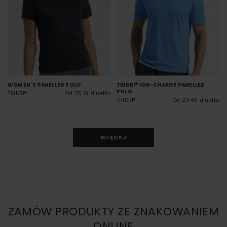
WOMEN´S PANELLED POLO
TRIDRI® ION-CHARGE PANELLED
POLO
TRIDRI®
Od 25.81 zł netto
TRIDRI®
Od 29.49 zł netto
WIĘCEJ
ZAMÓW PRODUKTY ZE ZNAKOWANIEM
ONLINE