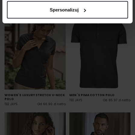
LINK KIDS WEAR
Od 20.75 zł netto
Spersonalizuj
WOMEN´S LUXURY STRETCH V-NECK
MEN´S PIMA COTTON POLO
POLO
TEE JAYS
Od 85.97 zł netto
TEE JAYS
Od 66.90 zł netto