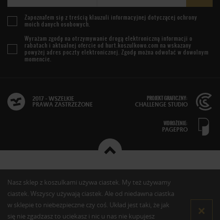
Zapoznałem się z treścią
klauzuli informacyjnej
dotyczącej ochrony
moich danych osobowych.
Wyrażam zgodę na otrzymywanie drogą elektroniczną informacji o
rabatach i aktualnej ofercie od
hurt.koszulkowo.com
na wskazany
powyżej adres poczty elektronicznej. Zgodę można odwołać w dowolnym
momencie.
PROJEKT GRAFICZNY:
2017 - WSZELKIE
PRAWA ZASTRZEŻONE
CHALLENGE STUDIO
WDROŻENIE:
PAGEPRO
Nasz sklep z koszulkami używa ciastek. My też używamy
ciastek. Wszyscy używają ciastek. Ale od niedawna ciastka
w sklepie to niebezpieczne czy coś. Układ jest taki, że jak
się nie zgadzasz to uciekasz i nic u nas nie kupujesz