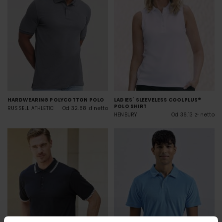
HARDWEARING POLYCOTTON POLO
LADIES´ SLEEVELESS COOLPLUS®
POLO SHIRT
RUSSELL ATHLETIC
Od 32.88 zł netto
HENBURY
Od 36.13 zł netto