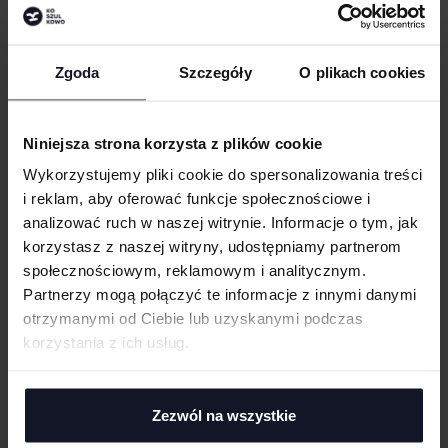
Zgoda
Szczegóły
O plikach cookies
MEN´S COOLPLUS® SHORT SLEEVED
MEN´S TERRY POLO
TIPPED POLO SHIRT
WOMBAT®
Od 48.91 zł netto
HENBURY
Od 47.34 zł netto
Niniejsza strona korzysta z plików cookie
Wykorzystujemy pliki cookie do spersonalizowania treści
i reklam, aby oferować funkcje społecznościowe i
analizować ruch w naszej witrynie. Informacje o tym, jak
korzystasz z naszej witryny, udostępniamy partnerom
społecznościowym, reklamowym i analitycznym.
Partnerzy mogą połączyć te informacje z innymi danymi
otrzymanymi od Ciebie lub uzyskanymi podczas
korzystania z ich usług.
Zezwól na wszystkie
ORGANIC BABY POLO SHORT SLEEVE
MEN'S CLASSIC POLYCOTTON POLO
TEDDY 01
RUSSELL ATHLETIC
Od 31.36 zł netto