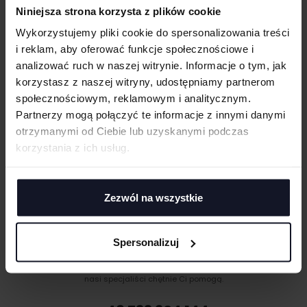
Dzielona kieszeń kangurka z przodu
Niniejsza strona korzysta z plików cookie
Szerokie prążkowane ściągacze na rękawach i obszyciu
WIELKOŚĆ
Wykorzystujemy pliki cookie do spersonalizowania treści
cm
|
cm
W:
SZ:
Ciężka bawełniana frotte
i reklam, aby oferować funkcje społecznościowe i
WGRAJ GRAFIKĘ
analizować ruch w naszej witrynie. Informacje o tym, jak
GRAMATURA I SKŁAD
korzystasz z naszej witryny, udostępniamy partnerom
społecznościowym, reklamowym i analitycznym.
CERTYFIKATY
UWAGI
Partnerzy mogą połączyć te informacje z innymi danymi
otrzymanymi od Ciebie lub uzyskanymi podczas
TECHNIKI ZDOBIENIA
korzystania z ich usług.
Haft komputerowy
DOSTAWA I PŁATNOŚĆ
Haft komputerowy to technologia pozwalająca wykonywać zdobienia
poliestrowymi nićmi za pomocą specjalnych maszyn haftujących. W
ANULUJ
Zezwól na wszystkie
wyniku otrzymujemy charakterystyczne, trójwymiarowe wzory.
Sitodruk
DODAJ
Sitodruk to technika znakowania, która wygrywa trwałością i ceną przy
Spersonalizuj
większych seriach. Idealny do koszulek, bluz i odzieży firmowej,
MASZ PYTANIA? ZAPYTAJ SPECJALISTĘ
eventowej oraz merchu.
Jeśli masz pytania odnośnie naszych produktów, zdobień lub współpracy,
Druk cyfrowy - DTF i DTG
nasi specjaliści chętnie Ci pomogą.
Druk cyfrowy (DTG - Direct to Gourment) to metoda zdobienia,
umożliwiająca na bezpośredni nadruk z pliku cyfrowego na odzieży lub