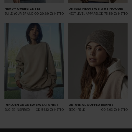
HEAVY OVERSIZE TEE
UNISEX HEAVYWEIGHT HOODIE
BUILD YOUR BRAND
OD 20.69 ZŁ NETTO
NEXT LEVEL APPAREL
OD 75.89 ZŁ NETTO
INFLUENCE CREW SWEATSHIRT
ORIGINAL CUFFED BEANIE
B&C BE INSPIRED
OD 54.12 ZŁ NETTO
BEECHFIELD
OD 7.03 ZŁ NETTO