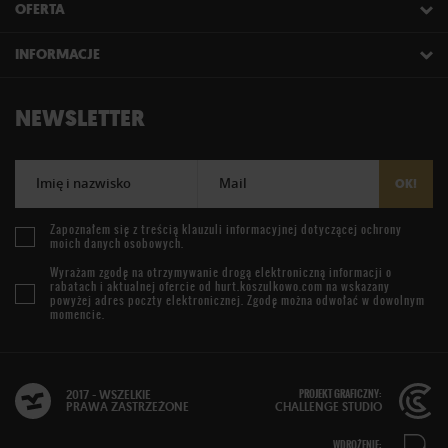
OFERTA
INFORMACJE
NEWSLETTER
Imię i nazwisko
Mail
OK!
Zapoznałem się z treścią
klauzuli informacyjnej
dotyczącej ochrony
moich danych osobowych.
Wyrażam zgodę na otrzymywanie drogą elektroniczną informacji o
rabatach i aktualnej ofercie od
hurt.koszulkowo.com
na wskazany
powyżej adres poczty elektronicznej. Zgodę można odwołać w dowolnym
momencie.
PROJEKT GRAFICZNY:
2017 - WSZELKIE
PRAWA ZASTRZEŻONE
CHALLENGE STUDIO
WDROŻENIE: