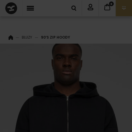
0
BLUZY
90’S ZIP HOODY