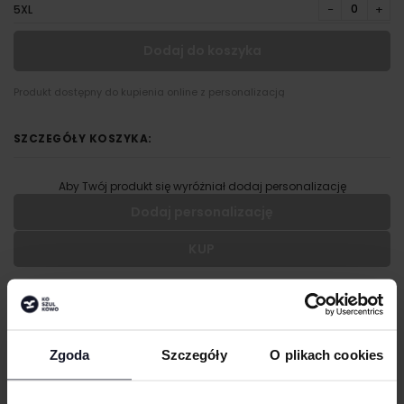
−
+
5XL
Dodaj do koszyka
Produkt dostępny do kupienia online z personalizacją
SZCZEGÓŁY KOSZYKA:
Aby Twój produkt się wyróżniał dodaj personalizację
Dodaj personalizację
KUP
Wypełnij formularz aby dodać personalizację do wybranego
produktu
OPIS
RODZAJ NADRUKU
Bluza z kapturem zapinana na zamek błyskawiczny
Zgoda
Szczegóły
O plikach cookies
Krój oversize z mocno opadającymi ramionami
UMIEJSCOWIENIE
Kaptur XXL