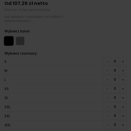
Od 107.26 zł netto
Cena za szt bez personalizacji
Jak zamówić z nadrukiem lub haftem? ›
Galeria realizacji ›
Wybierz kolor:
Wybierz rozmiary:
−
+
S
−
+
M
−
+
L
−
+
XS
−
+
XL
−
+
XXL
−
+
3XL
−
+
4XL