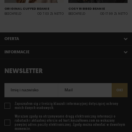
ORIGINAL CUFFED BEANIE
COSY RIBBED BEANIE
BEECHFIELD
OD 7.03 ZŁ NETTO
BEECHFIELD
OD 17.99 ZŁ NETTO
OFERTA
INFORMACJE
NEWSLETTER
Imię i nazwisko
Mail
OK!
Zapoznałem się z treścią
klauzuli informacyjnej
dotyczącej ochrony
moich danych osobowych.
Wyrażam zgodę na otrzymywanie drogą elektroniczną informacji o
rabatach i aktualnej ofercie od
hurt.koszulkowo.com
na wskazany
powyżej adres poczty elektronicznej. Zgodę można odwołać w dowolnym
momencie.