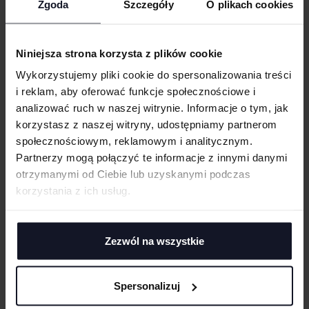
Zgoda
Szczegóły
O plikach cookies
Wytrzymała tkanina, wyczuwalnie mocna i gruba
WIELKOŚĆ
B&C z technologią Perfect Sweat: polar o niskiej kurczliwości, 100%
cm
|
cm
W:
SZ:
bawełniana tkanina wierzchnia umożliwiająca doskonały nadruk,
Niniejsza strona korzysta z plików cookie
luksusowa w dotyku
WGRAJ GRAFIKĘ
Obniżona linia ramion i krój oversize dla swobodnego fasonu
Wykorzystujemy pliki cookie do spersonalizowania treści
i reklam, aby oferować funkcje społecznościowe i
Wysokiej jakości mankiety i dół ze ściągaczem z prążkowanej dzianiny
1×1
analizować ruch w naszej witrynie. Informacje o tym, jak
UWAGI
Bez etykiety
korzystasz z naszej witryny, udostępniamy partnerom
społecznościowym, reklamowym i analitycznym.
GRAMATURA I SKŁAD
Partnerzy mogą połączyć te informacje z innymi danymi
otrzymanymi od Ciebie lub uzyskanymi podczas
CERTYFIKATY
korzystania z ich usług.
ANULUJ
TECHNIKI ZDOBIENIA
DODAJ
Zezwól na wszystkie
Haft komputerowy
DOSTAWA I PŁATNOŚĆ
Haft komputerowy to technologia pozwalająca wykonywać zdobienia
poliestrowymi nićmi za pomocą specjalnych maszyn haftujących. W
wyniku otrzymujemy charakterystyczne, trójwymiarowe wzory.
Spersonalizuj
Sitodruk