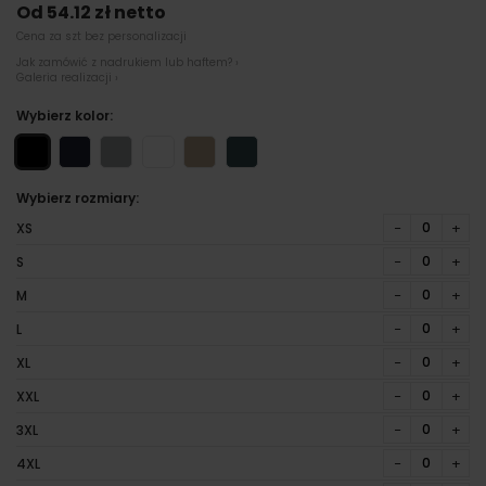
Od 54.12 zł netto
Cena za szt bez personalizacji
Jak zamówić z nadrukiem lub haftem? ›
Galeria realizacji ›
Wybierz kolor:
Wybierz rozmiary:
−
+
XS
−
+
S
−
+
M
−
+
L
−
+
XL
−
+
XXL
−
+
3XL
−
+
4XL