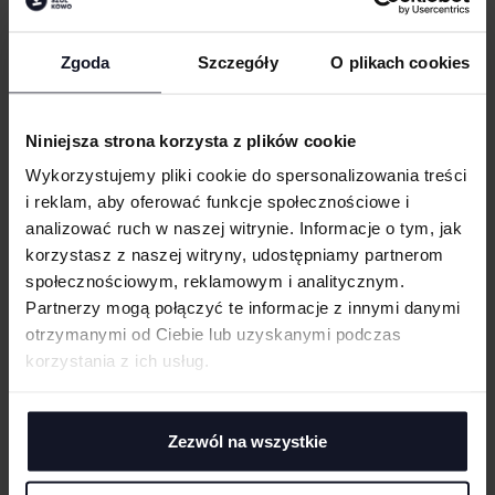
Zgoda
Szczegóły
O plikach cookies
FROSTY FISHERMAN HAT
FESTIVAL TRILBY
STAMINA
Od 8.26 zł netto
BEECHFIELD
Od 16.23 zł netto
Niniejsza strona korzysta z plików cookie
Wykorzystujemy pliki cookie do spersonalizowania treści
i reklam, aby oferować funkcje społecznościowe i
analizować ruch w naszej witrynie. Informacje o tym, jak
korzystasz z naszej witryny, udostępniamy partnerom
społecznościowym, reklamowym i analitycznym.
Partnerzy mogą połączyć te informacje z innymi danymi
otrzymanymi od Ciebie lub uzyskanymi podczas
korzystania z ich usług.
Zezwól na wszystkie
STRAW FEDORA
STRAW SUMMER TRILBY
BEECHFIELD
Od 18.83 zł netto
BEECHFIELD
Od 18.87 zł netto