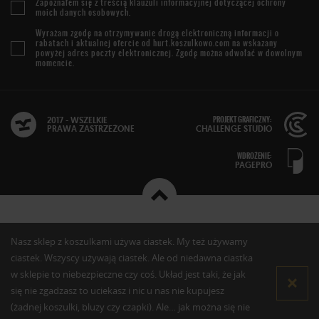
Zapoznałem się z treścią
klauzuli informacyjnej
dotyczącej ochrony
moich danych osobowych.
Wyrażam zgodę na otrzymywanie drogą elektroniczną informacji o
rabatach i aktualnej ofercie od
hurt.koszulkowo.com
na wskazany
powyżej adres poczty elektronicznej. Zgodę można odwołać w dowolnym
momencie.
PROJEKT GRAFICZNY:
2017 - WSZELKIE
PRAWA ZASTRZEŻONE
CHALLENGE STUDIO
WDROŻENIE:
PAGEPRO
Nasz sklep z koszulkami używa ciastek. My też używamy
ciastek. Wszyscy używają ciastek. Ale od niedawna ciastka
w sklepie to niebezpieczne czy coś. Układ jest taki, że jak
się nie zgadzasz to uciekasz i nic u nas nie kupujesz
(żadnej koszulki, bluzy czy czapki). Ale… jak można się nie