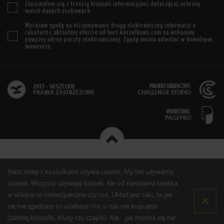
Zapoznałem się z treścią
klauzuli informacyjnej
dotyczącej ochrony
moich danych osobowych.
Wyrażam zgodę na otrzymywanie drogą elektroniczną informacji o
rabatach i aktualnej ofercie od
hurt.koszulkowo.com
na wskazany
powyżej adres poczty elektronicznej. Zgodę można odwołać w dowolnym
momencie.
PROJEKT GRAFICZNY:
2017 - WSZELKIE
PRAWA ZASTRZEŻONE
CHALLENGE STUDIO
WDROŻENIE:
PAGEPRO
Nasz sklep z koszulkami używa ciastek. My też używamy
ciastek. Wszyscy używają ciastek. Ale od niedawna ciastka
w sklepie to niebezpieczne czy coś. Układ jest taki, że jak
się nie zgadzasz to uciekasz i nic u nas nie kupujesz
(żadnej koszulki, bluzy czy czapki). Ale… jak można się nie