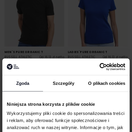
MEN`S PURE ORGANIC T
LADIES`PURE ORGANIC T
RUSSELL ATHLETIC
Od 16.13 zł netto
RUSSELL ATHLETIC
Od 16.13 zł netto
PURE ORGANIC
PURE ORGANIC
Zgoda
Szczegóły
O plikach cookies
Niniejsza strona korzysta z plików cookie
ZAMÓW PRODUKTY ZE ZNAKOWANIEM
Wykorzystujemy pliki cookie do spersonalizowania treści
i reklam, aby oferować funkcje społecznościowe i
ONLINE
analizować ruch w naszej witrynie. Informacje o tym, jak