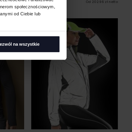
RUSSELL ATHLETIC
Od 202.96 zł netto
124.81 zł netto
artnerom społecznościowym,
anymi od Ciebie lub
ezwól na wszystkie