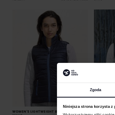
Zgoda
Niniejsza strona korzysta z
WOMEN´S LIGHTWEIGHT BODYWARMER
MEN´S LIG
Wykorzystujemy pliki cookie 