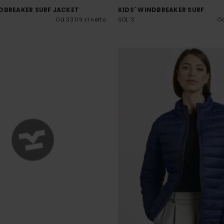
DBREAKER SURF JACKET
KIDS´ WINDBREAKER SURF
Od 33.09 zł netto
SOL´S
Od