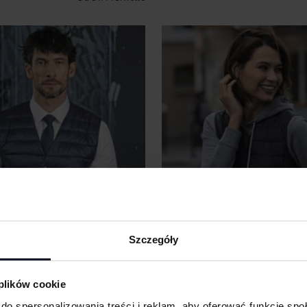
Szczegóły
 plików cookie
HTWEIGHT BODYWARMER
WOMEN´S LIGHTWEIGHT BODY
do spersonalizowania treści i reklam, aby oferować funkcje sp