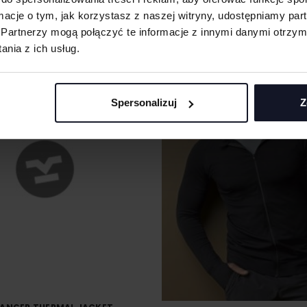
ARTHUR
Od 124.81 zł netto
NEOBLU
Od 
ormacje o tym, jak korzystasz z naszej witryny, udostępniamy p
Partnerzy mogą połączyć te informacje z innymi danymi otrzym
nia z ich usług.
Spersonalizuj
Z