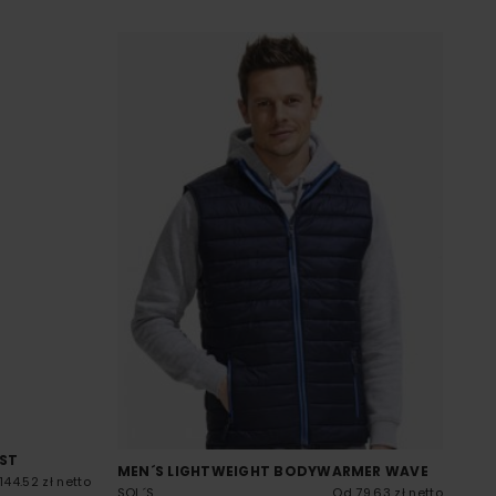
EST
MEN´S LIGHTWEIGHT BODYWARMER WAVE
144.52 zł netto
SOL´S
Od 79.63 zł netto