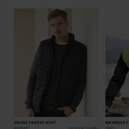
UNISEX PADDED GILET
BIKEWEAR C
HENBURY
Od 109.42 zł netto
SPIRO