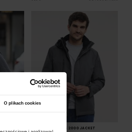
O plikach cookies
WARMER
MEN´S HYDRAPLUS 2000 JACKET
ołecznościowe i analizować