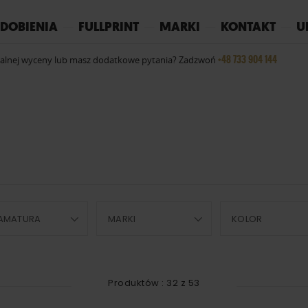
REPLAY
YOKO
PIŻAMY
DOBIENIA
FULLPRINT
MARKI
KONTAKT
U
+48 733 904 144
ualnej wyceny lub masz dodatkowe pytania? Zadzwoń
AMATURA
MARKI
KOLOR
Produktów :
32
z
53