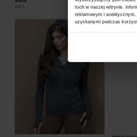
WAVE
ARTHUR
SOL´S
Od 79.63 zł netto
NEOBLU
ruch w naszej witrynie. Inf
reklamowym i analitycznym. 
uzyskanymi podczas korzysta