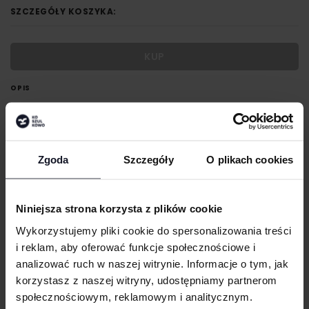
SZCZEGÓŁY KOSZYKA:
KUP
OPIS
Bezszwowa kurtka sportowa
Bez niewygodnych szwów bocznych
3-panelowy kaptur
Zgoda
Szczegóły
O plikach cookies
Z wysokiej jakości zamkiem błyskawicznym SBS, osłoną zamka i
otworami na kciuki w mankietach
Niniejsza strona korzysta z plików cookie
GRAMATURA I SKŁAD
Wykorzystujemy pliki cookie do spersonalizowania treści
i reklam, aby oferować funkcje społecznościowe i
DOSTAWA I PŁATNOŚĆ
analizować ruch w naszej witrynie. Informacje o tym, jak
korzystasz z naszej witryny, udostępniamy partnerom
społecznościowym, reklamowym i analitycznym.