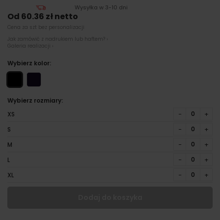
Wysyłka w 3-10 dni
Od 60.36 zł netto
Cena za szt bez personalizacji
Jak zamówić z nadrukiem lub haftem? ›
Galeria realizacji ›
Wybierz kolor:
Wybierz rozmiary:
−
+
XS
−
+
S
−
+
M
−
+
L
−
+
XL
Dodaj do koszyka