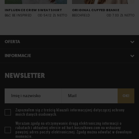
INFLUENCE CREW SWEATSHIRT
ORIGINAL CUFFED BEANIE
B&C BE INSPIRED
OD 54.12 ZŁ NETTO
BEECHFIELD
OD 7.03 ZŁ NETTO
OFERTA
INFORMACJE
NEWSLETTER
Imię i nazwisko
Mail
OK!
Zapoznałem się z treścią
klauzuli informacyjnej
dotyczącej ochrony
moich danych osobowych.
Wyrażam zgodę na otrzymywanie drogą elektroniczną informacji o
rabatach i aktualnej ofercie od
hurt.koszulkowo.com
na wskazany
powyżej adres poczty elektronicznej. Zgodę można odwołać w dowolnym
momencie.