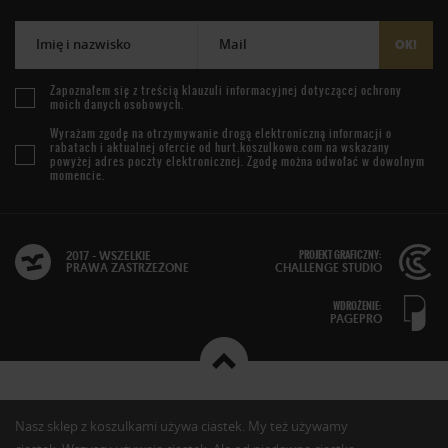
Imię i nazwisko
Mail
OK!
Zapoznałem się z treścią
klauzuli informacyjnej
dotyczącej ochrony
moich danych osobowych.
Wyrażam zgodę na otrzymywanie drogą elektroniczną informacji o
rabatach i aktualnej ofercie od
hurt.koszulkowo.com
na wskazany
powyżej adres poczty elektronicznej. Zgodę można odwołać w dowolnym
momencie.
PROJEKT GRAFICZNY:
2017 - WSZELKIE
PRAWA ZASTRZEŻONE
CHALLENGE STUDIO
WDROŻENIE:
PAGEPRO
Nasz sklep z koszulkami używa ciastek. My też używamy