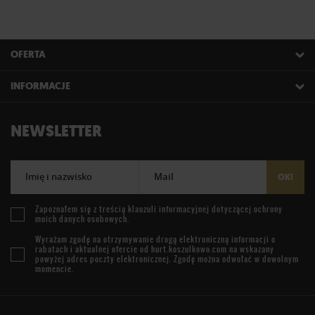
OFERTA
INFORMACJE
NEWSLETTER
Imię i nazwisko
Mail
OK!
Zapoznałem się z treścią
klauzuli informacyjnej
dotyczącej ochrony
moich danych osobowych.
Wyrażam zgodę na otrzymywanie drogą elektroniczną informacji o
rabatach i aktualnej ofercie od
hurt.koszulkowo.com
na wskazany
powyżej adres poczty elektronicznej. Zgodę można odwołać w dowolnym
momencie.