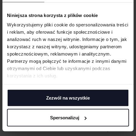
Taśma wzmacniająca na karku i ramionach
Odrywana metka (zrobiona z papieru pochodzącego z recyklingu)
Niniejsza strona korzysta z plików cookie
B&C, pozyskuje 100% włókien dla wszystkich produktów na bazie
UWAGI
bawełny w sposób zrównoważony
Wykorzystujemy pliki cookie do spersonalizowania treści
i reklam, aby oferować funkcje społecznościowe i
GRAMATURA I SKŁAD
analizować ruch w naszej witrynie. Informacje o tym, jak
korzystasz z naszej witryny, udostępniamy partnerom
CERTYFIKATY
społecznościowym, reklamowym i analitycznym.
ANULUJ
Partnerzy mogą połączyć te informacje z innymi danymi
TECHNIKI ZDOBIENIA
otrzymanymi od Ciebie lub uzyskanymi podczas
DODAJ
korzystania z ich usług.
Haft komputerowy
DOSTAWA I PŁATNOŚĆ
Haft komputerowy to technologia pozwalająca wykonywać zdobienia
poliestrowymi nićmi za pomocą specjalnych maszyn haftujących. W
TABELA ROZMIARÓW
wyniku otrzymujemy charakterystyczne, trójwymiarowe wzory.
Zezwól na wszystkie
Sitodruk
Sitodruk to technika znakowania, która wygrywa trwałością i ceną przy
większych seriach. Idealny do koszulek, bluz i odzieży firmowej,
Spersonalizuj
eventowej oraz merchu.
Flex/Flock
MASZ PYTANIA? ZAPYTAJ SPECJALISTĘ
Zdobienie przy pomocy folii flex lub flock pozwala na aplikację