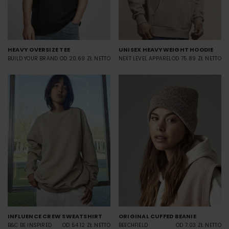
HEAVY OVERSIZE TEE
UNISEX HEAVYWEIGHT HOODIE
BUILD YOUR BRAND
OD 20.69 ZŁ NETTO
NEXT LEVEL APPAREL
OD 75.89 ZŁ NETTO
INFLUENCE CREW SWEATSHIRT
ORIGINAL CUFFED BEANIE
B&C BE INSPIRED
OD 54.12 ZŁ NETTO
BEECHFIELD
OD 7.03 ZŁ NETTO