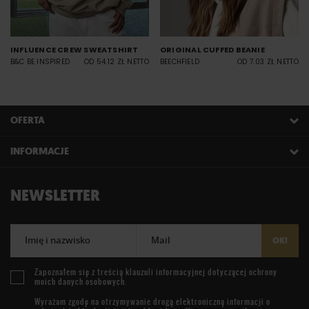
INFLUENCE CREW SWEATSHIRT
ORIGINAL CUFFED BEANIE
B&C BE INSPIRED
OD 54.12 ZŁ NETTO
BEECHFIELD
OD 7.03 ZŁ NETTO
OFERTA
INFORMACJE
NEWSLETTER
Imię i nazwisko
Mail
OK!
Zapoznałem się z treścią
klauzuli informacyjnej
dotyczącej ochrony
moich danych osobowych.
Wyrażam zgodę na otrzymywanie drogą elektroniczną informacji o