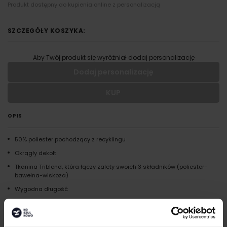
Produkt dostępny do kupienia online z personalizacją
SZCZEGÓŁY KOSZYKA:
Aby Twój produkt się wyróżniał dodaj personalizację
Dodaj personalizację
KUP
Wypełnij formularz aby dodać personalizację do wybranego
produktu
OPIS
RODZAJ NADRUKU
50% poliester pochodzący z recyklingu
Okrągły dekolt
UMIEJSCOWIENIE
Tkanina Triblend, która łączy zalety swoich 3 składników (poliester-
bawełna-wiskoza)
Wygodna długość
WIELKOŚĆ
Szwy boczne
cm
|
cm
W:
SZ:
Szwy na karku i ramionach wzmocnione miękkim obszyciem
WGRAJ GRAFIKĘ