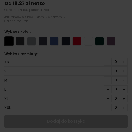
Od 19.27 zł netto
Cena za szt bez personalizacji
Jak zamówić z nadrukiem lub haftem? ›
Galeria realizacji ›
Wybierz kolor:
Wybierz rozmiary:
−
+
XS
−
+
S
−
+
M
−
+
L
−
+
XL
−
+
XXL
Dodaj do koszyka