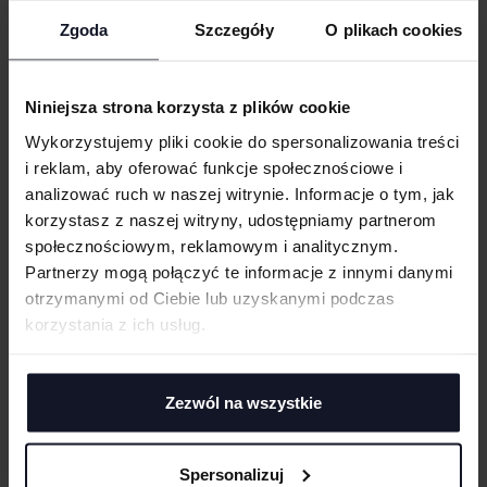
Wąski dekolt z tego samego materiału
Zgoda
Szczegóły
O plikach cookies
Rozwiązanie „B&C No Label” ułatwiające zmianę marki
Kupując ten produkt od B&C, wspierasz odpowiedzialną produkcję
UWAGI
bawełny za pośrednictwem Better Cotton*. B&C pozyskuje 100% włókien
dla wszystkich produktów na bazie bawełny w sposób zrównoważony.
Niniejsza strona korzysta z plików cookie
*Ten produkt pochodzi z systemu bilansu masowego i dlatego może
nie zawierać Better Cotton
Wykorzystujemy pliki cookie do spersonalizowania treści
i reklam, aby oferować funkcje społecznościowe i
analizować ruch w naszej witrynie. Informacje o tym, jak
GRAMATURA I SKŁAD
ANULUJ
korzystasz z naszej witryny, udostępniamy partnerom
PRANIE I PIELĘGNACJA
społecznościowym, reklamowym i analitycznym.
DODAJ
Partnerzy mogą połączyć te informacje z innymi danymi
CERTYFIKATY
otrzymanymi od Ciebie lub uzyskanymi podczas
korzystania z ich usług.
TECHNIKI ZDOBIENIA
Haft komputerowy
DOSTAWA I PŁATNOŚĆ
Zezwól na wszystkie
Haft komputerowy to technologia pozwalająca wykonywać zdobienia
poliestrowymi nićmi za pomocą specjalnych maszyn haftujących. W
TABELA ROZMIARÓW
wyniku otrzymujemy charakterystyczne, trójwymiarowe wzory.
Spersonalizuj
Sitodruk