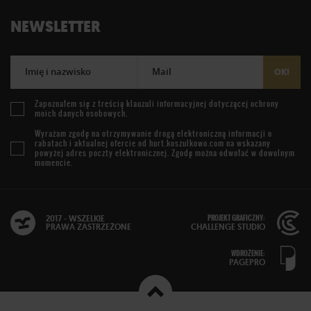
NEWSLETTER
Imię i nazwisko
Mail
OK!
Zapoznałem się z treścią
klauzuli informacyjnej
dotyczącej ochrony
moich danych osobowych.
Wyrażam zgodę na otrzymywanie drogą elektroniczną informacji o
rabatach i aktualnej ofercie od
hurt.koszulkowo.com
na wskazany
powyżej adres poczty elektronicznej. Zgodę można odwołać w dowolnym
momencie.
PROJEKT GRAFICZNY:
2017 - WSZELKIE
PRAWA ZASTRZEŻONE
CHALLENGE STUDIO
WDROŻENIE:
PAGEPRO