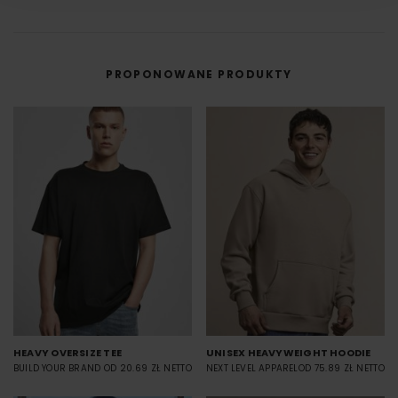
w której grafika najpierw trafia na specjalną folię, a dopiero potem jest
przenoszona na materiał (np. koszulkę) przy użyciu prasy termicznej.
FILM - https://www.youtube.com/watch?v=hQHB5Np5ooY
PROPONOWANE PRODUKTY
HEAVY OVERSIZE TEE
UNISEX HEAVYWEIGHT HOODIE
BUILD YOUR BRAND
OD 20.69 ZŁ NETTO
NEXT LEVEL APPAREL
OD 75.89 ZŁ NETTO