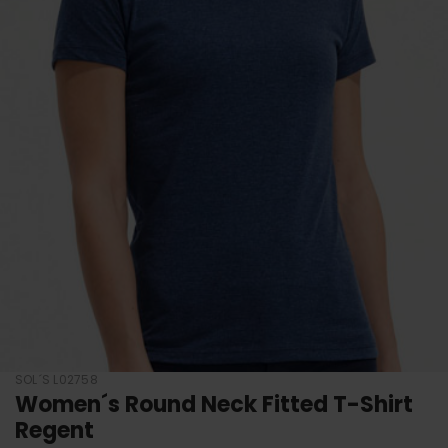
SOL´S L02758
Women´s Round Neck Fitted T-Shirt
Regent