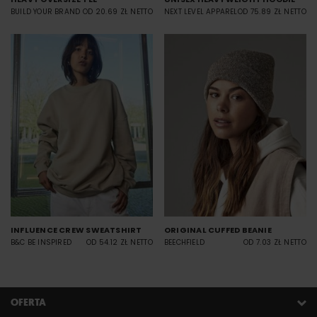
BUILD YOUR BRAND
OD 20.69 ZŁ NETTO
NEXT LEVEL APPAREL
OD 75.89 ZŁ NETTO
INFLUENCE CREW SWEATSHIRT
ORIGINAL CUFFED BEANIE
B&C BE INSPIRED
OD 54.12 ZŁ NETTO
BEECHFIELD
OD 7.03 ZŁ NETTO
OFERTA