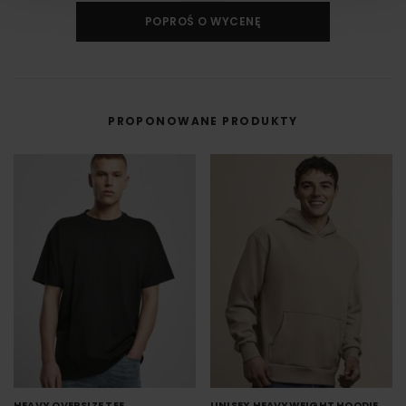
innym materiale.
POPROŚ O WYCENĘ
DTF cyfrowy (Direct to Film) to nowoczesna metoda nadruku na odzieży,
w której grafika najpierw trafia na specjalną folię, a dopiero potem jest
przenoszona na materiał (np. koszulkę) przy użyciu prasy termicznej.
FILM - https://www.youtube.com/watch?v=hQHB5Np5ooY
PROPONOWANE PRODUKTY
HEAVY OVERSIZE TEE
UNISEX HEAVYWEIGHT HOODIE