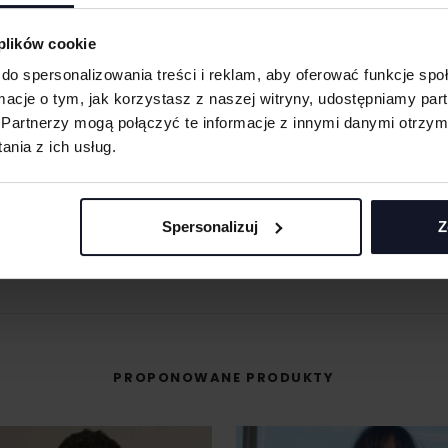
 plików cookie
eną przy większych
do spersonalizowania treści i reklam, aby oferować funkcje sp
 oraz merchu.
ormacje o tym, jak korzystasz z naszej witryny, udostępniamy p
Partnerzy mogą połączyć te informacje z innymi danymi otrzym
MASZ PYTANIA? ZAPYTAJ SPECJALISTĘ
 materiału wyciętego
nia z ich usług.
asolach, odzieży
śli masz pytania odnośnie naszych produktów, zdobień lub współpracy, n
specjaliści chętnie Ci pomogą.
 umożliwiająca na
+48 733 904 144
Spersonalizuj
Z
POPROŚ O WYCENĘ
eriale.
ZAPYTANIA@KOSZULKOWO.COM
odzieży, w której
t przenoszona na
PROPONOWANE PRODUKTY