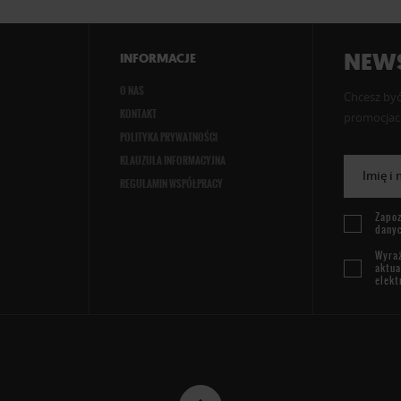
NEWS
INFORMACJE
O NAS
Chcesz być
KONTAKT
promocjach
POLITYKA PRYWATNOŚCI
KLAUZULA INFORMACYJNA
Imię i
REGULAMIN WSPÓŁPRACY
Zapoz
dany
Wyraż
aktua
elekt