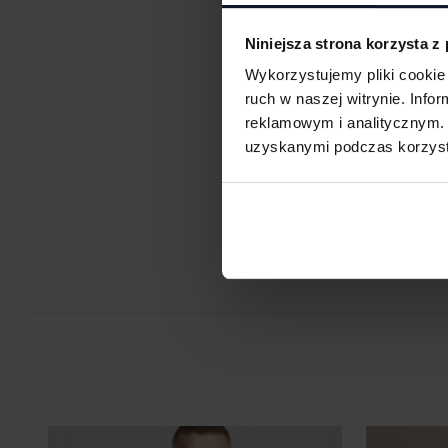
otrzymujemy charakterystyczne, trójwymiarowe wzory.
Sitodruk
Niniejsza strona korzysta z
Sitodruk to technika znakowania, która wygrywa trwałością i c
Wykorzystujemy pliki cookie 
seriach. Idealny do koszulek, bluz i odzieży firmowej, eventowej
ruch w naszej witrynie. Inf
Flex/Flock
reklamowym i analitycznym. 
Zdobienie przy pomocy folii flex lub flock pozwala na aplikację
uzyskanymi podczas korzysta
przez ploter bezpośrednio na odzieży, koszulkach, torbach, par
Je
roboczej i innych tekstyliach.
Druk cyfrowy - DTF i DTG
Druk cyfrowy (DTG - Direct to Gourment) to metoda zdobienia,
bezpośredni nadruk z pliku cyfrowego na odzieży lub innym mat
DTF cyfrowy (Direct to Film) to nowoczesna metoda nadruku na 
grafika najpierw trafia na specjalną folię, a dopiero potem jes
materiał (np. koszulkę) przy użyciu prasy termicznej.
FILM - https://www.youtube.com/watch?v=hQHB5Np5ooY