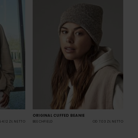
ORIGINAL CUFFED BEANIE
54.12 ZŁ NETTO
BEECHFIELD
OD 7.03 ZŁ NETTO