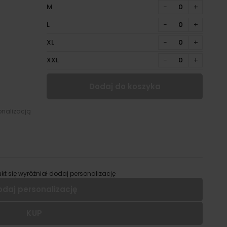
M
−
+
L
−
+
XL
−
+
XXL
−
+
Dodaj do koszyka
onalizacją
kt się wyróżniał dodaj personalizację
odaj personalizację
KUP
 dodać personalizację do wybranego produktu