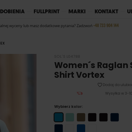
REPLAY
YOKO
PIŻAMY
DOBIENIA
FULLPRINT
MARKI
KONTAKT
U
+48 733 904 144
ualnej wyceny lub masz dodatkowe pytania? Zadzwoń
TEX
SOL´S L04788
Women´s Raglan S
Shirt Vortex
Dodaj do ulubio
Wysyłka w 3-10
Wybierz kolor: