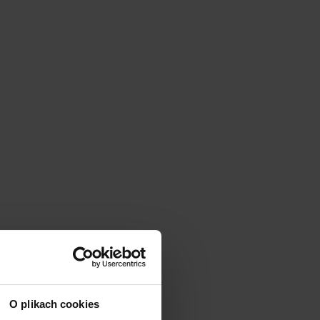
|
cm
SZ:
DODAJ
O plikach cookies