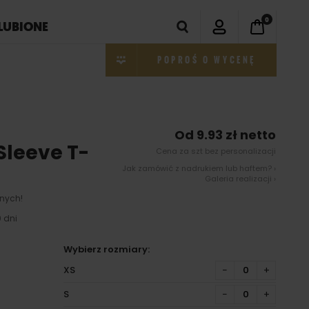
0
LUBIONE
POPROŚ O WYCENĘ
Od 9.93 zł netto
leeve T-
Cena za szt bez personalizacji
Jak zamówić z nadrukiem lub haftem? ›
Galeria realizacji ›
nych!
 dni
Wybierz rozmiary:
XS
−
+
S
−
+