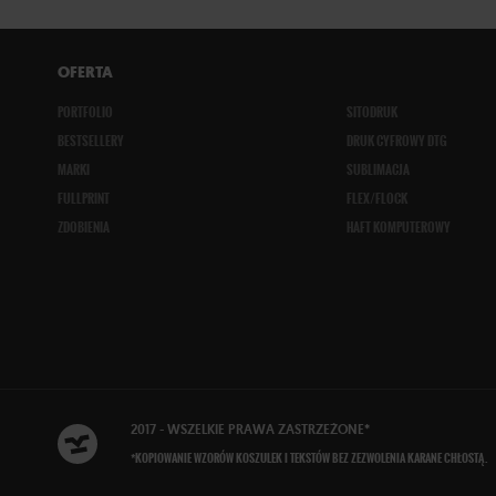
OFERTA
PORTFOLIO
SITODRUK
BESTSELLERY
DRUK CYFROWY DTG
MARKI
SUBLIMACJA
FULLPRINT
FLEX/FLOCK
ZDOBIENIA
HAFT KOMPUTEROWY
2017 - WSZELKIE
PRAWA ZASTRZEŻONE
*
*KOPIOWANIE WZORÓW KOSZULEK I TEKSTÓW BEZ ZEZWOLENIA KARANE CHŁOSTĄ.