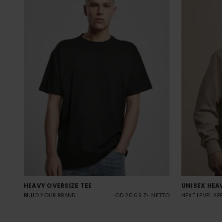
HEAVY OVERSIZE TEE
UNISEX HEA
BUILD YOUR BRAND
OD 20.69 ZŁ NETTO
NEXT LEVEL AP