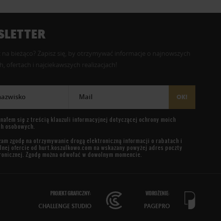
LETTER
 na bieżąco? Zapisz się, by otrzymywać informacje o najnowszych
, ofertach i najciekawszych realizacjach!
 nazwisko
Mail
OK!
nałem się z treścią
klauzuli informacyjnej
dotyczącej ochrony moich
ch osobowych.
am zgodę na otrzymywanie drogą elektroniczną informacji o rabatach i
lnej ofercie od
hurt.koszulkowo.com
na wskazany powyżej adres poczty
ronicznej. Zgodę można odwołać w dowolnym momencie.
PROJEKT GRAFICZNY:
WDROŻENIE:
CHALLENGE STUDIO
PAGEPRO