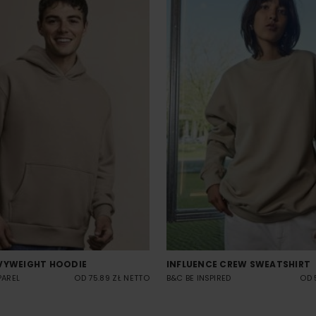
VYWEIGHT HOODIE
INFLUENCE CREW SWEATSHIRT
PAREL
OD 75.89 ZŁ NETTO
B&C BE INSPIRED
OD 