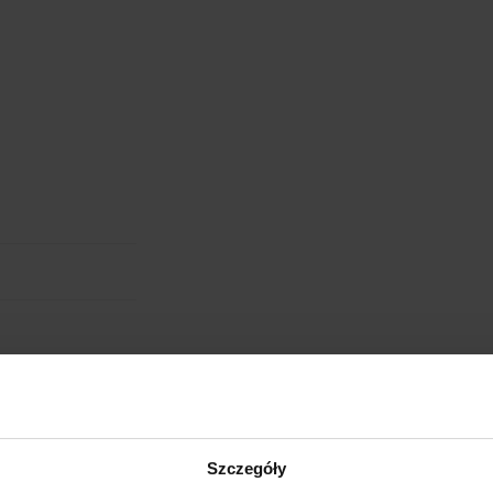
RODZAJ NADRUKU
UMIEJSCOWIENIE
cm
W:
WIELKOŚĆ
WGRAJ GRAFIKĘ
UWAGI
ANULUJ
obienia
Szczegóły
ych. W wyniku