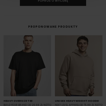
POPROŚ O WYCENĘ
DTF cyfrowy (Direct to Film) to nowoczesna metoda nadruku na odzieży,
w której grafika najpierw trafia na specjalną folię, a dopiero potem jest
przenoszona na materiał (np. koszulkę) przy użyciu prasy termicznej.
FILM - https://www.youtube.com/watch?v=hQHB5Np5ooY
PROPONOWANE PRODUKTY
HEAVY OVERSIZE TEE
UNISEX HEAVYWEIGHT HOODIE
BUILD YOUR BRAND
OD 20.69 ZŁ NETTO
NEXT LEVEL APPAREL
OD 75.89 ZŁ NETTO