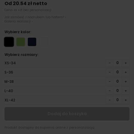
Od 20.54 zł netto
Cena za szt bez personalizacji
Jak zamówić z nadrukiem lub haftem? ›
Galeria realizacji ›
Wybierz kolor:
Wybierz rozmiary:
−
+
XS-34
−
+
S-36
−
+
M-38
−
+
L-40
−
+
XL-42
Dodaj do koszyka
Produkt dostępny do kupienia online z personalizacją