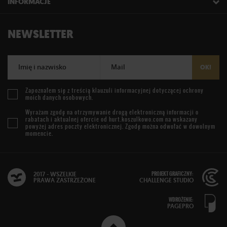
INFORMACJE
NEWSLETTER
Imię i nazwisko
Mail
OK!
Zapoznałem się z treścią
klauzuli informacyjnej
dotyczącej ochrony
moich danych osobowych.
Wyrażam zgodę na otrzymywanie drogą elektroniczną informacji o
rabatach i aktualnej ofercie od
hurt.koszulkowo.com
na wskazany
powyżej adres poczty elektronicznej. Zgodę można odwołać w dowolnym
momencie.
PROJEKT GRAFICZNY:
2017 - WSZELKIE
PRAWA ZASTRZEŻONE
CHALLENGE STUDIO
WDROŻENIE:
PAGEPRO