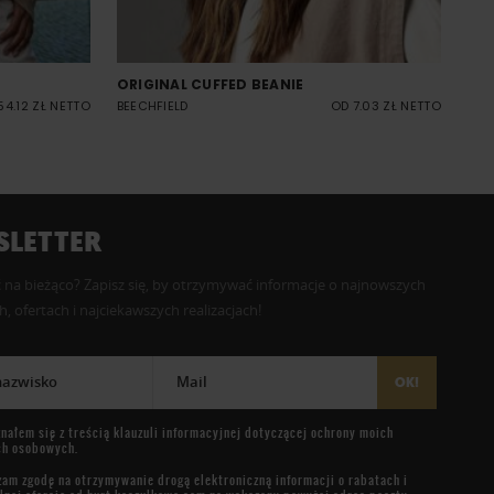
ORIGINAL CUFFED BEANIE
54.12 ZŁ NETTO
BEECHFIELD
OD 7.03 ZŁ NETTO
LETTER
 na bieżąco? Zapisz się, by otrzymywać informacje o najnowszych
, ofertach i najciekawszych realizacjach!
 nazwisko
Mail
OK!
nałem się z treścią
klauzuli informacyjnej
dotyczącej ochrony moich
ch osobowych.
am zgodę na otrzymywanie drogą elektroniczną informacji o rabatach i