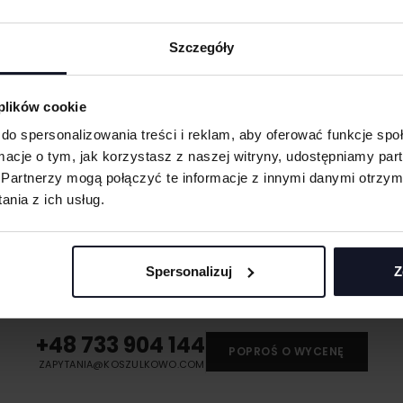
Szczegóły
obienia
ych. W wyniku
 plików cookie
do spersonalizowania treści i reklam, aby oferować funkcje sp
eną przy większych
ormacje o tym, jak korzystasz z naszej witryny, udostępniamy p
 oraz merchu.
Partnerzy mogą połączyć te informacje z innymi danymi otrzym
nia z ich usług.
 materiału wyciętego
asolach, odzieży
MASZ PYTANIA? ZAPYTAJ SPECJALISTĘ
Spersonalizuj
Z
śli masz pytania odnośnie naszych produktów, zdobień lub współpracy, n
 umożliwiająca na
specjaliści chętnie Ci pomogą.
eriale.
odzieży, w której
+48 733 904 144
t przenoszona na
POPROŚ O WYCENĘ
ZAPYTANIA@KOSZULKOWO.COM