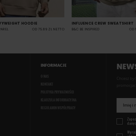
VYWEIGHT HOODIE
INFLUENCE CREW SWEATSHIRT
PAREL
OD 75.89 ZŁ NETTO
B&C BE INSPIRED
OD 
NEWS
INFORMACJE
O NAS
Chcesz być
KONTAKT
promocjach
POLITYKA PRYWATNOŚCI
KLAUZULA INFORMACYJNA
Imię i
REGULAMIN WSPÓŁPRACY
Zapoz
dany
Wyraż