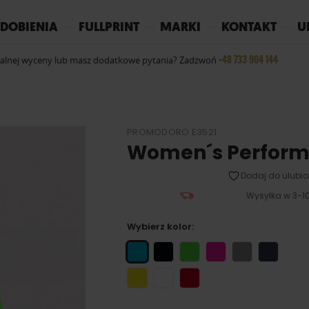
REPLAY
YOKO
PIŻAMY
DOBIENIA
FULLPRINT
MARKI
KONTAKT
U
+48 733 904 144
ualnej wyceny lub masz dodatkowe pytania? Zadzwoń
PROMODORO E3521
Women´s Perfor
Dodaj do ulubio
Wysyłka w 3-10
Wybierz kolor: