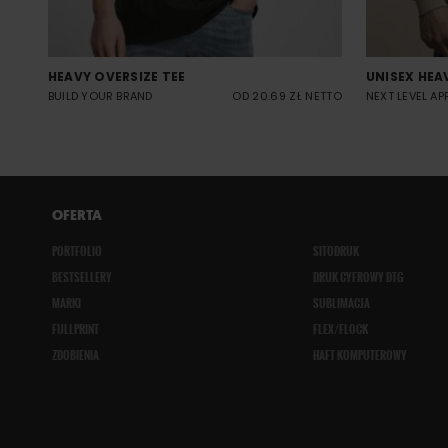
HEAVY OVERSIZE TEE
UNISEX HEA
BUILD YOUR BRAND
OD 20.69 ZŁ NETTO
NEXT LEVEL AP
OFERTA
PORTFOLIO
SITODRUK
BESTSELLERY
DRUK CYFROWY DTG
MARKI
SUBLIMACJA
FULLPRINT
FLEX/FLOCK
ZDOBIENIA
HAFT KOMPUTEROWY