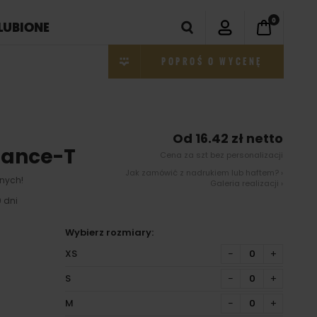
0
LUBIONE
POPROŚ O WYCENĘ
Od 16.42 zł netto
mance-T
Cena za szt bez personalizacji
Jak zamówić z nadrukiem lub haftem? ›
nych!
Galeria realizacji ›
 dni
Wybierz rozmiary:
XS
−
+
S
−
+
M
−
+