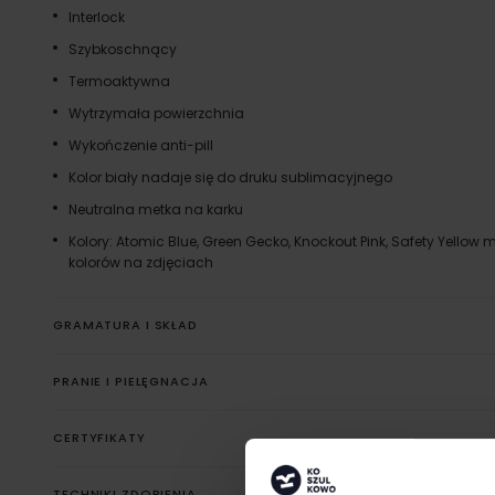
Interlock
Szybkoschnący
Termoaktywna
Wytrzymała powierzchnia
Wykończenie anti-pill
Kolor biały nadaje się do druku sublimacyjnego
Neutralna metka na karku
Kolory: Atomic Blue, Green Gecko, Knockout Pink, Safety Yello
kolorów na zdjęciach
GRAMATURA I SKŁAD
PRANIE I PIELĘGNACJA
CERTYFIKATY
TECHNIKI ZDOBIENIA