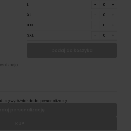
L
−
+
XL
−
+
XXL
−
+
3XL
−
+
Dodaj do koszyka
onalizacją
kt się wyróżniał dodaj personalizację
odaj personalizację
KUP
 dodać personalizację do wybranego produktu