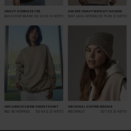
HEAVY OVERSIZE TEE
UNISEX HEAVYWEIGHT HOODIE
BUILD YOUR BRAND
OD 20.69 ZŁ NETTO
NEXT LEVEL APPAREL
OD 75.89 ZŁ NETTO
INFLUENCE CREW SWEATSHIRT
ORIGINAL CUFFED BEANIE
B&C BE INSPIRED
OD 54.12 ZŁ NETTO
BEECHFIELD
OD 7.03 ZŁ NETTO