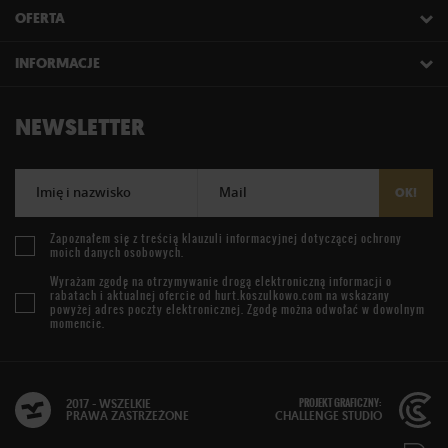
OFERTA
INFORMACJE
NEWSLETTER
Imię i nazwisko
Mail
OK!
Zapoznałem się z treścią
klauzuli informacyjnej
dotyczącej ochrony
moich danych osobowych.
Wyrażam zgodę na otrzymywanie drogą elektroniczną informacji o
rabatach i aktualnej ofercie od
hurt.koszulkowo.com
na wskazany
powyżej adres poczty elektronicznej. Zgodę można odwołać w dowolnym
momencie.
PROJEKT GRAFICZNY:
2017 - WSZELKIE
PRAWA ZASTRZEŻONE
CHALLENGE STUDIO