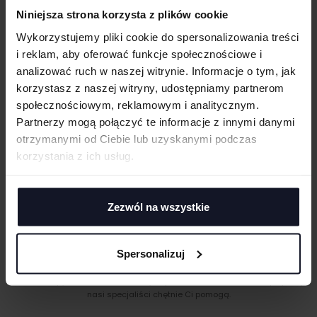
cm
|
cm
W:
SZ:
Elastyczny krój
Niniejsza strona korzysta z plików cookie
Dekatyzowana
WGRAJ GRAFIKĘ
Wykorzystujemy pliki cookie do spersonalizowania treści
Szwy boczne
i reklam, aby oferować funkcje społecznościowe i
analizować ruch w naszej witrynie. Informacje o tym, jak
UWAGI
GRAMATURA I SKŁAD
korzystasz z naszej witryny, udostępniamy partnerom
społecznościowym, reklamowym i analitycznym.
CERTYFIKATY
Partnerzy mogą połączyć te informacje z innymi danymi
otrzymanymi od Ciebie lub uzyskanymi podczas
TECHNIKI ZDOBIENIA
korzystania z ich usług.
ANULUJ
Haft komputerowy
DOSTAWA I PŁATNOŚĆ
Haft komputerowy to technologia pozwalająca wykonywać zdobienia
poliestrowymi nićmi za pomocą specjalnych maszyn haftujących. W
DODAJ
Zezwól na wszystkie
wyniku otrzymujemy charakterystyczne, trójwymiarowe wzory.
Sitodruk
Sitodruk to technika znakowania, która wygrywa trwałością i ceną przy
Spersonalizuj
większych seriach. Idealny do koszulek, bluz i odzieży firmowej,
MASZ PYTANIA? ZAPYTAJ SPECJALISTĘ
eventowej oraz merchu.
Jeśli masz pytania odnośnie naszych produktów, zdobień lub współpracy,
Flex/Flock
nasi specjaliści chętnie Ci pomogą.
Zdobienie przy pomocy folii flex lub flock pozwala na aplikację