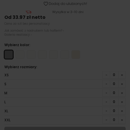
Dodaj do ulubionych!
Wysyłka w 3-10 dni
Od 33.97 zł netto
Cena za szt bez personalizacji
Jak zamówić z nadrukiem lub haftem? ›
Galeria realizacji ›
Wybierz kolor:
Wybierz rozmiary:
−
+
XS
−
+
S
−
+
M
−
+
L
−
+
XL
−
+
XXL