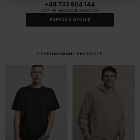
materiału wyciętego przez ploter bezpośrednio na odzieży, koszulkach,
+48 733 904 144
torbach, parasolach, odzieży roboczej i innych tekstyliach.
ZAPYTANIA@KOSZULKOWO.COM
Druk cyfrowy - DTF i DTG
POPROŚ O WYCENĘ
Druk cyfrowy (DTG - Direct to Gourment) to metoda zdobienia,
umożliwiająca na bezpośredni nadruk z pliku cyfrowego na odzieży lub
innym materiale.
DTF cyfrowy (Direct to Film) to nowoczesna metoda nadruku na odzieży,
w której grafika najpierw trafia na specjalną folię, a dopiero potem jest
przenoszona na materiał (np. koszulkę) przy użyciu prasy termicznej.
PROPONOWANE PRODUKTY
FILM - https://www.youtube.com/watch?v=hQHB5Np5ooY