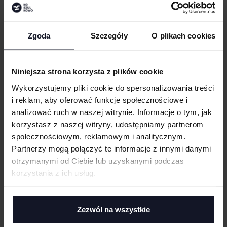
Dekolt w szpic
Modny nowoczesny krój (light shaped)
Szwy boczne
WIELKOŚĆ
Zgoda
Szczegóły
O plikach cookies
cm
|
cm
W:
SZ:
Podklejone szwy na ramionach, wzmocnienie w postaci podwójnego
szwu
WGRAJ GRAFIKĘ
Bez metki
Niniejsza strona korzysta z plików cookie
Tkana metka Fair4All na lewym szwie
Wykorzystujemy pliki cookie do spersonalizowania treści
Możliwość prania w temp. 60°C i prania przemysłowego
UWAGI
i reklam, aby oferować funkcje społecznościowe i
Wstępnie dekatyzowana tkanina zapobiegająca kurczeniu się i
analizować ruch w naszej witrynie. Informacje o tym, jak
mechaceniu
korzystasz z naszej witryny, udostępniamy partnerom
Posiada certyfikat BSCI
społecznościowym, reklamowym i analitycznym.
Partnerzy mogą połączyć te informacje z innymi danymi
GRAMATURA I SKŁAD
otrzymanymi od Ciebie lub uzyskanymi podczas
ANULUJ
korzystania z ich usług.
CERTYFIKATY
DODAJ
TECHNIKI ZDOBIENIA
Zezwól na wszystkie
Haft komputerowy
DOSTAWA I PŁATNOŚĆ