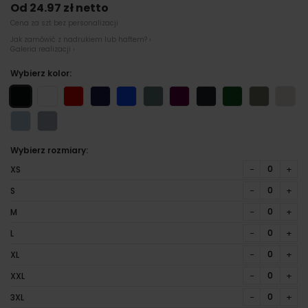
Od 24.97 zł netto
Cena za szt bez personalizacji
Jak zamówić z nadrukiem lub haftem? ›
Galeria realizacji ›
Wybierz kolor:
Wybierz rozmiary:
−
+
XS
−
+
S
−
+
M
−
+
L
−
+
XL
−
+
XXL
−
+
3XL