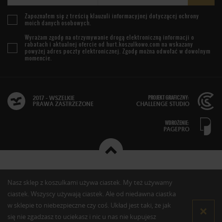
Zapoznałem się z treścią
klauzuli informacyjnej
dotyczącej ochrony
moich danych osobowych.
Wyrażam zgodę na otrzymywanie drogą elektroniczną informacji o
rabatach i aktualnej ofercie od
hurt.koszulkowo.com
na wskazany
powyżej adres poczty elektronicznej. Zgodę można odwołać w dowolnym
momencie.
PROJEKT GRAFICZNY:
2017 - WSZELKIE
PRAWA ZASTRZEŻONE
CHALLENGE STUDIO
WDROŻENIE:
PAGEPRO
Nasz sklep z koszulkami używa ciastek. My też używamy
ciastek. Wszyscy używają ciastek. Ale od niedawna ciastka
w sklepie to niebezpieczne czy coś. Układ jest taki, że jak
się nie zgadzasz to uciekasz i nic u nas nie kupujesz