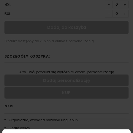
−
+
4XL
−
+
5XL
Dodaj do koszyka
Produkt dostępny do kupienia online z personalizacją
SZCZEGÓŁY KOSZYKA:
Aby Twój produkt się wyróżniał dodaj personalizację
Dodaj personalizację
KUP
Wypełnij formularz aby dodać personalizację do wybranego
produktu
OPIS
RODZAJ NADRUKU
Organiczna, czesana bawełna ring-spun
Single jersey
UMIEJSCOWIENIE