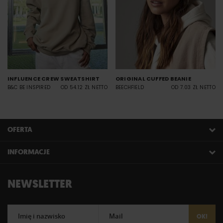
INFLUENCE CREW SWEATSHIRT
ORIGINAL CUFFED BEANIE
B&C BE INSPIRED
OD 54.12 ZŁ NETTO
BEECHFIELD
OD 7.03 ZŁ NETTO
OFERTA
INFORMACJE
NEWSLETTER
Imię i nazwisko
Mail
OK!