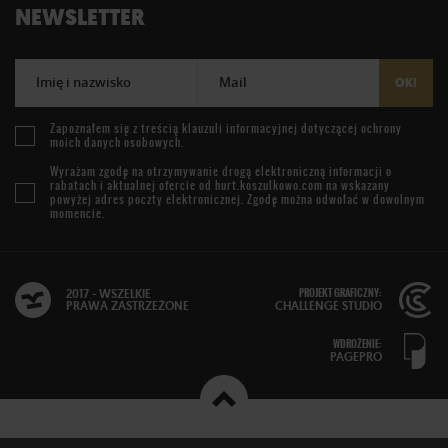
NEWSLETTER
Imię i nazwisko
Mail
OK!
Zapoznałem się z treścią
klauzuli informacyjnej
dotyczącej ochrony
moich danych osobowych.
Wyrażam zgodę na otrzymywanie drogą elektroniczną informacji o
rabatach i aktualnej ofercie od
hurt.koszulkowo.com
na wskazany
powyżej adres poczty elektronicznej. Zgodę można odwołać w dowolnym
momencie.
PROJEKT GRAFICZNY:
2017 - WSZELKIE
PRAWA ZASTRZEŻONE
CHALLENGE STUDIO
WDROŻENIE:
PAGEPRO