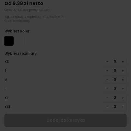
Od 9.39 zł netto
Cena za szt bez personalizacji
Jak zamówić z nadrukiem lub haftem? ›
Galeria realizacji ›
Wybierz kolor:
Wybierz rozmiary:
−
+
XS
−
+
S
−
+
M
−
+
L
−
+
XL
−
+
XXL
Dodaj do koszyka