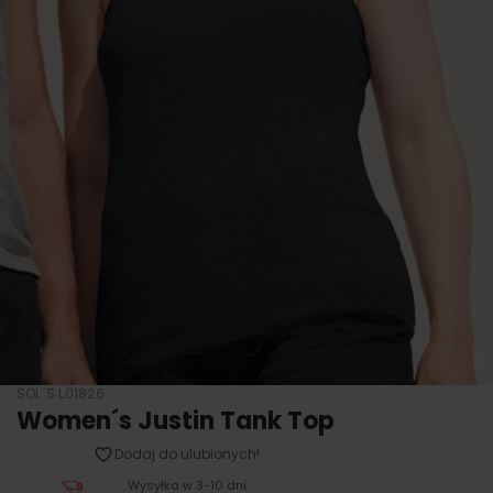
SOL´S L01826
Women´s Justin Tank Top
Dodaj do ulubionych!
Wysyłka w 3-10 dni