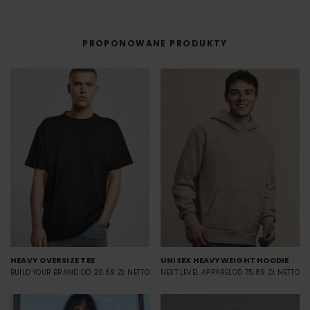
przenoszona na materiał (np. koszulkę) przy użyciu prasy termicznej.
FILM - https://www.youtube.com/watch?v=hQHB5Np5ooY
PROPONOWANE PRODUKTY
HEAVY OVERSIZE TEE
UNISEX HEAVYWEIGHT HOODIE
BUILD YOUR BRAND
OD 20.69 ZŁ NETTO
NEXT LEVEL APPAREL
OD 75.89 ZŁ NETTO