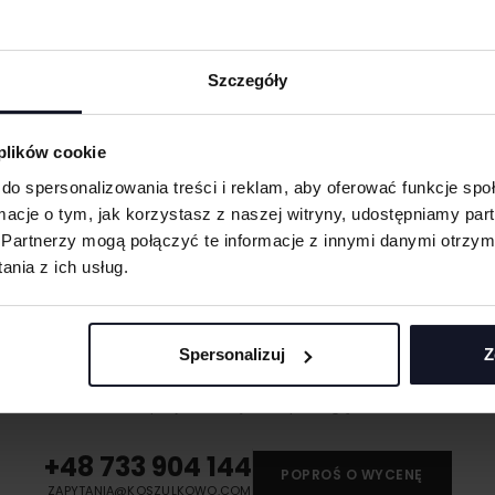
Szczegóły
obienia
ych. W wyniku
 plików cookie
do spersonalizowania treści i reklam, aby oferować funkcje sp
ormacje o tym, jak korzystasz z naszej witryny, udostępniamy p
eną przy większych
 oraz merchu.
Partnerzy mogą połączyć te informacje z innymi danymi otrzym
nia z ich usług.
 materiału wyciętego
asolach, odzieży
MASZ PYTANIA? ZAPYTAJ SPECJALISTĘ
Spersonalizuj
Z
śli masz pytania odnośnie naszych produktów, zdobień lub współpracy, n
 umożliwiająca na
specjaliści chętnie Ci pomogą.
eriale.
odzieży, w której
+48 733 904 144
t przenoszona na
POPROŚ O WYCENĘ
ZAPYTANIA@KOSZULKOWO.COM