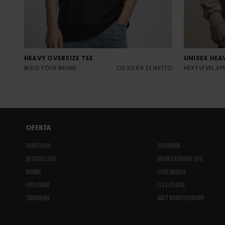
HEAVY OVERSIZE TEE
UNISEX HEA
BUILD YOUR BRAND
OD 20.69 ZŁ NETTO
NEXT LEVEL AP
OFERTA
PORTFOLIO
SITODRUK
BESTSELLERY
DRUK CYFROWY DTG
MARKI
SUBLIMACJA
FULLPRINT
FLEX/FLOCK
ZDOBIENIA
HAFT KOMPUTEROWY