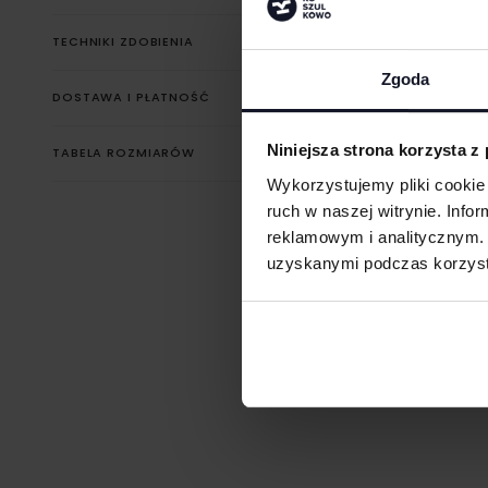
TECHNIKI ZDOBIENIA
Zgoda
Haft komputerowy
DOSTAWA I PŁATNOŚĆ
Haft komputerowy to technologia pozwalająca wykonywać zd
poliestrowymi nićmi za pomocą specjalnych maszyn haftując
Niniejsza strona korzysta z
TABELA ROZMIARÓW
otrzymujemy charakterystyczne, trójwymiarowe wzory.
Wykorzystujemy pliki cookie 
Sitodruk
ruch w naszej witrynie. Inf
Sitodruk to technika znakowania, która wygrywa trwałością i c
seriach. Idealny do koszulek, bluz i odzieży firmowej, eventowej
reklamowym i analitycznym. 
uzyskanymi podczas korzysta
Flex/Flock
Zdobienie przy pomocy folii flex lub flock pozwala na aplikację
przez ploter bezpośrednio na odzieży, koszulkach, torbach, par
roboczej i innych tekstyliach.
Druk cyfrowy - DTF i DTG
Je
Druk cyfrowy (DTG - Direct to Gourment) to metoda zdobienia,
bezpośredni nadruk z pliku cyfrowego na odzieży lub innym mat
DTF cyfrowy (Direct to Film) to nowoczesna metoda nadruku na 
grafika najpierw trafia na specjalną folię, a dopiero potem jes
materiał (np. koszulkę) przy użyciu prasy termicznej.