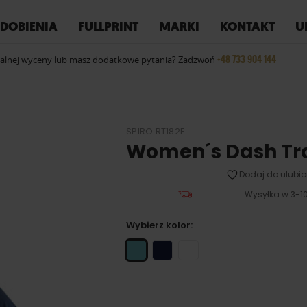
REPLAY
YOKO
PIŻAMY
DOBIENIA
FULLPRINT
MARKI
KONTAKT
U
+48 733 904 144
ualnej wyceny lub masz dodatkowe pytania? Zadzwoń
SPIRO RT182F
Women´s Dash Tra
Dodaj do ulubio
Wysyłka w 3-10
Wybierz kolor: