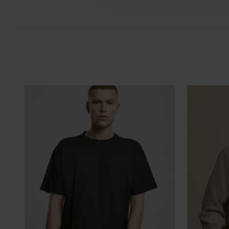
FILM - https://www.youtube.com/watch?v=hQHB5Np5ooY