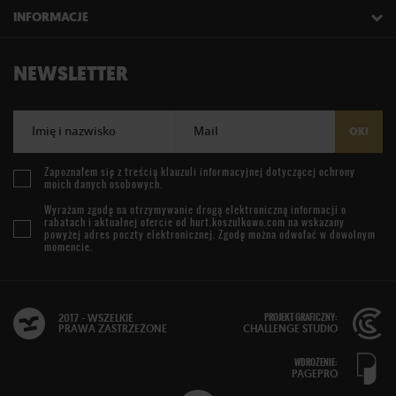
INFORMACJE
NEWSLETTER
Imię i nazwisko
Mail
OK!
Zapoznałem się z treścią
klauzuli informacyjnej
dotyczącej ochrony
moich danych osobowych.
Wyrażam zgodę na otrzymywanie drogą elektroniczną informacji o
rabatach i aktualnej ofercie od
hurt.koszulkowo.com
na wskazany
powyżej adres poczty elektronicznej. Zgodę można odwołać w dowolnym
momencie.
PROJEKT GRAFICZNY:
2017 - WSZELKIE
PRAWA ZASTRZEŻONE
CHALLENGE STUDIO
WDROŻENIE:
PAGEPRO