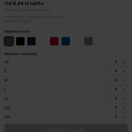
Od 9.44 zł netto
Cena za szt bez personalizacji
Jak zamówić z nadrukiem lub haftem? ›
Galeria realizacji ›
Wybierz kolor:
Wybierz rozmiary:
−
+
XS
−
+
S
−
+
M
−
+
L
−
+
XL
−
+
XXL
−
+
3XL
Dodaj do koszyka