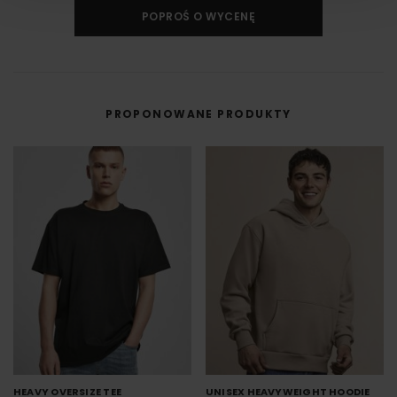
Druk cyfrowy - DTF i DTG
POPROŚ O WYCENĘ
Druk cyfrowy (DTG - Direct to Gourment) to metoda zdobienia,
umożliwiająca na bezpośredni nadruk z pliku cyfrowego na odzieży lub
innym materiale.
DTF cyfrowy (Direct to Film) to nowoczesna metoda nadruku na odzieży,
w której grafika najpierw trafia na specjalną folię, a dopiero potem jest
przenoszona na materiał (np. koszulkę) przy użyciu prasy termicznej.
PROPONOWANE PRODUKTY
FILM - https://www.youtube.com/watch?v=hQHB5Np5ooY
HEAVY OVERSIZE TEE
UNISEX HEAVYWEIGHT HOODIE