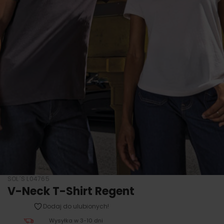
SOL´S L04765
V-Neck T-Shirt Regent
Dodaj do ulubionych!
Wysyłka w 3-10 dni