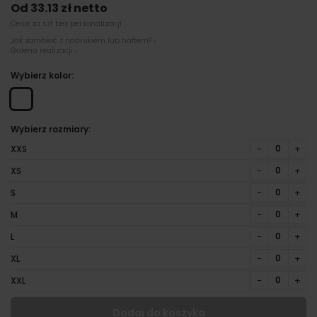
Od 33.13 zł netto
Cena za szt bez personalizacji
Jak zamówić z nadrukiem lub haftem? ›
Galeria realizacji ›
Wybierz kolor:
Wybierz rozmiary:
−
+
XXS
−
+
XS
−
+
S
−
+
M
−
+
L
−
+
XL
−
+
XXL
Dodaj do koszyka