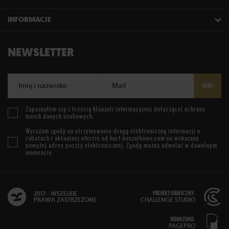
INFORMACJE
NEWSLETTER
Imię i nazwisko
Mail
OK!
Zapoznałem się z treścią
klauzuli informacyjnej
dotyczącej ochrony
moich danych osobowych.
Wyrażam zgodę na otrzymywanie drogą elektroniczną informacji o
rabatach i aktualnej ofercie od
hurt.koszulkowo.com
na wskazany
powyżej adres poczty elektronicznej. Zgodę można odwołać w dowolnym
momencie.
PROJEKT GRAFICZNY:
2017 - WSZELKIE
PRAWA ZASTRZEŻONE
CHALLENGE STUDIO
WDROŻENIE:
PAGEPRO