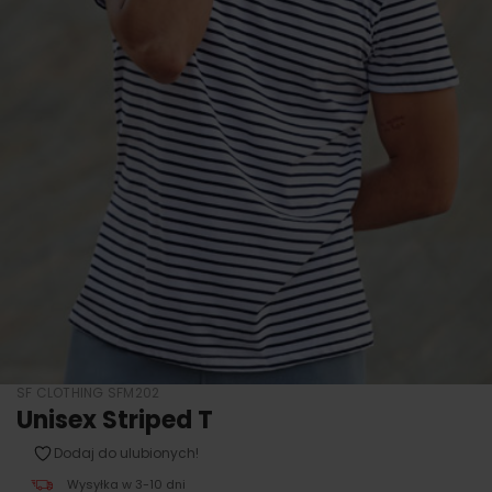
SF CLOTHING SFM202
Unisex Striped T
Dodaj do ulubionych!
Wysyłka w 3-10 dni