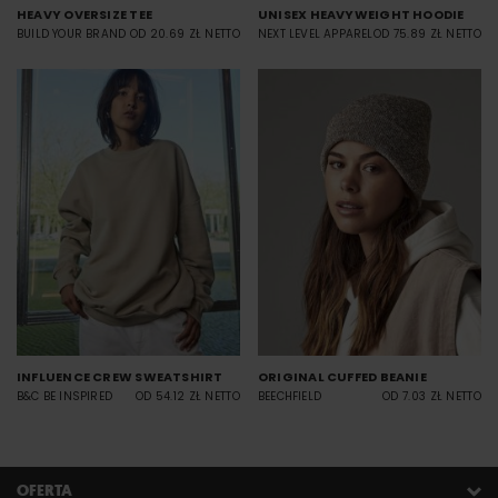
HEAVY OVERSIZE TEE
UNISEX HEAVYWEIGHT HOODIE
BUILD YOUR BRAND
OD 20.69 ZŁ NETTO
NEXT LEVEL APPAREL
OD 75.89 ZŁ NETTO
INFLUENCE CREW SWEATSHIRT
ORIGINAL CUFFED BEANIE
B&C BE INSPIRED
OD 54.12 ZŁ NETTO
BEECHFIELD
OD 7.03 ZŁ NETTO
OFERTA