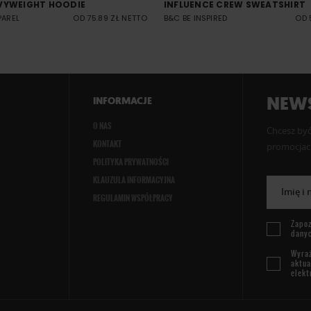
VYWEIGHT HOODIE
INFLUENCE CREW SWEATSHIRT
PAREL
OD 75.89 ZŁ NETTO
B&C BE INSPIRED
OD 
NEWS
INFORMACJE
O NAS
Chcesz być
KONTAKT
promocjach
POLITYKA PRYWATNOŚCI
KLAUZULA INFORMACYJNA
Imię i
REGULAMIN WSPÓŁPRACY
Zapoz
dany
Wyraż
aktua
elekt