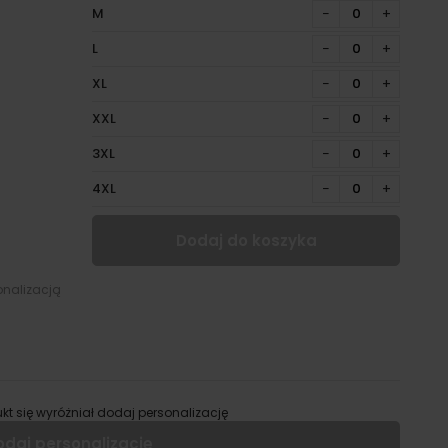
M
−
+
L
−
+
XL
−
+
XXL
−
+
3XL
−
+
4XL
−
+
Dodaj do koszyka
onalizacją
kt się wyróżniał dodaj personalizację
odaj personalizację