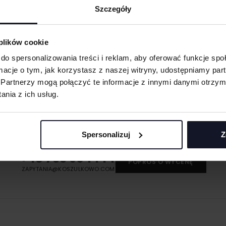
ych. W wyniku
Szczegóły
 plików cookie
eną przy większych
 oraz merchu.
do spersonalizowania treści i reklam, aby oferować funkcje sp
ormacje o tym, jak korzystasz z naszej witryny, udostępniamy p
 materiału wyciętego
Partnerzy mogą połączyć te informacje z innymi danymi otrzym
asolach, odzieży
nia z ich usług.
MASZ PYTANIA? ZAPYTAJ SPECJALISTĘ
śli masz pytania odnośnie naszych produktów, zdobień lub współpracy, n
 umożliwiająca na
specjaliści chętnie Ci pomogą.
Spersonalizuj
Z
eriale.
odzieży, w której
+48 733 904 144
t przenoszona na
POPROŚ O WYCENĘ
ZAPYTANIA@KOSZULKOWO.COM