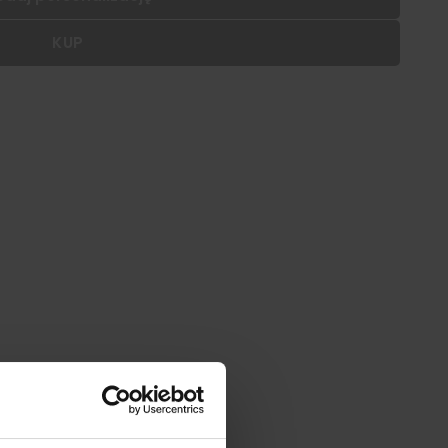
KUP
 dodać personalizację do wybranego produktu
|
cm
SZ:
DODAJ