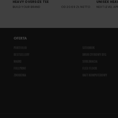
HEAVY OVERSIZE TEE
UNISEX HEA
BUILD YOUR BRAND
OD 20.69 ZŁ NETTO
NEXT LEVEL AP
OFERTA
PORTFOLIO
SITODRUK
BESTSELLERY
DRUK CYFROWY DTG
MARKI
SUBLIMACJA
FULLPRINT
FLEX/FLOCK
ZDOBIENIA
HAFT KOMPUTEROWY