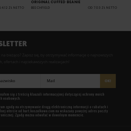
ORIGINAL CUFFED BEANIE
54.12 ZŁ NETTO
BEECHFIELD
OD 7.03 ZŁ NETTO
LETTER
 na bieżąco? Zapisz się, by otrzymywać informacje o najnowszych
, ofertach i najciekawszych realizacjach!
 nazwisko
Mail
OK!
nałem się z treścią
klauzuli informacyjnej
dotyczącej ochrony moich
ch osobowych.
am zgodę na otrzymywanie drogą elektroniczną informacji o rabatach i
lnej ofercie od
hurt.koszulkowo.com
na wskazany powyżej adres poczty
ronicznej. Zgodę można odwołać w dowolnym momencie.