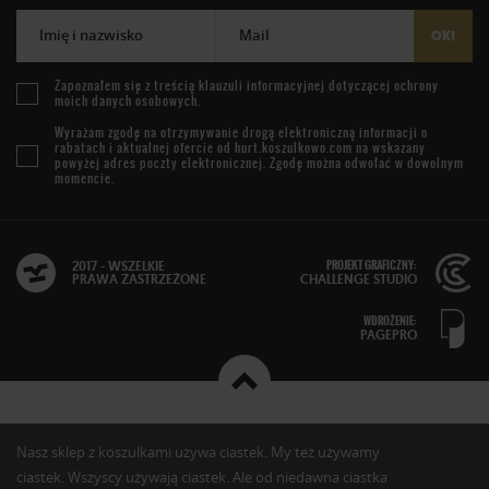
Imię i nazwisko
Mail
OK!
Zapoznałem się z treścią
klauzuli informacyjnej
dotyczącej ochrony
moich danych osobowych.
Wyrażam zgodę na otrzymywanie drogą elektroniczną informacji o
rabatach i aktualnej ofercie od
hurt.koszulkowo.com
na wskazany
powyżej adres poczty elektronicznej. Zgodę można odwołać w dowolnym
momencie.
PROJEKT GRAFICZNY:
2017 - WSZELKIE
PRAWA ZASTRZEŻONE
CHALLENGE STUDIO
WDROŻENIE:
PAGEPRO
Nasz sklep z koszulkami używa ciastek. My też używamy
ciastek. Wszyscy używają ciastek. Ale od niedawna ciastka