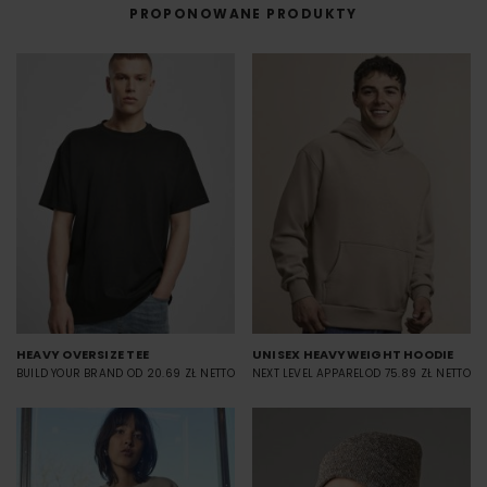
przenoszona na materiał (np. koszulkę) przy użyciu prasy termicznej.
PROPONOWANE PRODUKTY
FILM - https://www.youtube.com/watch?v=hQHB5Np5ooY
HEAVY OVERSIZE TEE
UNISEX HEAVYWEIGHT HOODIE
BUILD YOUR BRAND
OD 20.69 ZŁ NETTO
NEXT LEVEL APPAREL
OD 75.89 ZŁ NETTO