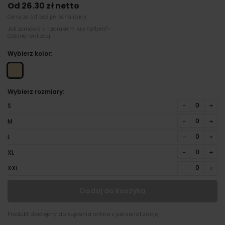
Od 26.30 zł netto
Cena za szt bez personalizacji
Jak zamówić z nadrukiem lub haftem? ›
Galeria realizacji ›
Wybierz kolor:
Wybierz rozmiary:
−
+
S
−
+
M
−
+
L
−
+
XL
−
+
XXL
Dodaj do koszyka
Produkt dostępny do kupienia online z personalizacją