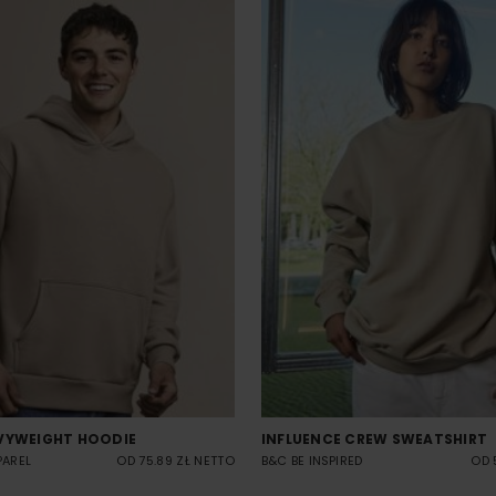
VYWEIGHT HOODIE
INFLUENCE CREW SWEATSHIRT
PAREL
OD 75.89 ZŁ NETTO
B&C BE INSPIRED
OD 