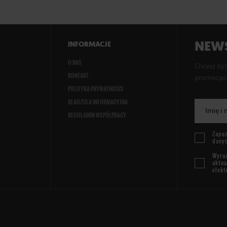
NEWS
INFORMACJE
O NAS
Chcesz być
KONTAKT
promocjach
POLITYKA PRYWATNOŚCI
KLAUZULA INFORMACYJNA
Imię i
REGULAMIN WSPÓŁPRACY
Zapoz
dany
Wyraż
aktua
elekt