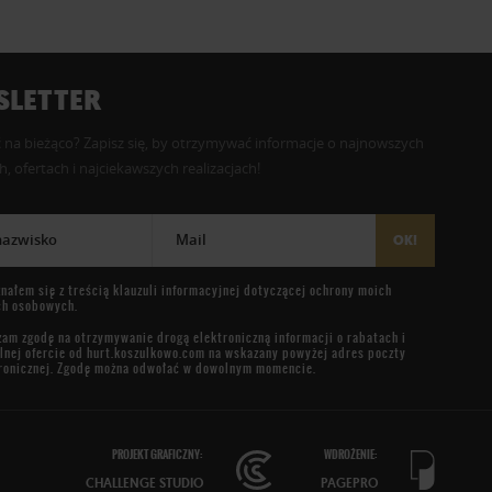
LETTER
 na bieżąco? Zapisz się, by otrzymywać informacje o najnowszych
, ofertach i najciekawszych realizacjach!
 nazwisko
Mail
OK!
nałem się z treścią
klauzuli informacyjnej
dotyczącej ochrony moich
ch osobowych.
am zgodę na otrzymywanie drogą elektroniczną informacji o rabatach i
lnej ofercie od
hurt.koszulkowo.com
na wskazany powyżej adres poczty
ronicznej. Zgodę można odwołać w dowolnym momencie.
PROJEKT GRAFICZNY:
WDROŻENIE:
CHALLENGE STUDIO
PAGEPRO