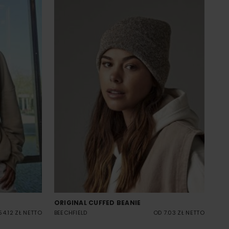
ORIGINAL CUFFED BEANIE
54.12 ZŁ NETTO
BEECHFIELD
OD 7.03 ZŁ NETTO