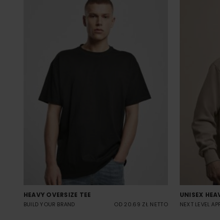
HEAVY OVERSIZE TEE
UNISEX HEA
BUILD YOUR BRAND
OD 20.69 ZŁ NETTO
NEXT LEVEL AP