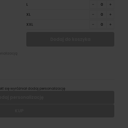
L
−
+
XL
−
+
XXL
−
+
Dodaj do koszyka
onalizacją
kt się wyróżniał dodaj personalizację
odaj personalizację
KUP
 dodać personalizację do wybranego produktu