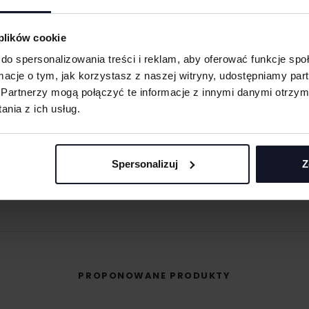
eną przy większych
 oraz merchu.
 plików cookie
do spersonalizowania treści i reklam, aby oferować funkcje sp
 materiału wyciętego
ormacje o tym, jak korzystasz z naszej witryny, udostępniamy p
asolach, odzieży
Partnerzy mogą połączyć te informacje z innymi danymi otrzym
MASZ PYTANIA? ZAPYTAJ SPECJALISTĘ
nia z ich usług.
śli masz pytania odnośnie naszych produktów, zdobień lub współpracy, n
 umożliwiająca na
specjaliści chętnie Ci pomogą.
eriale.
odzieży, w której
Spersonalizuj
Z
+48 733 904 144
t przenoszona na
POPROŚ O WYCENĘ
ZAPYTANIA@KOSZULKOWO.COM
PROPONOWANE PRODUKTY