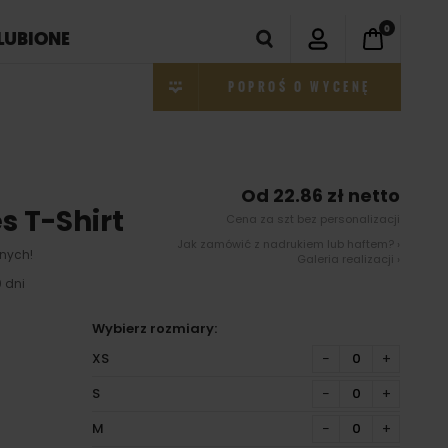
0
LUBIONE
POPROŚ O WYCENĘ
Od 22.86 zł netto
s T-Shirt
Cena za szt bez personalizacji
Jak zamówić z nadrukiem lub haftem? ›
nych!
Galeria realizacji ›
 dni
Wybierz rozmiary:
XS
−
+
S
−
+
M
−
+