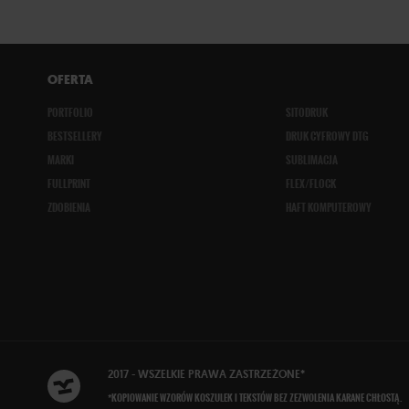
OFERTA
PORTFOLIO
SITODRUK
BESTSELLERY
DRUK CYFROWY DTG
MARKI
SUBLIMACJA
FULLPRINT
FLEX/FLOCK
ZDOBIENIA
HAFT KOMPUTEROWY
2017 - WSZELKIE
PRAWA ZASTRZEŻONE
*
*KOPIOWANIE WZORÓW KOSZULEK I TEKSTÓW BEZ ZEZWOLENIA KARANE CHŁOSTĄ.