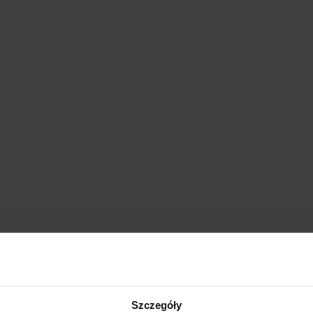
RODZAJ NADRUKU
UMIEJSCOWIENIE
cm
W:
WIELKOŚĆ
WGRAJ GRAFIKĘ
UWAGI
ANULUJ
obienia
ych. W wyniku
Szczegóły