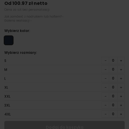
Od 100.97 zł netto
Cena za szt bez personalizacji
Jak zamówić z nadrukiem lub haftem? ›
Galeria realizacji ›
Wybierz kolor:
Wybierz rozmiary:
−
+
S
−
+
M
−
+
L
−
+
XL
−
+
XXL
−
+
3XL
−
+
4XL
Dodaj do koszyka