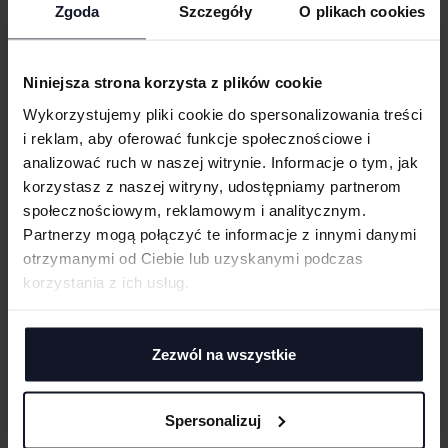
Ochrona przed ciepłem i płomieniami
Zgoda
Szczegóły
O plikach cookies
WGRAJ GRAFIKĘ
Właściwości elektrostatyczne
Ochrona przed termicznymi skutkami wystąpienia łuku elektrycznego
Niniejsza strona korzysta z plików cookie
Artykuł należy do środków ochrony indywidualnej (ŚOI). Zgodnie z
UWAGI
rozporządzeniem UE 2016/425 w sprawie środków ochrony
Wykorzystujemy pliki cookie do spersonalizowania treści
indywidualnej deklaracja zgodności UE jest obowiązkowa ze strony
i reklam, aby oferować funkcje społecznościowe i
producenta. Informacje udostępniane na życzenie klienta.
analizować ruch w naszej witrynie. Informacje o tym, jak
korzystasz z naszej witryny, udostępniamy partnerom
GRAMATURA I SKŁAD
społecznościowym, reklamowym i analitycznym.
ANULUJ
Partnerzy mogą połączyć te informacje z innymi danymi
CERTYFIKATY
otrzymanymi od Ciebie lub uzyskanymi podczas
DODAJ
korzystania z ich usług.
TECHNIKI ZDOBIENIA
Haft komputerowy
DOSTAWA I PŁATNOŚĆ
Haft komputerowy to technologia pozwalająca wykonywać zdobienia
Zezwól na wszystkie
poliestrowymi nićmi za pomocą specjalnych maszyn haftujących. W
TABELA ROZMIARÓW
wyniku otrzymujemy charakterystyczne, trójwymiarowe wzory.
Sitodruk
Spersonalizuj
Sitodruk to technika znakowania, która wygrywa trwałością i ceną przy
większych seriach. Idealny do koszulek, bluz i odzieży firmowej,