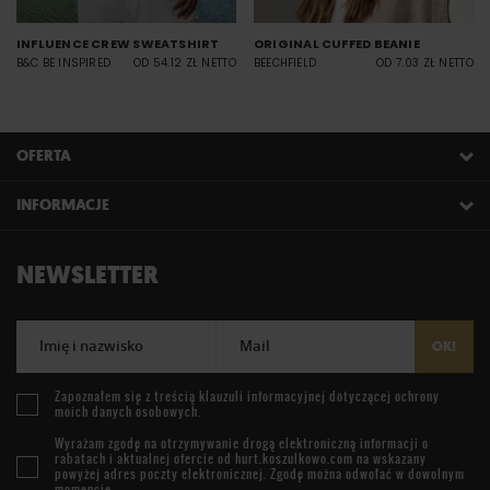
INFLUENCE CREW SWEATSHIRT
ORIGINAL CUFFED BEANIE
B&C BE INSPIRED
OD 54.12 ZŁ NETTO
BEECHFIELD
OD 7.03 ZŁ NETTO
OFERTA
INFORMACJE
NEWSLETTER
Imię i nazwisko
Mail
OK!
Zapoznałem się z treścią
klauzuli informacyjnej
dotyczącej ochrony
moich danych osobowych.
Wyrażam zgodę na otrzymywanie drogą elektroniczną informacji o
rabatach i aktualnej ofercie od
hurt.koszulkowo.com
na wskazany
powyżej adres poczty elektronicznej. Zgodę można odwołać w dowolnym
momencie.