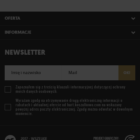
OFERTA
INFORMACJE
NEWSLETTER
Imię i nazwisko
Mail
OK!
Zapoznałem się z treścią
klauzuli informacyjnej
dotyczącej ochrony
moich danych osobowych.
Wyrażam zgodę na otrzymywanie drogą elektroniczną informacji o
rabatach i aktualnej ofercie od
hurt.koszulkowo.com
na wskazany
powyżej adres poczty elektronicznej. Zgodę można odwołać w dowolnym
momencie.
PROJEKT GRAFICZNY:
2017 - WSZELKIE