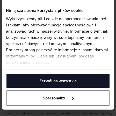
Dopasowany fason
UWAGI
Niniejsza strona korzysta z plików cookie
GRAMATURA I SKŁAD
Wykorzystujemy pliki cookie do spersonalizowania treści
i reklam, aby oferować funkcje społecznościowe i
PRANIE I PIELĘGNACJA
analizować ruch w naszej witrynie. Informacje o tym, jak
korzystasz z naszej witryny, udostępniamy partnerom
CERTYFIKATY
ANULUJ
społecznościowym, reklamowym i analitycznym.
Partnerzy mogą połączyć te informacje z innymi danymi
TECHNIKI ZDOBIENIA
DODAJ
otrzymanymi od Ciebie lub uzyskanymi podczas
Haft komputerowy
korzystania z ich usług.
DOSTAWA I PŁATNOŚĆ
Haft komputerowy to technologia pozwalająca wykonywać zdobienia
poliestrowymi nićmi za pomocą specjalnych maszyn haftujących. W
TABELA ROZMIARÓW
wyniku otrzymujemy charakterystyczne, trójwymiarowe wzory.
Zezwól na wszystkie
Sitodruk
Sitodruk to technika znakowania, która wygrywa trwałością i ceną przy
większych seriach. Idealny do koszulek, bluz i odzieży firmowej,
eventowej oraz merchu.
Spersonalizuj
Flex/Flock
MASZ PYTANIA? ZAPYTAJ SPECJALISTĘ
Zdobienie przy pomocy folii flex lub flock pozwala na aplikację
Jeśli masz pytania odnośnie naszych produktów, zdobień lub współpracy,
materiału wyciętego przez ploter bezpośrednio na odzieży, koszulkach,