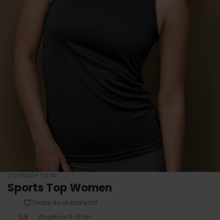
STEDMAN® S8110
Sports Top Women
Dodaj do ulubionych!
Wysyłka w 3-10 dni