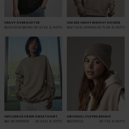
HEAVY OVERSIZE TEE
UNISEX HEAVYWEIGHT HOODIE
BUILD YOUR BRAND
OD 20.69 ZŁ NETTO
NEXT LEVEL APPAREL
OD 75.89 ZŁ NETTO
INFLUENCE CREW SWEATSHIRT
ORIGINAL CUFFED BEANIE
B&C BE INSPIRED
OD 54.12 ZŁ NETTO
BEECHFIELD
OD 7.03 ZŁ NETTO