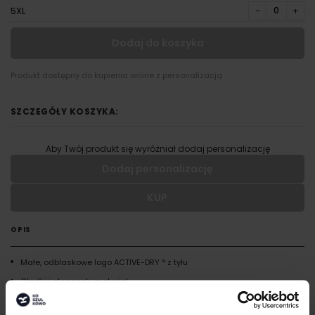
−
+
5XL
Dodaj do koszyka
Produkt dostępny do kupienia online z personalizacją
SZCZEGÓŁY KOSZYKA:
Aby Twój produkt się wyróżniał dodaj personalizację
Dodaj personalizację
KUP
Wypełnij formularz aby dodać personalizację do wybranego
produktu
OPIS
RODZAJ NADRUKU
Małe, odblaskowe logo ACTIVE-DRY ° z tyłu
Gładki i elegancki materiał
UMIEJSCOWIENIE
Dekoracyjne szwy płaskie na ramionach