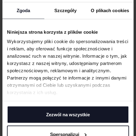
Wąskie wykończenie dekoltu lamówką z tego samego materiału
Mała metka rozmiarowa na karku
WIELKOŚĆ
Zgoda
Szczegóły
O plikach cookies
cm
|
cm
W:
SZ:
Metka dot. pielęgnacji w szwie bocznym
Szwy boczne
WGRAJ GRAFIKĘ
Niniejsza strona korzysta z plików cookie
Możliwość prania w temp. do 40°C
Wykorzystujemy pliki cookie do spersonalizowania treści
Dopasowany fason
i reklam, aby oferować funkcje społecznościowe i
UWAGI
analizować ruch w naszej witrynie. Informacje o tym, jak
GRAMATURA I SKŁAD
korzystasz z naszej witryny, udostępniamy partnerom
społecznościowym, reklamowym i analitycznym.
PRANIE I PIELĘGNACJA
Partnerzy mogą połączyć te informacje z innymi danymi
otrzymanymi od Ciebie lub uzyskanymi podczas
CERTYFIKATY
ANULUJ
korzystania z ich usług.
TECHNIKI ZDOBIENIA
DODAJ
Haft komputerowy
DOSTAWA I PŁATNOŚĆ
Zezwól na wszystkie
Haft komputerowy to technologia pozwalająca wykonywać zdobienia
poliestrowymi nićmi za pomocą specjalnych maszyn haftujących. W
TABELA ROZMIARÓW
wyniku otrzymujemy charakterystyczne, trójwymiarowe wzory.
Spersonalizuj