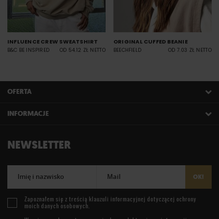
INFLUENCE CREW SWEATSHIRT
ORIGINAL CUFFED BEANIE
B&C BE INSPIRED
OD 54.12 ZŁ NETTO
BEECHFIELD
OD 7.03 ZŁ NETTO
OFERTA
INFORMACJE
NEWSLETTER
Imię i nazwisko
Mail
OK!
Zapoznałem się z treścią
klauzuli informacyjnej
dotyczącej ochrony
moich danych osobowych.