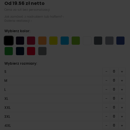
Od 19.56 zł netto
Cena za szt bez personalizacji
Jak zamówić z nadrukiem lub haftem? ›
Galeria realizacji ›
Wybierz kolor:
Wybierz rozmiary:
−
+
S
−
+
M
−
+
L
−
+
XL
−
+
XXL
−
+
3XL
−
+
4XL