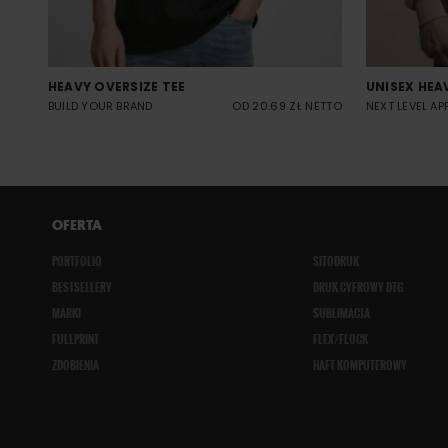
HEAVY OVERSIZE TEE
UNISEX HEA
BUILD YOUR BRAND
OD 20.69 ZŁ NETTO
NEXT LEVEL AP
OFERTA
PORTFOLIO
SITODRUK
BESTSELLERY
DRUK CYFROWY DTG
MARKI
SUBLIMACJA
FULLPRINT
FLEX/FLOCK
ZDOBIENIA
HAFT KOMPUTEROWY