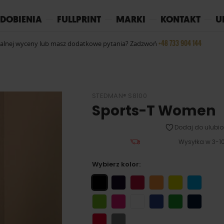
REPLAY
YOKO
PIŻAMY
DOBIENIA
FULLPRINT
MARKI
KONTAKT
U
+48 733 904 144
ualnej wyceny lub masz dodatkowe pytania? Zadzwoń
STEDMAN® S8100
Sports-T Women
Dodaj do ulubio
Wysyłka w 3-10
Wybierz kolor: