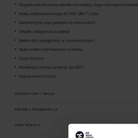
Wąskie wykończenie dekoltu lamówką z tego samego materia
Małe, odblaskowe logo ACTIVE-DRY ° z tyłu
Dekoracyjne szwy płaskie na ramionach
Gładki i elegancki materiał
Metka dot. pielęgnacji w szwie bocznym
Mała metka rozmiarowa na karku
Szwy boczne
Możliwość prania w temp. do 40°C
Dopasowany fason
GRAMATURA I SKŁAD
PRANIE I PIELĘGNACJA
CERTYFIKATY