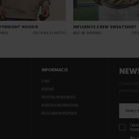
VYWEIGHT HOODIE
INFLUENCE CREW SWEATSHIRT
PAREL
OD 75.89 ZŁ NETTO
B&C BE INSPIRED
OD 
NEWS
INFORMACJE
O NAS
Chcesz być
KONTAKT
promocjach
POLITYKA PRYWATNOŚCI
KLAUZULA INFORMACYJNA
Imię i
REGULAMIN WSPÓŁPRACY
Zapoz
dany
Wyraż