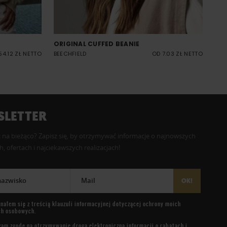
ORIGINAL CUFFED BEANIE
54.12 ZŁ NETTO
BEECHFIELD
OD 7.03 ZŁ NETTO
LETTER
 na bieżąco? Zapisz się, by otrzymywać informacje o najnowszych
, ofertach i najciekawszych realizacjach!
 nazwisko
Mail
OK!
nałem się z treścią
klauzuli informacyjnej
dotyczącej ochrony moich
ch osobowych.
am zgodę na otrzymywanie drogą elektroniczną informacji o rabatach i