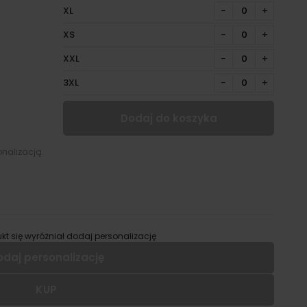
XL
−
+
XS
−
+
XXL
−
+
3XL
−
+
Dodaj do koszyka
onalizacją
kt się wyróżniał dodaj personalizację
odaj personalizację
KUP
 dodać personalizację do wybranego produktu