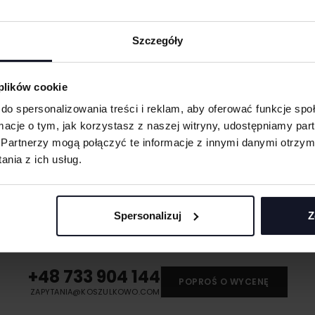
Szczegóły
obienia
ych. W wyniku
 plików cookie
do spersonalizowania treści i reklam, aby oferować funkcje sp
eną przy większych
ormacje o tym, jak korzystasz z naszej witryny, udostępniamy p
 oraz merchu.
Partnerzy mogą połączyć te informacje z innymi danymi otrzym
nia z ich usług.
 materiału wyciętego
asolach, odzieży
MASZ PYTANIA? ZAPYTAJ SPECJALISTĘ
Spersonalizuj
Z
śli masz pytania odnośnie naszych produktów, zdobień lub współpracy, n
 umożliwiająca na
specjaliści chętnie Ci pomogą.
eriale.
odzieży, w której
+48 733 904 144
t przenoszona na
POPROŚ O WYCENĘ
ZAPYTANIA@KOSZULKOWO.COM