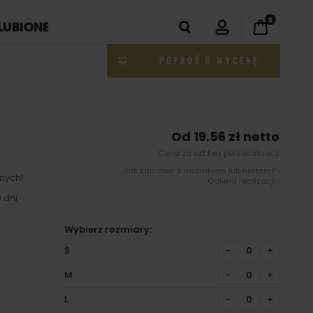
0
LUBIONE
POPROŚ O WYCENĘ
Od 19.56 zł netto
Cena za szt bez personalizacji
Jak zamówić z nadrukiem lub haftem? ›
nych!
Galeria realizacji ›
 dni
Wybierz rozmiary:
S
−
+
M
−
+
L
−
+