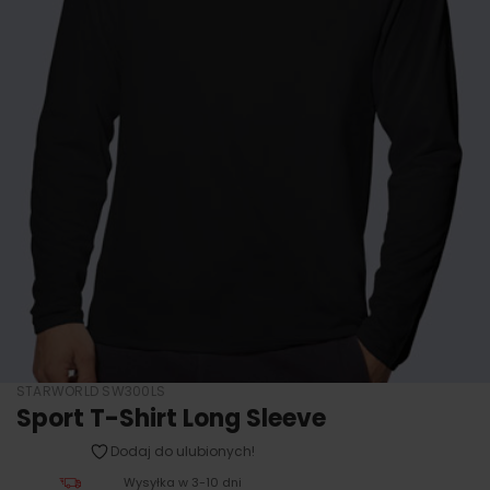
STARWORLD SW300LS
Sport T-Shirt Long Sleeve
Dodaj do ulubionych!
Wysyłka w 3-10 dni