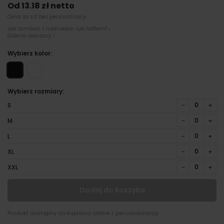
Od 13.18 zł netto
Cena za szt bez personalizacji
Jak zamówić z nadrukiem lub haftem? ›
Galeria realizacji ›
Wybierz kolor:
Wybierz rozmiary:
−
+
S
−
+
M
−
+
L
−
+
XL
−
+
XXL
Dodaj do koszyka
Produkt dostępny do kupienia online z personalizacją