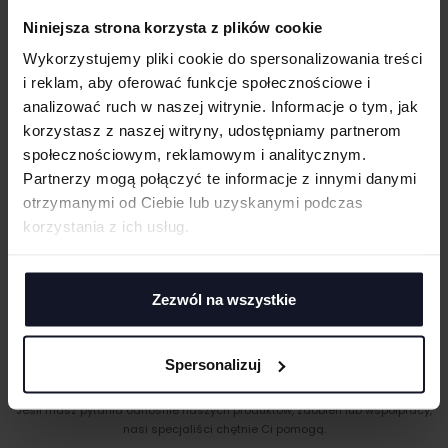
Niniejsza strona korzysta z plików cookie
UWAGI
GRAMATURA I SKŁAD
Wykorzystujemy pliki cookie do spersonalizowania treści
PRANIE I PIELĘGNACJA
i reklam, aby oferować funkcje społecznościowe i
analizować ruch w naszej witrynie. Informacje o tym, jak
CERTYFIKATY
korzystasz z naszej witryny, udostępniamy partnerom
społecznościowym, reklamowym i analitycznym.
ANULUJ
TECHNIKI ZDOBIENIA
Partnerzy mogą połączyć te informacje z innymi danymi
otrzymanymi od Ciebie lub uzyskanymi podczas
DODAJ
Haft komputerowy
DOSTAWA I PŁATNOŚĆ
korzystania z ich usług.
Haft komputerowy to technologia pozwalająca wykonywać zdobienia
poliestrowymi nićmi za pomocą specjalnych maszyn haftujących. W
TABELA ROZMIARÓW
wyniku otrzymujemy charakterystyczne, trójwymiarowe wzory.
Sitodruk
Zezwól na wszystkie
Sitodruk to technika znakowania, która wygrywa trwałością i ceną przy
większych seriach. Idealny do koszulek, bluz i odzieży firmowej,
eventowej oraz merchu.
Spersonalizuj
Flex/Flock
MASZ PYTANIA? ZAPYTAJ SPECJALISTĘ
Zdobienie przy pomocy folii flex lub flock pozwala na aplikację
Jeśli masz pytania odnośnie naszych produktów, zdobień lub współpracy,
materiału wyciętego przez ploter bezpośrednio na odzieży, koszulkach,
nasi specjaliści chętnie Ci pomogą.
torbach, parasolach, odzieży roboczej i innych tekstyliach.