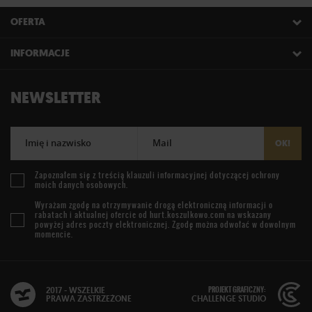
OFERTA
INFORMACJE
NEWSLETTER
Imię i nazwisko
Mail
OK!
Zapoznałem się z treścią
klauzuli informacyjnej
dotyczącej ochrony
moich danych osobowych.
Wyrażam zgodę na otrzymywanie drogą elektroniczną informacji o
rabatach i aktualnej ofercie od
hurt.koszulkowo.com
na wskazany
powyżej adres poczty elektronicznej. Zgodę można odwołać w dowolnym
momencie.
PROJEKT GRAFICZNY:
2017 - WSZELKIE
PRAWA ZASTRZEŻONE
CHALLENGE STUDIO