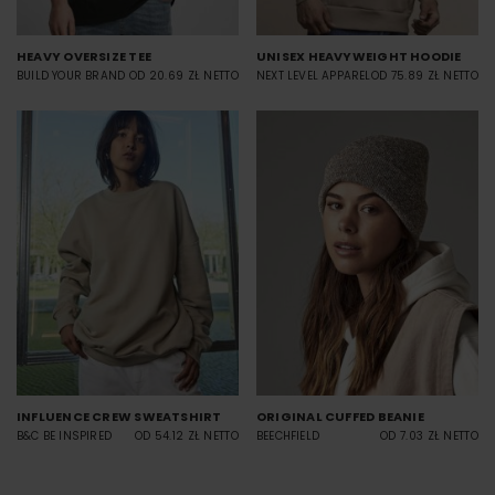
HEAVY OVERSIZE TEE
UNISEX HEAVYWEIGHT HOODIE
BUILD YOUR BRAND
OD 20.69 ZŁ NETTO
NEXT LEVEL APPAREL
OD 75.89 ZŁ NETTO
INFLUENCE CREW SWEATSHIRT
ORIGINAL CUFFED BEANIE
B&C BE INSPIRED
OD 54.12 ZŁ NETTO
BEECHFIELD
OD 7.03 ZŁ NETTO