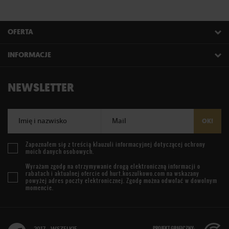
OFERTA
INFORMACJE
NEWSLETTER
Imię i nazwisko
Mail
OK!
Zapoznałem się z treścią
klauzuli informacyjnej
dotyczącej ochrony
moich danych osobowych.
Wyrażam zgodę na otrzymywanie drogą elektroniczną informacji o
rabatach i aktualnej ofercie od
hurt.koszulkowo.com
na wskazany
powyżej adres poczty elektronicznej. Zgodę można odwołać w dowolnym
momencie.
PROJEKT GRAFICZNY: