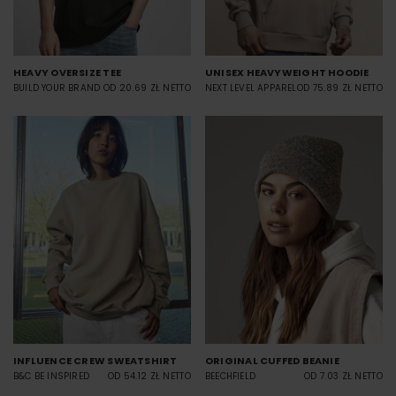
HEAVY OVERSIZE TEE
UNISEX HEAVYWEIGHT HOODIE
BUILD YOUR BRAND
OD 20.69 ZŁ NETTO
NEXT LEVEL APPAREL
OD 75.89 ZŁ NETTO
INFLUENCE CREW SWEATSHIRT
ORIGINAL CUFFED BEANIE
B&C BE INSPIRED
OD 54.12 ZŁ NETTO
BEECHFIELD
OD 7.03 ZŁ NETTO