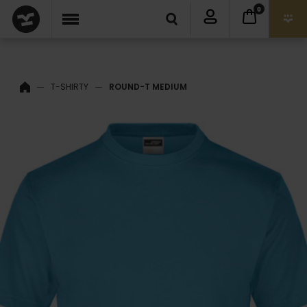
0
T-SHIRTY
ROUND-T MEDIUM