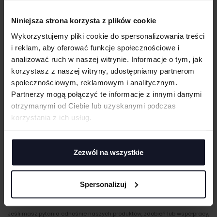
Taśma wzmacniająca na karku
Brak szwów bocznych
WIELKOŚĆ
Niniejsza strona korzysta z plików cookie
cm
|
cm
W:
SZ:
Podwójne szwy wokół dekoltu, na ramionach i wycięciach pach
Wykorzystujemy pliki cookie do spersonalizowania treści
WGRAJ GRAFIKĘ
i reklam, aby oferować funkcje społecznościowe i
GRAMATURA I SKŁAD
analizować ruch w naszej witrynie. Informacje o tym, jak
korzystasz z naszej witryny, udostępniamy partnerom
CERTYFIKATY
UWAGI
społecznościowym, reklamowym i analitycznym.
Partnerzy mogą połączyć te informacje z innymi danymi
TECHNIKI ZDOBIENIA
otrzymanymi od Ciebie lub uzyskanymi podczas
korzystania z ich usług.
Haft komputerowy
DOSTAWA I PŁATNOŚĆ
Haft komputerowy to technologia pozwalająca wykonywać zdobienia
poliestrowymi nićmi za pomocą specjalnych maszyn haftujących. W
ANULUJ
TABELA ROZMIARÓW
wyniku otrzymujemy charakterystyczne, trójwymiarowe wzory.
Zezwól na wszystkie
Sitodruk
DODAJ
Sitodruk to technika znakowania, która wygrywa trwałością i ceną przy
większych seriach. Idealny do koszulek, bluz i odzieży firmowej,
Spersonalizuj
eventowej oraz merchu.
Flex/Flock
MASZ PYTANIA? ZAPYTAJ SPECJALISTĘ
Zdobienie przy pomocy folii flex lub flock pozwala na aplikację
Jeśli masz pytania odnośnie naszych produktów, zdobień lub współpracy,
materiału wyciętego przez ploter bezpośrednio na odzieży, koszulkach,