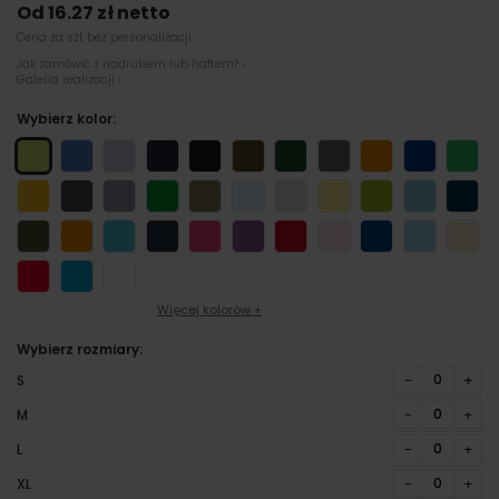
Od 16.27 zł netto
Cena za szt bez personalizacji
Jak zamówić z nadrukiem lub haftem? ›
Galeria realizacji ›
Wybierz kolor:
Więcej kolorów +
Wybierz rozmiary:
−
+
S
−
+
M
−
+
L
−
+
XL