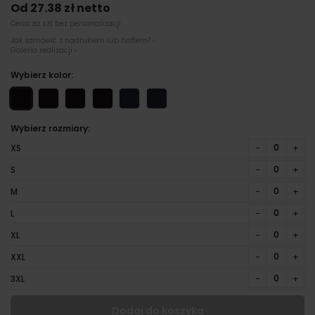
Od 27.38 zł netto
Cena za szt bez personalizacji
Jak zamówić z nadrukiem lub haftem? ›
Galeria realizacji ›
Wybierz kolor:
Wybierz rozmiary:
−
+
XS
−
+
S
−
+
M
−
+
L
−
+
XL
−
+
XXL
−
+
3XL
Dodaj do koszyka