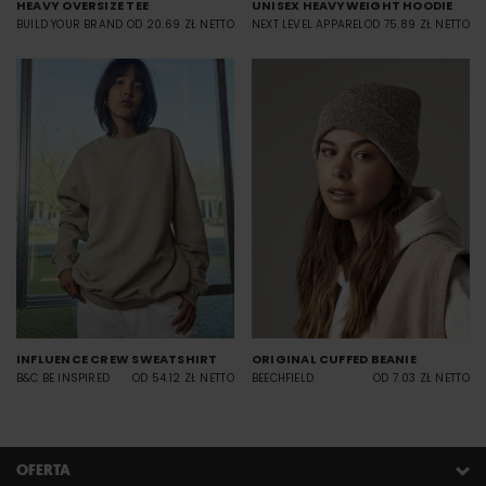
HEAVY OVERSIZE TEE
UNISEX HEAVYWEIGHT HOODIE
BUILD YOUR BRAND
OD 20.69 ZŁ NETTO
NEXT LEVEL APPAREL
OD 75.89 ZŁ NETTO
INFLUENCE CREW SWEATSHIRT
ORIGINAL CUFFED BEANIE
B&C BE INSPIRED
OD 54.12 ZŁ NETTO
BEECHFIELD
OD 7.03 ZŁ NETTO
OFERTA