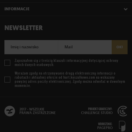
INFORMACJE
NEWSLETTER
Imię i nazwisko
Mail
OK!
Zapoznałem się z treścią
klauzuli informacyjnej
dotyczącej ochrony
moich danych osobowych.
Wyrażam zgodę na otrzymywanie drogą elektroniczną informacji o
rabatach i aktualnej ofercie od
hurt.koszulkowo.com
na wskazany
powyżej adres poczty elektronicznej. Zgodę można odwołać w dowolnym
momencie.
PROJEKT GRAFICZNY:
2017 - WSZELKIE
PRAWA ZASTRZEŻONE
CHALLENGE STUDIO
WDROŻENIE:
PAGEPRO