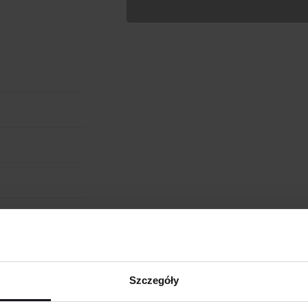
Wypełnij formularz aby
RODZAJ NADRUKU
UMIEJSCOWIENIE
cm
W:
WIELKOŚĆ
WGRAJ GRAFIKĘ
UWAGI
obienia
ANULUJ
ych. W wyniku
Szczegóły
eną przy większych
 oraz merchu.