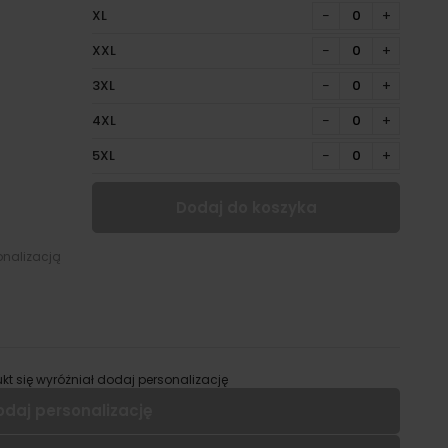
XL
−
+
XXL
−
+
3XL
−
+
4XL
−
+
5XL
−
+
Dodaj do koszyka
onalizacją
kt się wyróżniał dodaj personalizację
odaj personalizację