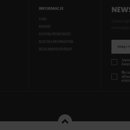
NEWS
INFORMACJE
O NAS
Chcesz być
KONTAKT
promocjach
POLITYKA PRYWATNOŚCI
KLAUZULA INFORMACYJNA
Imię i
REGULAMIN WSPÓŁPRACY
Zapoz
dany
Wyraż
aktua
elekt