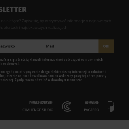
LETTER
 na bieżąco? Zapisz się, by otrzymywać informacje o najnowszych
, ofertach i najciekawszych realizacjach!
 nazwisko
Mail
OK!
nałem się z treścią
klauzuli informacyjnej
dotyczącej ochrony moich
ch osobowych.
am zgodę na otrzymywanie drogą elektroniczną informacji o rabatach i
lnej ofercie od
hurt.koszulkowo.com
na wskazany powyżej adres poczty
ronicznej. Zgodę można odwołać w dowolnym momencie.
PROJEKT GRAFICZNY:
WDROŻENIE:
CHALLENGE STUDIO
PAGEPRO