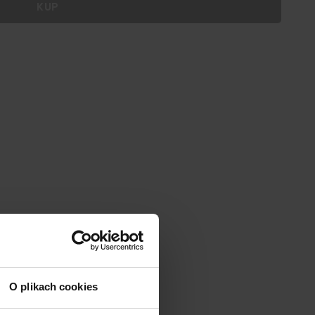
KUP
 dodać personalizację do wybranego produktu
|
cm
SZ:
DODAJ
O plikach cookies