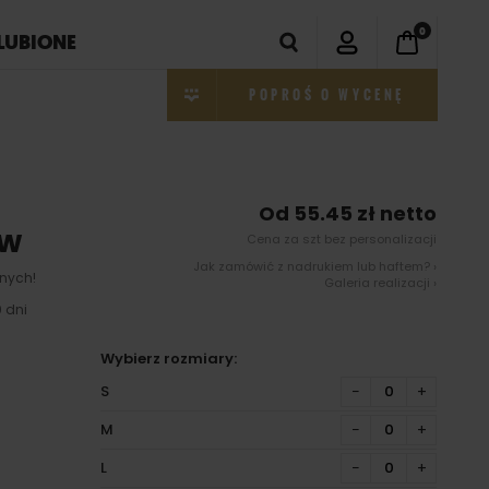
0
LUBIONE
POPROŚ O WYCENĘ
Od 55.45 zł netto
ew
Cena za szt bez personalizacji
Jak zamówić z nadrukiem lub haftem? ›
nych!
Galeria realizacji ›
 dni
Wybierz rozmiary:
S
−
+
M
−
+
L
−
+