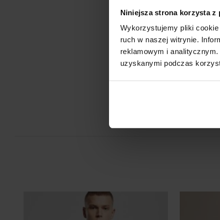
Druk cyfrowy - DTF i DTG
Niniejsza strona korzysta z
Druk cyfrowy (DTG - Direct to Gourment) to metoda zdobienia,
Wykorzystujemy pliki cookie 
bezpośredni nadruk z pliku cyfrowego na odzieży lub innym mat
ruch w naszej witrynie. Inf
DTF cyfrowy (Direct to Film) to nowoczesna metoda nadruku na 
grafika najpierw trafia na specjalną folię, a dopiero potem jes
reklamowym i analitycznym. 
Je
materiał (np. koszulkę) przy użyciu prasy termicznej.
uzyskanymi podczas korzysta
FILM - https://www.youtube.com/watch?v=hQHB5Np5ooY