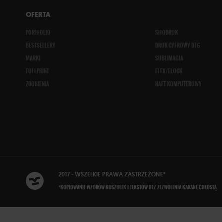
OFERTA
PORTFOLIO
SITODRUK
BESTSELLERY
DRUK CYFROWY DTG
MARKI
SUBLIMACJA
FULLPRINT
FLEX/FLOCK
ZDOBIENIA
HAFT KOMPUTEROWY
2017 - WSZELKIE
PRAWA ZASTRZEŻONE
*
*KOPIOWANIE WZORÓW KOSZULEK I TEKSTÓW BEZ ZEZWOLENIA KARANE CHŁOSTĄ.