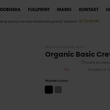
REPLAY
YOKO
PIŻAMY
DOBIENIA
FULLPRINT
MARKI
KONTAKT
U
+48 733 904 144
ualnej wyceny lub masz dodatkowe pytania? Zadzwoń
BUILD YOUR BRAND BY173
Organic Basic Cr
Dodaj do ulubio
Wysyłka w 3-10
Wybierz kolor: