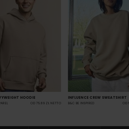
VYWEIGHT HOODIE
INFLUENCE CREW SWEATSHIRT
PAREL
OD 75.89 ZŁ NETTO
B&C BE INSPIRED
OD 