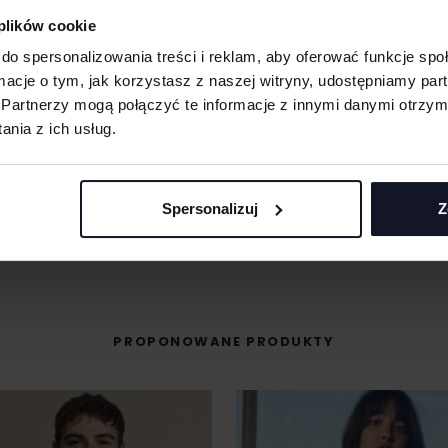
 plików cookie
 umożliwiająca na
do spersonalizowania treści i reklam, aby oferować funkcje sp
eriale.
ormacje o tym, jak korzystasz z naszej witryny, udostępniamy p
odzieży, w której
MASZ PYTANIA? ZAPYTAJ SPECJALISTĘ
t przenoszona na
Partnerzy mogą połączyć te informacje z innymi danymi otrzym
śli masz pytania odnośnie naszych produktów, zdobień lub współpracy, n
nia z ich usług.
specjaliści chętnie Ci pomogą.
+48 733 904 144
POPROŚ O WYCENĘ
Spersonalizuj
Z
ZAPYTANIA@KOSZULKOWO.COM
PROPONOWANE PRODUKTY