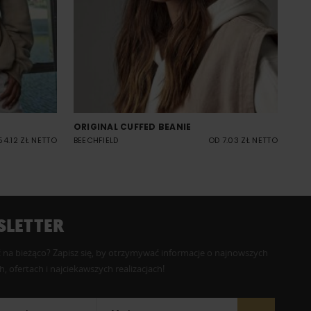
ORIGINAL CUFFED BEANIE
54.12 ZŁ NETTO
BEECHFIELD
OD 7.03 ZŁ NETTO
LETTER
 na bieżąco? Zapisz się, by otrzymywać informacje o najnowszych
, ofertach i najciekawszych realizacjach!