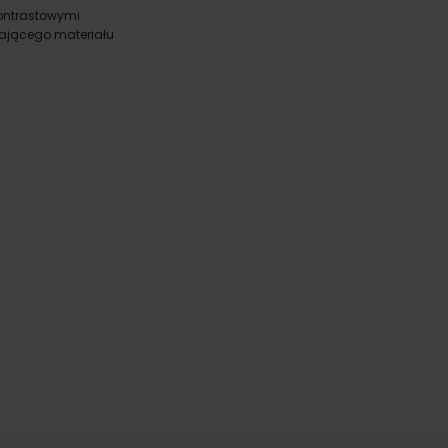
kontrastowymi
cm
W:
WIELKOŚĆ
ającego materiału
WGRAJ GRAFIKĘ
UWAGI
ANULUJ