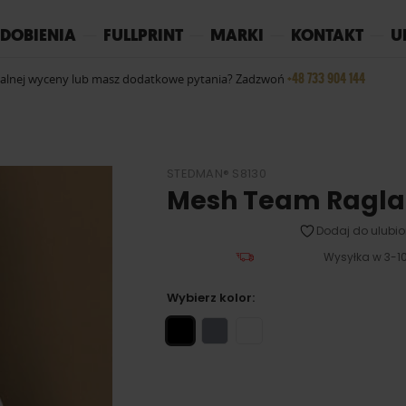
REPLAY
YOKO
PIŻAMY
DOBIENIA
FULLPRINT
MARKI
KONTAKT
U
+48 733 904 144
ualnej wyceny lub masz dodatkowe pytania? Zadzwoń
STEDMAN® S8130
Mesh Team Ragl
Dodaj do ulubio
Wysyłka w 3-10
Wybierz kolor: