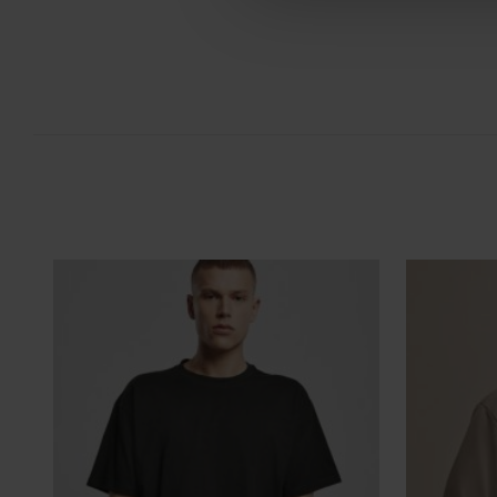
DTF cyfrowy (Direct to Film) to nowoczesna metoda nadruku na 
grafika najpierw trafia na specjalną folię, a dopiero potem jes
materiał (np. koszulkę) przy użyciu prasy termicznej.
FILM - https://www.youtube.com/watch?v=hQHB5Np5ooY