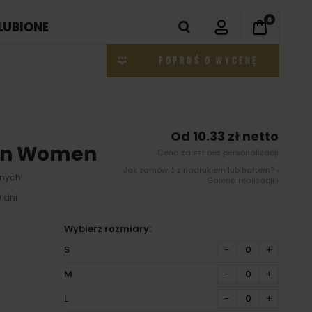
0
LUBIONE
POPROŚ O WYCENĘ
Od 10.33 zł netto
an Women
Cena za szt bez personalizacji
Jak zamówić z nadrukiem lub haftem? ›
nych!
Galeria realizacji ›
 dni
Wybierz rozmiary:
S
−
+
M
−
+
L
−
+