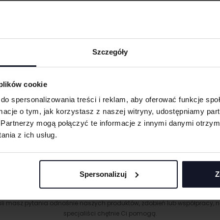
Szczegóły
obienia
 plików cookie
ych. W wyniku
do spersonalizowania treści i reklam, aby oferować funkcje sp
ormacje o tym, jak korzystasz z naszej witryny, udostępniamy p
Partnerzy mogą połączyć te informacje z innymi danymi otrzym
eną przy większych
nia z ich usług.
 oraz merchu.
 materiału wyciętego
Spersonalizuj
Z
asolach, odzieży
MASZ PYTANIA? ZAPYTAJ SPECJALISTĘ
śli masz pytania odnośnie naszych produktów, zdobień lub współpracy, n
 umożliwiająca na
specjaliści chętnie Ci pomogą.
eriale.