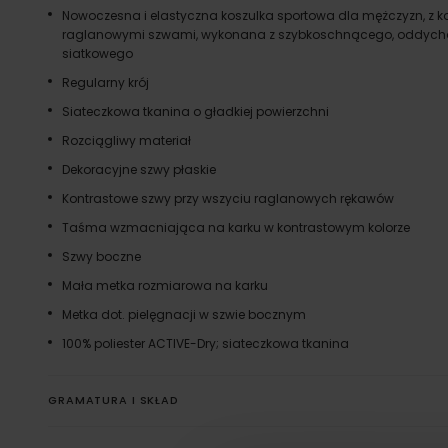
Nowoczesna i elastyczna koszulka sportowa dla mężczyzn, z 
raglanowymi szwami, wykonana z szybkoschnącego, oddych
siatkowego
Regularny krój
Siateczkowa tkanina o gładkiej powierzchni
Rozciągliwy materiał
Dekoracyjne szwy płaskie
Kontrastowe szwy przy wszyciu raglanowych rękawów
Taśma wzmacniająca na karku w kontrastowym kolorze
Szwy boczne
Mała metka rozmiarowa na karku
Metka dot. pielęgnacji w szwie bocznym
100% poliester ACTIVE-Dry; siateczkowa tkanina
GRAMATURA I SKŁAD