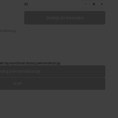
XL
−
+
Dodaj do koszyka
onalizacją
kt się wyróżniał dodaj personalizację
odaj personalizację
KUP
 dodać personalizację do wybranego produktu