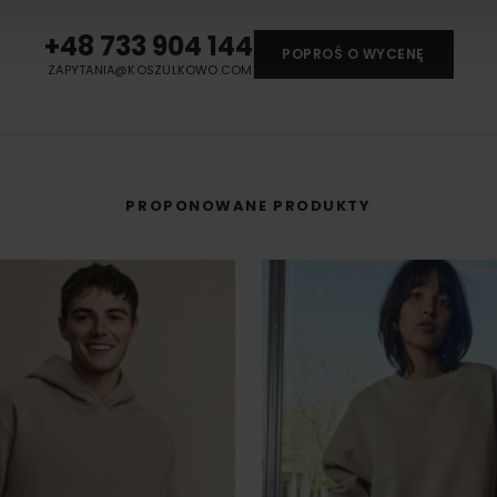
odzieży, w której
+48 733 904 144
t przenoszona na
POPROŚ O WYCENĘ
ZAPYTANIA@KOSZULKOWO.COM
PROPONOWANE PRODUKTY