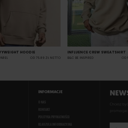
VYWEIGHT HOODIE
INFLUENCE CREW SWEATSHIRT
PAREL
OD 75.89 ZŁ NETTO
B&C BE INSPIRED
OD 
NEWS
INFORMACJE
O NAS
Chcesz być
KONTAKT
promocjach
POLITYKA PRYWATNOŚCI
KLAUZULA INFORMACYJNA