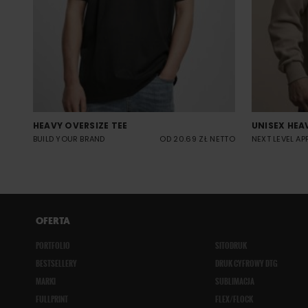
HEAVY OVERSIZE TEE
UNISEX HEA
BUILD YOUR BRAND
OD 20.69 ZŁ NETTO
NEXT LEVEL AP
OFERTA
PORTFOLIO
SITODRUK
BESTSELLERY
DRUK CYFROWY DTG
MARKI
SUBLIMACJA
FULLPRINT
FLEX/FLOCK