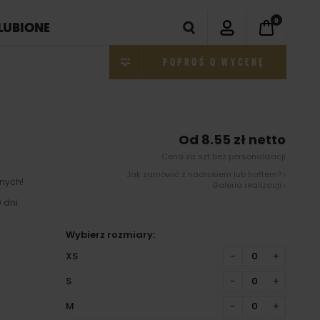
0
LUBIONE
POPROŚ O WYCENĘ
Od 8.55 zł netto
Cena za szt bez personalizacji
Jak zamówić z nadrukiem lub haftem? ›
nych!
Galeria realizacji ›
 dni
Wybierz rozmiary:
XS
−
+
S
−
+
M
−
+