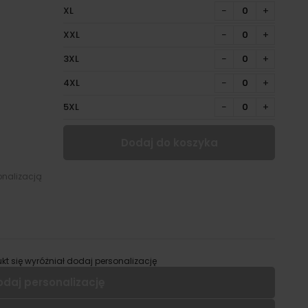
XL
−
+
XXL
−
+
3XL
−
+
4XL
−
+
5XL
−
+
Dodaj do koszyka
onalizacją
kt się wyróżniał dodaj personalizację
odaj personalizację