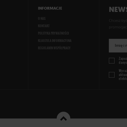
NEWS
INFORMACJE
O NAS
Chcesz być
KONTAKT
promocjach
POLITYKA PRYWATNOŚCI
KLAUZULA INFORMACYJNA
Imię i
REGULAMIN WSPÓŁPRACY
Zapoz
dany
Wyraż
aktua
elekt