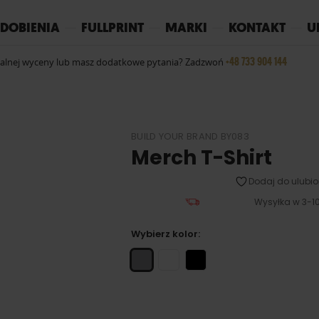
REPLAY
YOKO
PIŻAMY
DOBIENIA
FULLPRINT
MARKI
KONTAKT
U
+48 733 904 144
ualnej wyceny lub masz dodatkowe pytania? Zadzwoń
BUILD YOUR BRAND BY083
Merch T-Shirt
Dodaj do ulubio
Wysyłka w 3-10
Wybierz kolor: