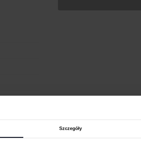
Wypełnij formularz aby
RODZAJ NADRUKU
UMIEJSCOWIENIE
cm
W:
WIELKOŚĆ
WGRAJ GRAFIKĘ
UWAGI
obienia
ANULUJ
ych. W wyniku
Szczegóły
eną przy większych
 oraz merchu.