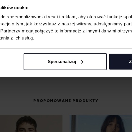
 plików cookie
 materiału wyciętego
do spersonalizowania treści i reklam, aby oferować funkcje sp
asolach, odzieży
ormacje o tym, jak korzystasz z naszej witryny, udostępniamy p
MASZ PYTANIA? ZAPYTAJ SPECJALISTĘ
Partnerzy mogą połączyć te informacje z innymi danymi otrzym
śli masz pytania odnośnie naszych produktów, zdobień lub współpracy, n
nia z ich usług.
 umożliwiająca na
specjaliści chętnie Ci pomogą.
eriale.
odzieży, w której
+48 733 904 144
t przenoszona na
POPROŚ O WYCENĘ
Spersonalizuj
Z
ZAPYTANIA@KOSZULKOWO.COM
PROPONOWANE PRODUKTY