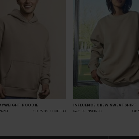
VYWEIGHT HOODIE
INFLUENCE CREW SWEATSHIRT
PAREL
OD 75.89 ZŁ NETTO
B&C BE INSPIRED
OD 