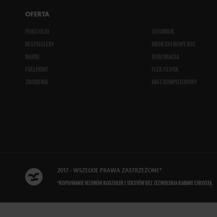
OFERTA
PORTFOLIO
SITODRUK
BESTSELLERY
DRUK CYFROWY DTG
MARKI
SUBLIMACJA
FULLPRINT
FLEX/FLOCK
ZDOBIENIA
HAFT KOMPUTEROWY
2017 - WSZELKIE
PRAWA ZASTRZEŻONE
*
*KOPIOWANIE WZORÓW KOSZULEK I TEKSTÓW BEZ ZEZWOLENIA KARANE CHŁOSTĄ.