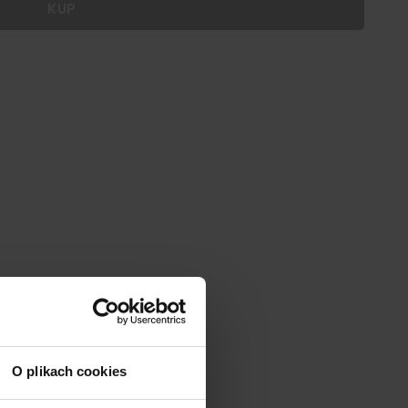
KUP
 dodać personalizację do wybranego produktu
|
cm
SZ:
DODAJ
O plikach cookies