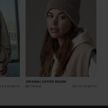
ORIGINAL CUFFED BEANIE
54.12 ZŁ NETTO
BEECHFIELD
OD 7.03 ZŁ NETTO