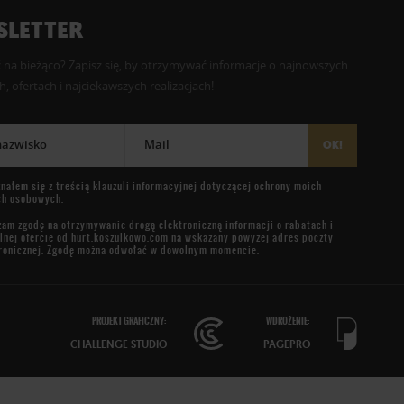
LETTER
 na bieżąco? Zapisz się, by otrzymywać informacje o najnowszych
, ofertach i najciekawszych realizacjach!
 nazwisko
Mail
OK!
nałem się z treścią
klauzuli informacyjnej
dotyczącej ochrony moich
ch osobowych.
am zgodę na otrzymywanie drogą elektroniczną informacji o rabatach i
lnej ofercie od
hurt.koszulkowo.com
na wskazany powyżej adres poczty
ronicznej. Zgodę można odwołać w dowolnym momencie.
PROJEKT GRAFICZNY:
WDROŻENIE:
CHALLENGE STUDIO
PAGEPRO