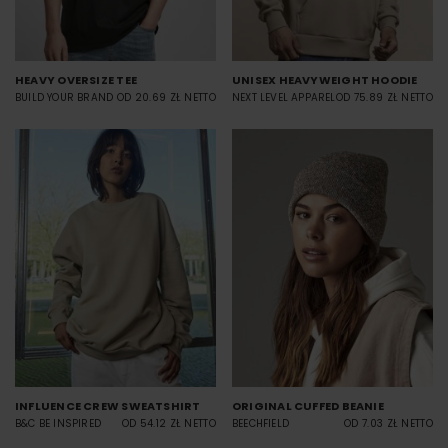
HEAVY OVERSIZE TEE
UNISEX HEAVYWEIGHT HOODIE
BUILD YOUR BRAND
OD 20.69 ZŁ NETTO
NEXT LEVEL APPAREL
OD 75.89 ZŁ NETTO
INFLUENCE CREW SWEATSHIRT
ORIGINAL CUFFED BEANIE
B&C BE INSPIRED
OD 54.12 ZŁ NETTO
BEECHFIELD
OD 7.03 ZŁ NETTO