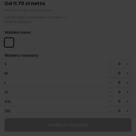
Od 11.70 zł netto
Cena za szt bez personalizacji
Jak zamówić z nadrukiem lub haftem? ›
Galeria realizacji ›
Wybierz kolor:
Wybierz rozmiary:
−
+
S
−
+
M
−
+
L
−
+
XL
−
+
XXL
−
+
3XL
Dodaj do koszyka