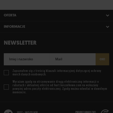
OFERTA
INFORMACJE
NEWSLETTER
Imię i nazwisko
Mail
OK!
Zapoznałem się z treścią
klauzuli informacyjnej
dotyczącej ochrony
moich danych osobowych.
Wyrażam zgodę na otrzymywanie drogą elektroniczną informacji o
rabatach i aktualnej ofercie od
hurt.koszulkowo.com
na wskazany
powyżej adres poczty elektronicznej. Zgodę można odwołać w dowolnym
momencie.
PROJEKT GRAFICZNY:
2017 - WSZELKIE