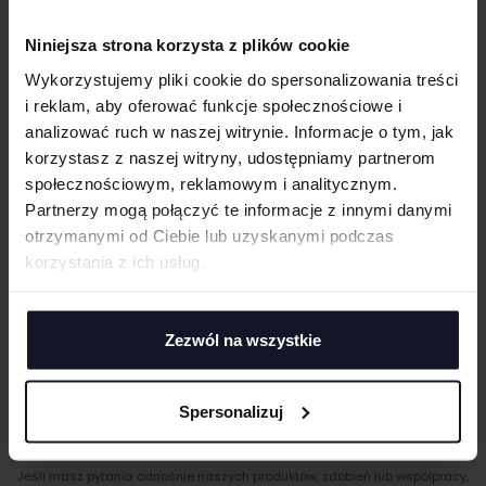
Wąski dekolt z tego samego materiału
Idealne do sublimacji
Niniejsza strona korzysta z plików cookie
Single jersey
UWAGI
Wykorzystujemy pliki cookie do spersonalizowania treści
i reklam, aby oferować funkcje społecznościowe i
GRAMATURA I SKŁAD
analizować ruch w naszej witrynie. Informacje o tym, jak
korzystasz z naszej witryny, udostępniamy partnerom
CERTYFIKATY
społecznościowym, reklamowym i analitycznym.
ANULUJ
Partnerzy mogą połączyć te informacje z innymi danymi
TECHNIKI ZDOBIENIA
otrzymanymi od Ciebie lub uzyskanymi podczas
DODAJ
Haft komputerowy
korzystania z ich usług.
DOSTAWA I PŁATNOŚĆ
Haft komputerowy to technologia pozwalająca wykonywać zdobienia
poliestrowymi nićmi za pomocą specjalnych maszyn haftujących. W
TABELA ROZMIARÓW
wyniku otrzymujemy charakterystyczne, trójwymiarowe wzory.
Zezwól na wszystkie
Sitodruk
Sitodruk to technika znakowania, która wygrywa trwałością i ceną przy
większych seriach. Idealny do koszulek, bluz i odzieży firmowej,
Spersonalizuj
eventowej oraz merchu.
Flex/Flock
MASZ PYTANIA? ZAPYTAJ SPECJALISTĘ
Zdobienie przy pomocy folii flex lub flock pozwala na aplikację
Jeśli masz pytania odnośnie naszych produktów, zdobień lub współpracy,
materiału wyciętego przez ploter bezpośrednio na odzieży, koszulkach,