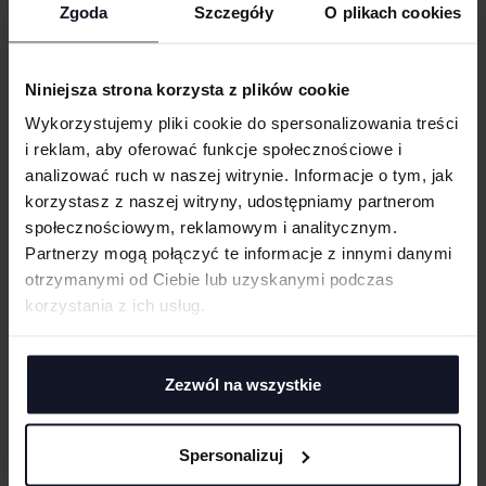
Podwójne szwy
Zgoda
Szczegóły
O plikach cookies
Pranie enzymatyczne
WIELKOŚĆ
cm
|
cm
W:
SZ:
Obróbka silikonem
Niniejsza strona korzysta z plików cookie
Rękawy raglanowe
WGRAJ GRAFIKĘ
Wykorzystujemy pliki cookie do spersonalizowania treści
Dwukrotnie dekatyzowana
i reklam, aby oferować funkcje społecznościowe i
Możliwość prania w temp. 60°C
analizować ruch w naszej witrynie. Informacje o tym, jak
UWAGI
korzystasz z naszej witryny, udostępniamy partnerom
GRAMATURA I SKŁAD
społecznościowym, reklamowym i analitycznym.
Partnerzy mogą połączyć te informacje z innymi danymi
CERTYFIKATY
otrzymanymi od Ciebie lub uzyskanymi podczas
korzystania z ich usług.
TECHNIKI ZDOBIENIA
ANULUJ
Haft komputerowy
DOSTAWA I PŁATNOŚĆ
DODAJ
Haft komputerowy to technologia pozwalająca wykonywać zdobienia
Zezwól na wszystkie
poliestrowymi nićmi za pomocą specjalnych maszyn haftujących. W
TABELA ROZMIARÓW
wyniku otrzymujemy charakterystyczne, trójwymiarowe wzory.
Sitodruk
Spersonalizuj
Sitodruk to technika znakowania, która wygrywa trwałością i ceną przy
większych seriach. Idealny do koszulek, bluz i odzieży firmowej,