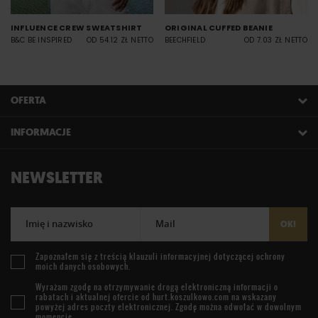
INFLUENCE CREW SWEATSHIRT
ORIGINAL CUFFED BEANIE
B&C BE INSPIRED
OD 54.12 ZŁ NETTO
BEECHFIELD
OD 7.03 ZŁ NETTO
OFERTA
INFORMACJE
NEWSLETTER
Imię i nazwisko
Mail
OK!
Zapoznałem się z treścią
klauzuli informacyjnej
dotyczącej ochrony
moich danych osobowych.
Wyrażam zgodę na otrzymywanie drogą elektroniczną informacji o
rabatach i aktualnej ofercie od
hurt.koszulkowo.com
na wskazany
powyżej adres poczty elektronicznej. Zgodę można odwołać w dowolnym
momencie.