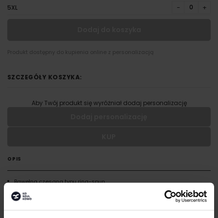
−
+
5XL
Dodaj do koszyka
Produkt dostępny do kupienia online z personalizacją
SZCZEGÓŁY KOSZYKA:
Aby Twój produkt się wyróżniał dodaj personalizację
Dodaj personalizację
KUP
Wypełnij formularz aby dodać personalizację do wybranego
produktu
OPIS
RODZAJ NADRUKU
Bawełna czesana typu ring-spun
Dwuwarstwowy kołnierz z elastanem
UMIEJSCOWIENIE
Taśma wzmacniająca na karku i ramionach