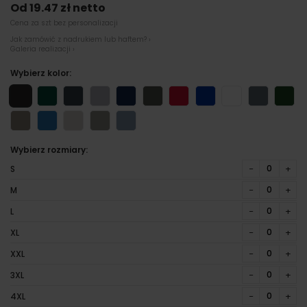
Od 19.47 zł netto
Cena za szt bez personalizacji
Jak zamówić z nadrukiem lub haftem? ›
Galeria realizacji ›
Wybierz kolor:
Wybierz rozmiary:
−
+
S
−
+
M
−
+
L
−
+
XL
−
+
XXL
−
+
3XL
−
+
4XL