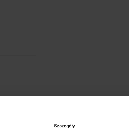
UMIEJSCOWIENIE
cm
W:
WIELKOŚĆ
WGRAJ GRAFIKĘ
UWAGI
ANULUJ
obienia
ych. W wyniku
Szczegóły