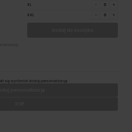
XL
−
+
XXL
−
+
Dodaj do koszyka
onalizacją
kt się wyróżniał dodaj personalizację
odaj personalizację
KUP
 dodać personalizację do wybranego produktu