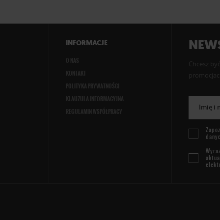
NEWS
INFORMACJE
O NAS
Chcesz być
KONTAKT
promocjach
POLITYKA PRYWATNOŚCI
KLAUZULA INFORMACYJNA
Imię i
REGULAMIN WSPÓŁPRACY
Zapoz
dany
Wyraż
aktua
elekt