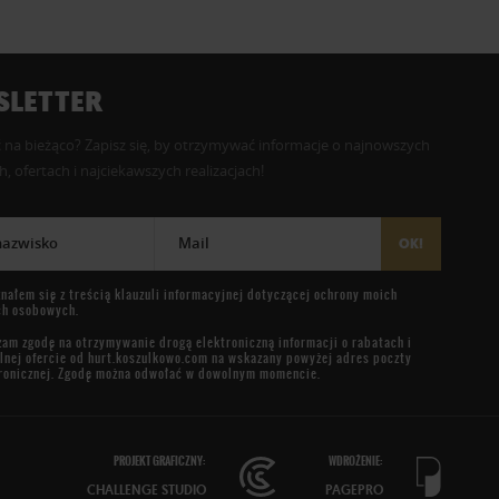
LETTER
 na bieżąco? Zapisz się, by otrzymywać informacje o najnowszych
, ofertach i najciekawszych realizacjach!
 nazwisko
Mail
OK!
nałem się z treścią
klauzuli informacyjnej
dotyczącej ochrony moich
ch osobowych.
am zgodę na otrzymywanie drogą elektroniczną informacji o rabatach i
lnej ofercie od
hurt.koszulkowo.com
na wskazany powyżej adres poczty
ronicznej. Zgodę można odwołać w dowolnym momencie.
PROJEKT GRAFICZNY:
WDROŻENIE:
CHALLENGE STUDIO
PAGEPRO