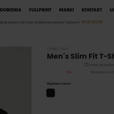
REPLAY
YOKO
PIŻAMY
DOBIENIA
FULLPRINT
MARKI
KONTAKT
U
+48 733 904 144
ualnej wyceny lub masz dodatkowe pytania? Zadzwoń
TOMBO TL515
Men´s Slim Fit T-S
Dodaj do ulubio
Wysyłka w 3-10
Wybierz kolor: