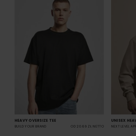
HEAVY OVERSIZE TEE
UNISEX HEA
BUILD YOUR BRAND
OD 20.69 ZŁ NETTO
NEXT LEVEL AP