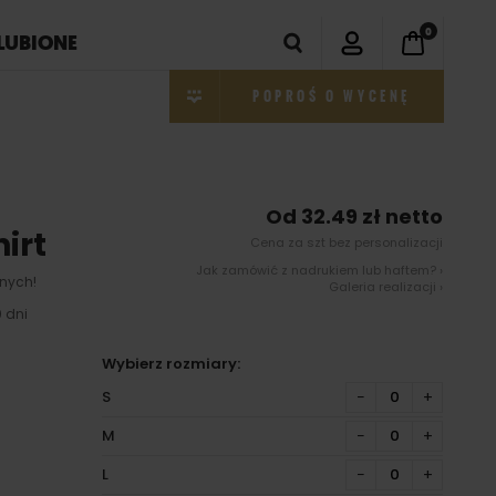
0
LUBIONE
POPROŚ O WYCENĘ
Od 32.49 zł netto
hirt
Cena za szt bez personalizacji
Jak zamówić z nadrukiem lub haftem? ›
nych!
Galeria realizacji ›
 dni
Wybierz rozmiary:
S
−
+
M
−
+
L
−
+