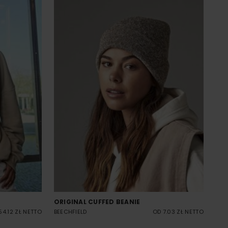
ORIGINAL CUFFED BEANIE
54.12 ZŁ NETTO
BEECHFIELD
OD 7.03 ZŁ NETTO