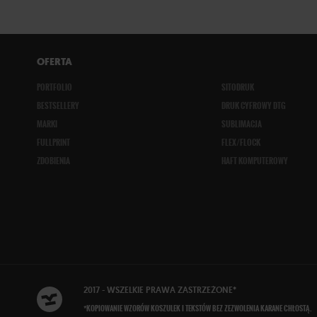
OFERTA
PORTFOLIO
SITODRUK
BESTSELLERY
DRUK CYFROWY DTG
MARKI
SUBLIMACJA
FULLPRINT
FLEX/FLOCK
ZDOBIENIA
HAFT KOMPUTEROWY
2017 - WSZELKIE
PRAWA ZASTRZEŻONE
*
*KOPIOWANIE WZORÓW KOSZULEK I TEKSTÓW BEZ ZEZWOLENIA KARANE CHŁOSTĄ.