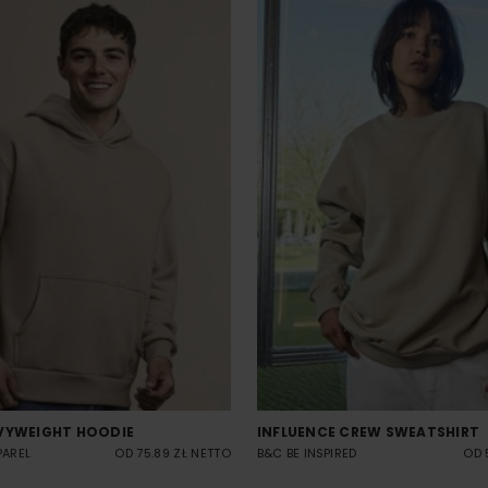
VYWEIGHT HOODIE
INFLUENCE CREW SWEATSHIRT
PAREL
OD 75.89 ZŁ NETTO
B&C BE INSPIRED
OD 