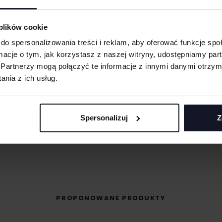
eną przy większych
 oraz merchu.
 plików cookie
do spersonalizowania treści i reklam, aby oferować funkcje sp
 materiału wyciętego
ormacje o tym, jak korzystasz z naszej witryny, udostępniamy p
asolach, odzieży
Partnerzy mogą połączyć te informacje z innymi danymi otrzym
MASZ PYTANIA? ZAPYTAJ SPECJALISTĘ
nia z ich usług.
śli masz pytania odnośnie naszych produktów, zdobień lub współpracy, n
 umożliwiająca na
specjaliści chętnie Ci pomogą.
eriale.
odzieży, w której
Spersonalizuj
Z
+48 733 904 144
t przenoszona na
POPROŚ O WYCENĘ
ZAPYTANIA@KOSZULKOWO.COM
PROPONOWANE PRODUKTY