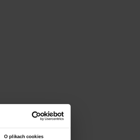
|
cm
SZ:
DODAJ
O plikach cookies