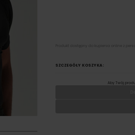
Produkt dostępny do kupienia online z pers
SZCZEGÓŁY KOSZYKA:
Aby Twój produ
D
Wypełnij formularz aby
RODZAJ NADRUKU