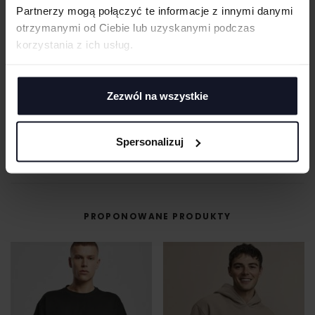
Partnerzy mogą połączyć te informacje z innymi danymi
otrzymanymi od Ciebie lub uzyskanymi podczas
MASZ PYTANIA? ZAPYTAJ SPECJALISTĘ
korzystania z ich usług.
Jeśli masz pytania odnośnie naszych produktów, zdobień lub współpracy,
nasi specjaliści chętnie Ci pomogą.
Zezwól na wszystkie
+48 733 904 144
ZAPYTANIA@KOSZULKOWO.COM
POPROŚ O WYCENĘ
Spersonalizuj
PROPONOWANE PRODUKTY