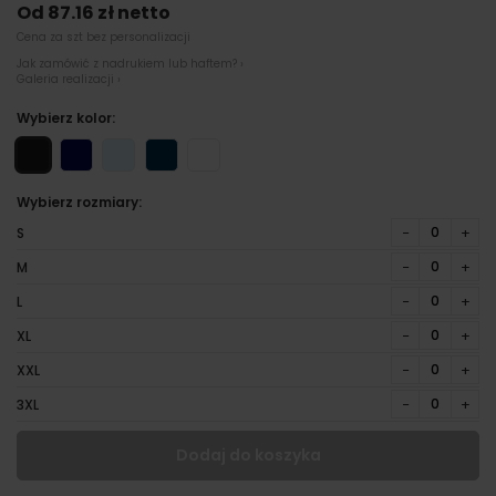
Od 87.16 zł netto
Cena za szt bez personalizacji
Jak zamówić z nadrukiem lub haftem? ›
Galeria realizacji ›
Wybierz kolor:
Wybierz rozmiary:
−
+
S
−
+
M
−
+
L
−
+
XL
−
+
XXL
−
+
3XL
Dodaj do koszyka