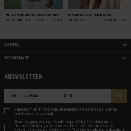
INFLUENCE CREW SWEATSHIRT
ORIGINAL CUFFED BEANIE
B&C BE INSPIRED
OD 54.12 ZŁ NETTO
BEECHFIELD
OD 7.03 ZŁ NETTO
OFERTA
INFORMACJE
NEWSLETTER
Imię i nazwisko
Mail
OK!
Zapoznałem się z treścią
klauzuli informacyjnej
dotyczącej ochrony
moich danych osobowych.
Wyrażam zgodę na otrzymywanie drogą elektroniczną informacji o
rabatach i aktualnej ofercie od
hurt.koszulkowo.com
na wskazany
powyżej adres poczty elektronicznej. Zgodę można odwołać w dowolnym