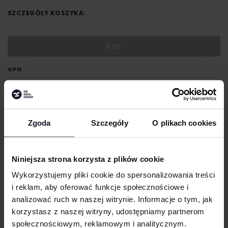
SZCZEGÓŁY KOSZYKA:
KUP
OPIS
Cienki, elastyczny, łatwy w pielęgnacji materiał popelinowy
Przyjemna w dotyku mieszanka bawełny, poliamidu i elastanu
Zaokrąglony dół koszuli
Zgoda
Szczegóły
O plikach cookies
Dwuwarstwowe ramiona i tylny karczek
Kołnierz kent z odpinanym usztywnieniem, regulowane mankiety
Niniejsza strona korzysta z plików cookie
GRAMATURA I SKŁAD
Wykorzystujemy pliki cookie do spersonalizowania treści
i reklam, aby oferować funkcje społecznościowe i
DOSTAWA I PŁATNOŚĆ
analizować ruch w naszej witrynie. Informacje o tym, jak
korzystasz z naszej witryny, udostępniamy partnerom
społecznościowym, reklamowym i analitycznym.