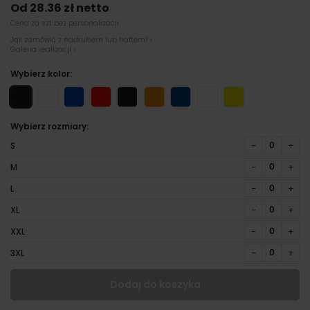
Od 28.36 zł netto
Cena za szt bez personalizacji
Jak zamówić z nadrukiem lub haftem? ›
Galeria realizacji ›
Wybierz kolor:
Wybierz rozmiary:
−
+
S
−
+
M
−
+
L
−
+
XL
−
+
XXL
−
+
3XL
Dodaj do koszyka