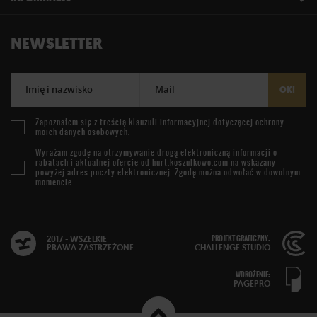
NEWSLETTER
Imię i nazwisko
Mail
OK!
Zapoznałem się z treścią
klauzuli informacyjnej
dotyczącej ochrony
moich danych osobowych.
Wyrażam zgodę na otrzymywanie drogą elektroniczną informacji o
rabatach i aktualnej ofercie od
hurt.koszulkowo.com
na wskazany
powyżej adres poczty elektronicznej. Zgodę można odwołać w dowolnym
momencie.
PROJEKT GRAFICZNY:
2017 - WSZELKIE
PRAWA ZASTRZEŻONE
CHALLENGE STUDIO
WDROŻENIE:
PAGEPRO