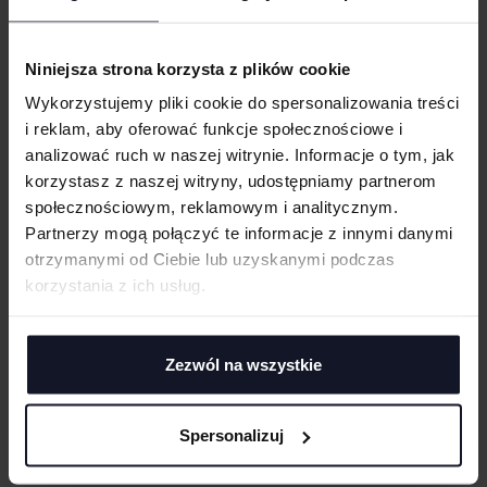
OPIS
RODZAJ NADRUKU
100% certyfikowana organiczna bawełna
Niniejsza strona korzysta z plików cookie
Single jersey
UMIEJSCOWIENIE
Wykorzystujemy pliki cookie do spersonalizowania treści
Neutralna metka rozmiarowa
i reklam, aby oferować funkcje społecznościowe i
analizować ruch w naszej witrynie. Informacje o tym, jak
GRAMATURA I SKŁAD
WIELKOŚĆ
korzystasz z naszej witryny, udostępniamy partnerom
cm
|
cm
W:
SZ:
społecznościowym, reklamowym i analitycznym.
CERTYFIKATY
Partnerzy mogą połączyć te informacje z innymi danymi
WGRAJ GRAFIKĘ
otrzymanymi od Ciebie lub uzyskanymi podczas
TECHNIKI ZDOBIENIA
korzystania z ich usług.
Haft komputerowy
UWAGI
DOSTAWA I PŁATNOŚĆ
Haft komputerowy to technologia pozwalająca wykonywać zdobienia
poliestrowymi nićmi za pomocą specjalnych maszyn haftujących. W
Zezwól na wszystkie
TABELA ROZMIARÓW
wyniku otrzymujemy charakterystyczne, trójwymiarowe wzory.
Sitodruk
Sitodruk to technika znakowania, która wygrywa trwałością i ceną przy
Spersonalizuj
większych seriach. Idealny do koszulek, bluz i odzieży firmowej,
ANULUJ
eventowej oraz merchu.