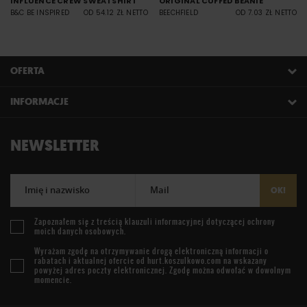
INFLUENCE CREW SWEATSHIRT
ORIGINAL CUFFED BEANIE
B&C BE INSPIRED
OD 54.12 ZŁ NETTO
BEECHFIELD
OD 7.03 ZŁ NETTO
OFERTA
INFORMACJE
NEWSLETTER
Imię i nazwisko
Mail
OK!
Zapoznałem się z treścią
klauzuli informacyjnej
dotyczącej ochrony
moich danych osobowych.
Wyrażam zgodę na otrzymywanie drogą elektroniczną informacji o
rabatach i aktualnej ofercie od
hurt.koszulkowo.com
na wskazany
powyżej adres poczty elektronicznej. Zgodę można odwołać w dowolnym
momencie.