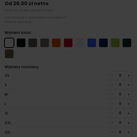
Od 26.00 zł netto
Cena za szt bez personalizacji
Jak zamówić z nadrukiem lub haftem? ›
Galeria realizacji ›
Wybierz kolor:
Wybierz rozmiary:
−
+
XS
−
+
S
−
+
M
−
+
L
−
+
XL
−
+
XXL
−
+
3XL