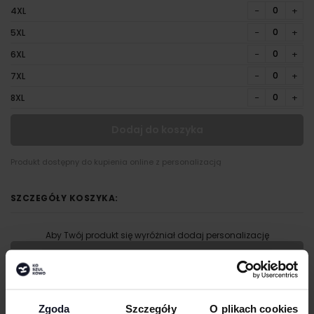
−
+
4XL
−
+
5XL
−
+
6XL
−
+
7XL
−
+
8XL
Dodaj do koszyka
Produkt dostępny do kupienia online z personalizacją
SZCZEGÓŁY KOSZYKA:
Aby Twój produkt się wyróżniał dodaj personalizację
Dodaj personalizację
KUP
Wypełnij formularz aby dodać personalizację do wybranego
produktu
Zgoda
Szczegóły
O plikach cookies