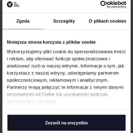
Dekolt w szpic
Nowoczesny fason
Szwy boczne
WIELKOŚĆ
Zgoda
Szczegóły
O plikach cookies
cm
|
cm
W:
SZ:
Podklejone szwy na ramionach, wzmocnienie w postaci podwójnego
szwu
WGRAJ GRAFIKĘ
Bez metki
Niniejsza strona korzysta z plików cookie
Tkana metka Fair4All na lewym szwie
Wykorzystujemy pliki cookie do spersonalizowania treści
Można prać w 60°C i w pralniach przemysłowych
UWAGI
i reklam, aby oferować funkcje społecznościowe i
Wstępnie dekatyzowana tkanina zapobiegająca kurczeniu się i
analizować ruch w naszej witrynie. Informacje o tym, jak
mechaceniu
korzystasz z naszej witryny, udostępniamy partnerom
Posiada certyfikat BSCI
społecznościowym, reklamowym i analitycznym.
Partnerzy mogą połączyć te informacje z innymi danymi
GRAMATURA I SKŁAD
otrzymanymi od Ciebie lub uzyskanymi podczas
ANULUJ
korzystania z ich usług.
CERTYFIKATY
DODAJ
TECHNIKI ZDOBIENIA
Zezwól na wszystkie
Haft komputerowy
DOSTAWA I PŁATNOŚĆ