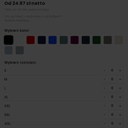
Od 24.97 zł netto
Cena za szt bez personalizacji
Jak zamówić z nadrukiem lub haftem? ›
Galeria realizacji ›
Wybierz kolor:
Wybierz rozmiary:
−
+
S
−
+
M
−
+
L
−
+
XL
−
+
XXL
−
+
3XL
−
+
4XL