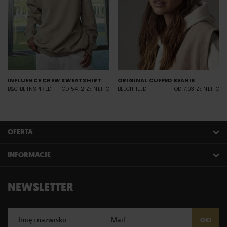
INFLUENCE CREW SWEATSHIRT
ORIGINAL CUFFED BEANIE
B&C BE INSPIRED
OD 54.12 ZŁ NETTO
BEECHFIELD
OD 7.03 ZŁ NETTO
OFERTA
INFORMACJE
NEWSLETTER
Imię i nazwisko
Mail
OK!