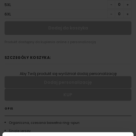
−
+
5XL
−
+
6XL
Dodaj do koszyka
Produkt dostępny do kupienia online z personalizacją
SZCZEGÓŁY KOSZYKA:
Aby Twój produkt się wyróżniał dodaj personalizację
Dodaj personalizację
KUP
Wypełnij formularz aby dodać personalizację do wybranego
produktu
OPIS
RODZAJ NADRUKU
Organiczna, czesana bawełna ring-spun
Single jersey
UMIEJSCOWIENIE