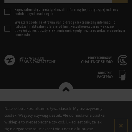
Zapoznałem się z treścią
klauzuli informacyjnej
dotyczącej ochrony
moich danych osobowych.
Wyrażam zgodę na otrzymywanie drogą elektroniczną informacji o
rabatach i aktualnej ofercie od
hurt.koszulkowo.com
na wskazany
powyżej adres poczty elektronicznej. Zgodę można odwołać w dowolnym
momencie.
PROJEKT GRAFICZNY:
2017 - WSZELKIE
PRAWA ZASTRZEŻONE
CHALLENGE STUDIO
WDROŻENIE:
PAGEPRO
Nasz sklep z koszulkami używa ciastek. My też używamy
ciastek. Wszyscy używają ciastek. Ale od niedawna ciastka
w sklepie to niebezpieczne czy coś. Układ jest taki, że jak
się nie zgadzasz to uciekasz i nic u nas nie kupujesz