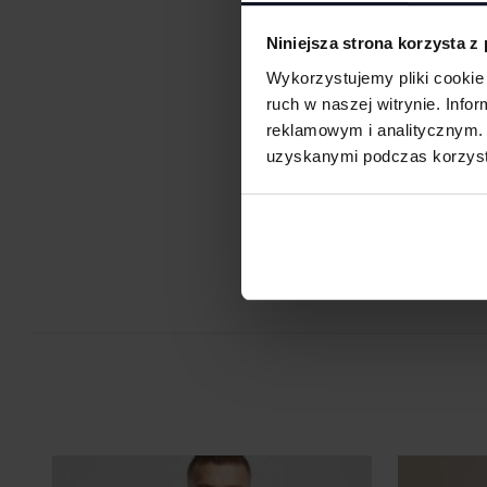
seriach. Idealny do koszulek, bluz i odzieży firmowej, eventowej
Niniejsza strona korzysta z
Flex/Flock
Zdobienie przy pomocy folii flex lub flock pozwala na aplikację
Wykorzystujemy pliki cookie 
przez ploter bezpośrednio na odzieży, koszulkach, torbach, par
ruch w naszej witrynie. Inf
roboczej i innych tekstyliach.
reklamowym i analitycznym. 
Druk cyfrowy - DTF i DTG
uzyskanymi podczas korzysta
Je
Druk cyfrowy (DTG - Direct to Gourment) to metoda zdobienia,
bezpośredni nadruk z pliku cyfrowego na odzieży lub innym mat
DTF cyfrowy (Direct to Film) to nowoczesna metoda nadruku na 
grafika najpierw trafia na specjalną folię, a dopiero potem jes
materiał (np. koszulkę) przy użyciu prasy termicznej.
FILM - https://www.youtube.com/watch?v=hQHB5Np5ooY