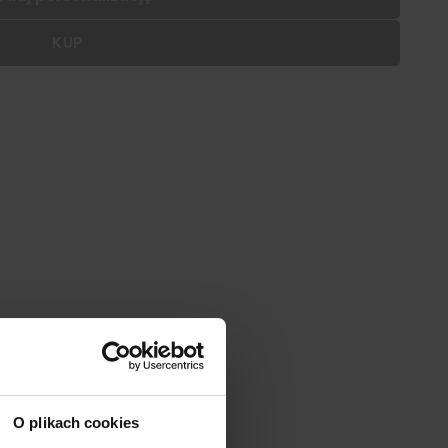
KUP
 dodać personalizację do wybranego produktu
|
cm
SZ:
DODAJ
O plikach cookies