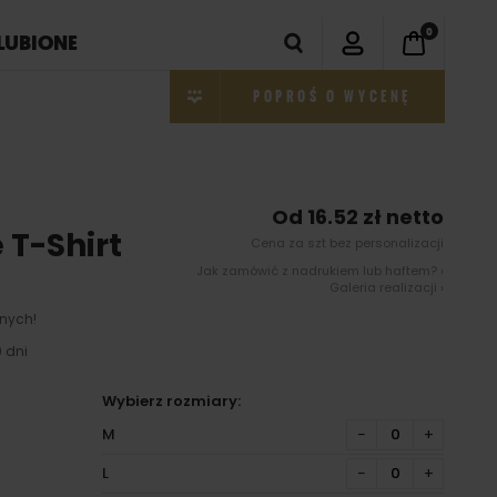
0
LUBIONE
POPROŚ O WYCENĘ
Od 16.52 zł netto
 T-Shirt
Cena za szt bez personalizacji
Jak zamówić z nadrukiem lub haftem? ›
Galeria realizacji ›
nych!
 dni
Wybierz rozmiary:
M
−
+
L
−
+