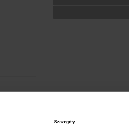
Wypełnij formularz aby
RODZAJ NADRUKU
UMIEJSCOWIENIE
cm
W:
WIELKOŚĆ
WGRAJ GRAFIKĘ
UWAGI
obienia
ANULUJ
ych. W wyniku
Szczegóły
eną przy większych