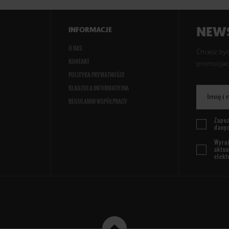
NEWS
INFORMACJE
O NAS
Chcesz być
KONTAKT
promocjach
POLITYKA PRYWATNOŚCI
KLAUZULA INFORMACYJNA
Imię i
REGULAMIN WSPÓŁPRACY
Zapoz
dany
Wyraż
aktua
elekt