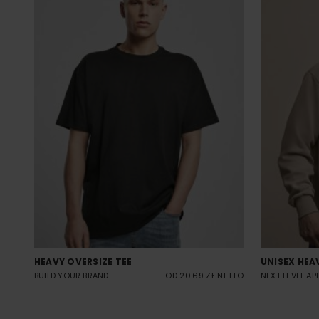
HEAVY OVERSIZE TEE
UNISEX HEA
BUILD YOUR BRAND
OD 20.69 ZŁ NETTO
NEXT LEVEL AP