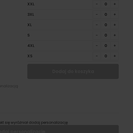
XXL
−
+
3XL
−
+
XL
−
+
S
−
+
4XL
−
+
XS
−
+
Dodaj do koszyka
onalizacją
kt się wyróżniał dodaj personalizację
odaj personalizację