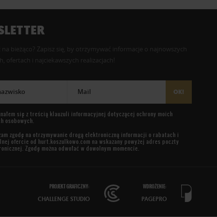
LETTER
 na bieżąco? Zapisz się, by otrzymywać informacje o najnowszych
, ofertach i najciekawszych realizacjach!
 nazwisko
Mail
OK!
nałem się z treścią
klauzuli informacyjnej
dotyczącej ochrony moich
ch osobowych.
am zgodę na otrzymywanie drogą elektroniczną informacji o rabatach i
lnej ofercie od
hurt.koszulkowo.com
na wskazany powyżej adres poczty
ronicznej. Zgodę można odwołać w dowolnym momencie.
PROJEKT GRAFICZNY:
WDROŻENIE:
CHALLENGE STUDIO
PAGEPRO