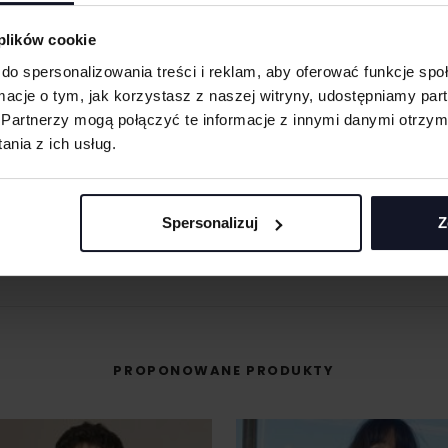
 oraz merchu.
 plików cookie
 materiału wyciętego
do spersonalizowania treści i reklam, aby oferować funkcje sp
asolach, odzieży
ormacje o tym, jak korzystasz z naszej witryny, udostępniamy p
MASZ PYTANIA? ZAPYTAJ SPECJALISTĘ
Partnerzy mogą połączyć te informacje z innymi danymi otrzym
nia z ich usług.
śli masz pytania odnośnie naszych produktów, zdobień lub współpracy, n
 umożliwiająca na
specjaliści chętnie Ci pomogą.
eriale.
odzieży, w której
+48 733 904 144
Spersonalizuj
Z
t przenoszona na
POPROŚ O WYCENĘ
ZAPYTANIA@KOSZULKOWO.COM
PROPONOWANE PRODUKTY