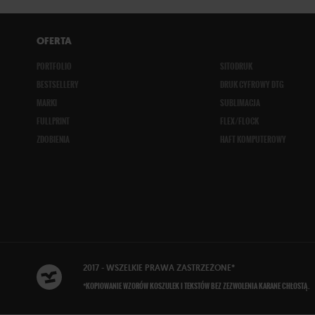
OFERTA
PORTFOLIO
SITODRUK
BESTSELLERY
DRUK CYFROWY DTG
MARKI
SUBLIMACJA
FULLPRINT
FLEX/FLOCK
ZDOBIENIA
HAFT KOMPUTEROWY
2017 - WSZELKIE
PRAWA ZASTRZEŻONE
*
*KOPIOWANIE WZORÓW KOSZULEK I TEKSTÓW BEZ ZEZWOLENIA KARANE CHŁOSTĄ.