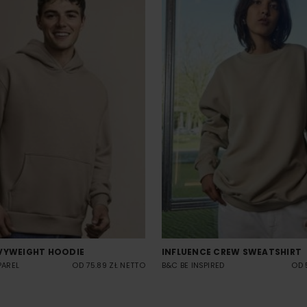
VYWEIGHT HOODIE
INFLUENCE CREW SWEATSHIRT
PAREL
OD 75.89 ZŁ NETTO
B&C BE INSPIRED
OD 