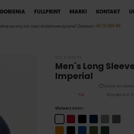
REPLAY
YOKO
PIŻAMY
DOBIENIA
FULLPRINT
MARKI
KONTAKT
U
+48 733 904 144
ualnej wyceny lub masz dodatkowe pytania? Zadzwoń
SOL´S L02074
Men´s Long Sleeve
Imperial
Dodaj do ulubio
Wysyłka w 3-10
Wybierz kolor: