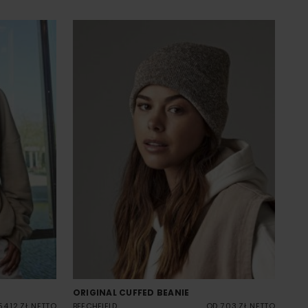
ORIGINAL CUFFED BEANIE
54.12 ZŁ NETTO
BEECHFIELD
OD 7.03 ZŁ NETTO