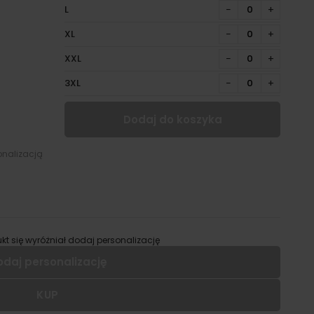
L
−
+
XL
−
+
XXL
−
+
3XL
−
+
Dodaj do koszyka
onalizacją
kt się wyróżniał dodaj personalizację
odaj personalizację
KUP
 dodać personalizację do wybranego produktu