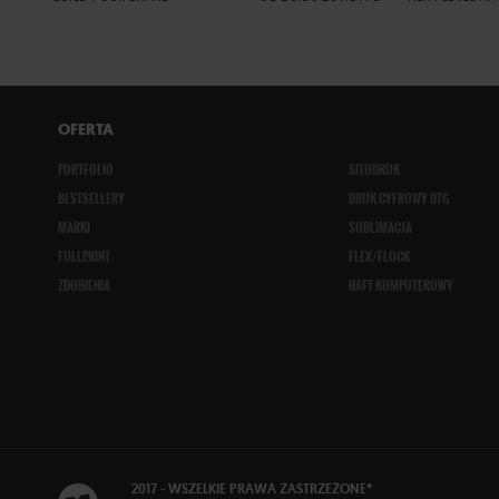
OFERTA
PORTFOLIO
SITODRUK
BESTSELLERY
DRUK CYFROWY DTG
MARKI
SUBLIMACJA
FULLPRINT
FLEX/FLOCK
ZDOBIENIA
HAFT KOMPUTEROWY
2017 - WSZELKIE
PRAWA ZASTRZEŻONE
*