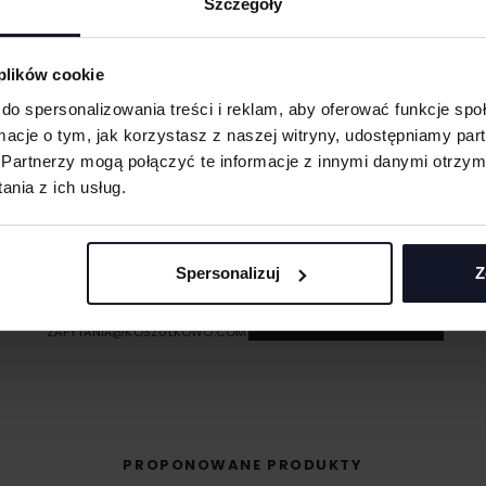
Szczegóły
eną przy większych
 plików cookie
 oraz merchu.
do spersonalizowania treści i reklam, aby oferować funkcje sp
ormacje o tym, jak korzystasz z naszej witryny, udostępniamy p
 materiału wyciętego
Partnerzy mogą połączyć te informacje z innymi danymi otrzym
asolach, odzieży
nia z ich usług.
MASZ PYTANIA? ZAPYTAJ SPECJALISTĘ
śli masz pytania odnośnie naszych produktów, zdobień lub współpracy, n
 umożliwiająca na
specjaliści chętnie Ci pomogą.
eriale.
Spersonalizuj
Z
odzieży, w której
+48 733 904 144
t przenoszona na
POPROŚ O WYCENĘ
ZAPYTANIA@KOSZULKOWO.COM
PROPONOWANE PRODUKTY