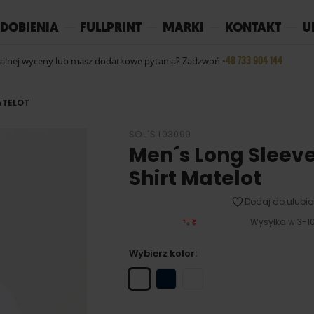
REPLAY
YOKO
PIŻAMY
DOBIENIA
FULLPRINT
MARKI
KONTAKT
U
+48 733 904 144
ualnej wyceny lub masz dodatkowe pytania? Zadzwoń
ATELOT
SOL´S L03099
Men´s Long Sleeve
Shirt Matelot
Dodaj do ulubio
Wysyłka w 3-10
Wybierz kolor: