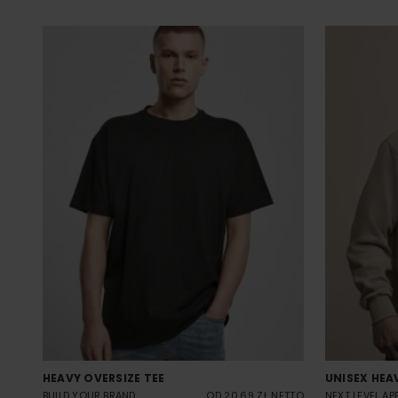
HEAVY OVERSIZE TEE
UNISEX HEA
BUILD YOUR BRAND
OD 20.69 ZŁ NETTO
NEXT LEVEL AP