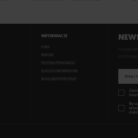
NEWS
INFORMACJE
O NAS
Chcesz być
KONTAKT
promocjach
POLITYKA PRYWATNOŚCI
KLAUZULA INFORMACYJNA
Imię i
REGULAMIN WSPÓŁPRACY
Zapoz
dany
Wyraż
aktua
elekt