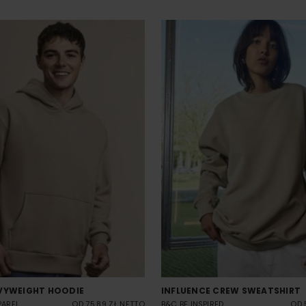
VYWEIGHT HOODIE
INFLUENCE CREW SWEATSHIRT
PAREL
OD 75.89 ZŁ NETTO
B&C BE INSPIRED
OD 