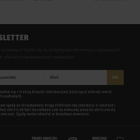
LETTER
 na bieżąco? Zapisz się, by otrzymywać informacje o najnowszych
, ofertach i najciekawszych realizacjach!
 nazwisko
Mail
OK!
nałem się z treścią
klauzuli informacyjnej
dotyczącej ochrony moich
ch osobowych.
am zgodę na otrzymywanie drogą elektroniczną informacji o rabatach i
lnej ofercie od
hurt.koszulkowo.com
na wskazany powyżej adres poczty
ronicznej. Zgodę można odwołać w dowolnym momencie.
PROJEKT GRAFICZNY:
WDROŻENIE: