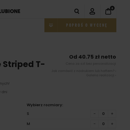
0
LUBIONE
POPROŚ O WYCENĘ
Od 40.75 zł netto
 Striped T-
Cena za szt bez personalizacji
Jak zamówić z nadrukiem lub haftem? ›
Galeria realizacji ›
nych!
 dni
Wybierz rozmiary:
S
−
+
M
−
+