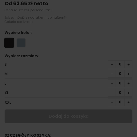
Od 63.65 zł netto
Cena za szt bez personalizacji
Jak zamówić z nadrukiem lub haftem? ›
Galeria realizacji ›
Wybierz kolor:
Wybierz rozmiary:
−
+
S
−
+
M
−
+
L
−
+
XL
−
+
XXL
Dodaj do koszyka
SZCZEGÓŁY KOSZYKA: