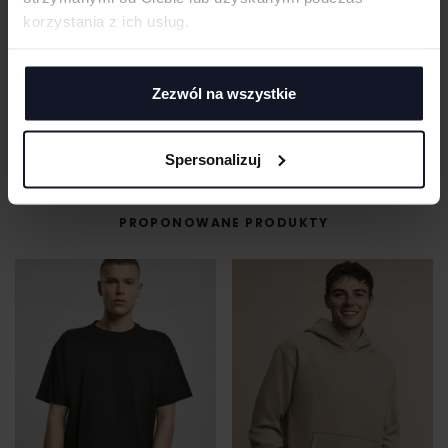
nasi specjaliści chętnie Ci pomogą.
korzystania z ich usług.
+48 733 904 144
ZAPYTANIA@KOSZULKOWO.COM
Zezwól na wszystkie
POPROŚ O WYCENĘ
Spersonalizuj
PROPONOWANE PRODUKTY