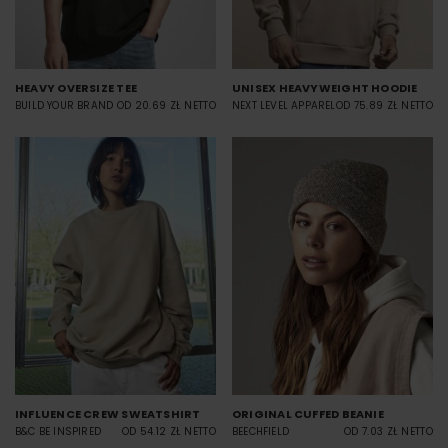
HEAVY OVERSIZE TEE
UNISEX HEAVYWEIGHT HOODIE
BUILD YOUR BRAND
OD 20.69 ZŁ NETTO
NEXT LEVEL APPAREL
OD 75.89 ZŁ NETTO
INFLUENCE CREW SWEATSHIRT
ORIGINAL CUFFED BEANIE
B&C BE INSPIRED
OD 54.12 ZŁ NETTO
BEECHFIELD
OD 7.03 ZŁ NETTO