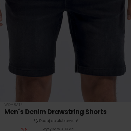
WOMBAT®
Men´s Denim Drawstring Shorts
Dodaj do ulubionych!
Wysyłka w 3-10 dni