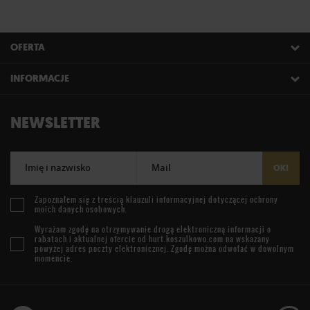
OFERTA
INFORMACJE
NEWSLETTER
Imię i nazwisko
Mail
OK!
Zapoznałem się z treścią
klauzuli informacyjnej
dotyczącej ochrony
moich danych osobowych.
Wyrażam zgodę na otrzymywanie drogą elektroniczną informacji o
rabatach i aktualnej ofercie od
hurt.koszulkowo.com
na wskazany
powyżej adres poczty elektronicznej. Zgodę można odwołać w dowolnym
momencie.