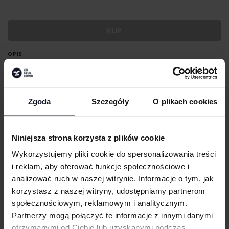
KUP
OPIS
Wytrzymałość dżinsu z wygodą streczu
Wykończone specjalnym spraniem dla uzyskania znoszonego wyglądu
Zgoda
Szczegóły
O plikach cookies
Troczek do ściągania w pasie
GRAMATURA I SKŁAD
Niniejsza strona korzysta z plików cookie
Wykorzystujemy pliki cookie do spersonalizowania treści
DOSTAWA I PŁATNOŚĆ
i reklam, aby oferować funkcje społecznościowe i
analizować ruch w naszej witrynie. Informacje o tym, jak
korzystasz z naszej witryny, udostępniamy partnerom
społecznościowym, reklamowym i analitycznym.
MASZ PYTANIA? ZAPYTAJ SPECJALISTĘ
Partnerzy mogą połączyć te informacje z innymi danymi
otrzymanymi od Ciebie lub uzyskanymi podczas
Jeśli masz pytania odnośnie naszych produktów, zdobień lub współpracy,